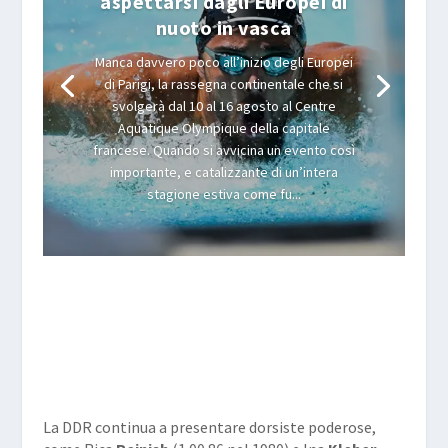
aspettarsi dagli Europei di
nuoto in vasca
Manca davvero poco all’inizio degli Europei
di Parigi, la rassegna continentale che si
svolgerà dal 10 al 16 agosto al Centre
Aquatique Olympique della capitale
francese. Quando si avvicina un evento così
importante, e catalizzante di un’intera
stagione estiva come fu...
La DDR continua a presentare dorsiste poderose,