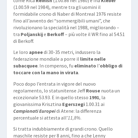
come Rica
Reinish
(1.00.86 nel 1980) e Ina
Kleber
(1.00.59 nel 1984), mentre tra gli uomini il
formidabile crono di Naber di Montreal 1976 resiste
fino all’avvento dei “sommergibili umani”, che
rivoluzionano la specialità nel 1988, migliorando –
tra
Poljanskij
e
Berkoff
– più volte il WR fino al 54.51
di Berkoff.
Le loro
apnee
di 30-35 metri, indussero la
federazione mondiale a porre il
limite nelle
subacquee
. In compenso, fu
eliminato
l’
obbligo di
toccare con la mano in virata
.
Poco dopo l’entrata in vigore del nuovo
regolamento, lo statunitense Jeff
Rouse
nuota un
eccezionale 53.93. E in quello stesso
1991
, la
giovanissima Krisztina
Egerszegi
1.00.31 ai
Campionati Europei
di Atene: la differenza
percentuale si attesta all’
11,8%
.
Si tratta indubbiamente di grandi crono. Quello
maschile resiste per 8 anni, fino a che Lenny