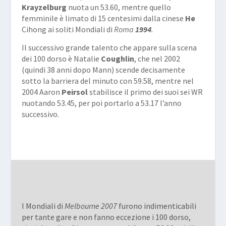
Krayzelburg
nuota un 53.60, mentre quello
femminile è limato di 15 centesimi dalla cinese
He
Cihong ai soliti Mondiali di
Roma
1994
.
Il successivo grande talento che appare sulla scena
dei 100 dorso è Natalie
Coughlin
, che nel 2002
(quindi 38 anni dopo Mann) scende decisamente
sotto la barriera del minuto con 59.58, mentre nel
2004 Aaron
Peirsol
stabilisce il primo dei suoi sei WR
nuotando 53.45, per poi portarlo a 53.17 l’anno
successivo.
I Mondiali di
Melbourne 2007
furono indimenticabili
per tante gare e non fanno eccezione i 100 dorso,