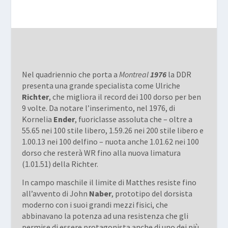
Nel quadriennio che porta a
Montreal
1976
la DDR
presenta una grande specialista come Ulriche
Richter
, che migliora il record dei 100 dorso per ben
9 volte. Da notare l’inserimento, nel 1976, di
Kornelia
Ender
, fuoriclasse assoluta che – oltre a
55.65 nei 100 stile libero, 1.59.26 nei 200 stile libero e
1.00.13 nei 100 delfino – nuota anche 1.01.62 nei 100
dorso che resterà WR fino alla nuova limatura
(1.01.51) della Richter.
In campo maschile il limite di Matthes resiste fino
all’avvento di John
Naber
, prototipo del dorsista
moderno con i suoi grandi mezzi fisici, che
abbinavano la potenza ad una resistenza che gli
permise di essere protagonista anche di uno dei più