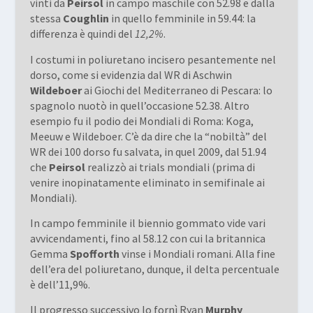
vinti da
Peirsol
in campo maschile con 52.98 e dalla
stessa
Coughlin
in quello femminile in 59.44: la
differenza è quindi del
12,2%
.
I costumi in poliuretano incisero pesantemente nel
dorso, come si evidenzia dal WR di Aschwin
Wildeboer
ai Giochi del Mediterraneo di Pescara: lo
spagnolo nuotò in quell’occasione 52.38. Altro
esempio fu il podio dei Mondiali di Roma: Koga,
Meeuw e Wildeboer. C’è da dire che la “nobiltà” del
WR dei 100 dorso fu salvata, in quel 2009, dal 51.94
che
Peirsol
realizzò ai trials mondiali (prima di
venire inopinatamente eliminato in semifinale ai
Mondiali).
In campo femminile il biennio gommato vide vari
avvicendamenti, fino al 58.12 con cui la britannica
Gemma
Spofforth
vinse i Mondiali romani. Alla fine
dell’era del poliuretano, dunque, il delta percentuale
è dell’11,9%.
Il progresso successivo lo fornì Ryan
Murphy