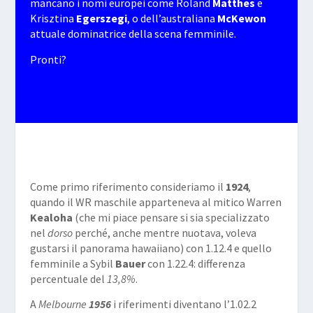
mancano i nomi europei come Roland
Matthes
e
Krisztina
Egerszegi
, o dell’australiana
McKewon
attuale dominatrice della scena femminile.
Pronti?
Come primo riferimento consideriamo il
1924
,
quando il WR maschile apparteneva al mitico Warren
Kealoha
(che mi piace pensare si sia specializzato
nel
dorso
perché, anche mentre nuotava, voleva
gustarsi il panorama hawaiiano) con 1.12.4 e quello
femminile a Sybil
Bauer
con 1.22.4: differenza
percentuale del
13,8%
.
A
Melbourne
1956
i riferimenti diventano l’1.02.2