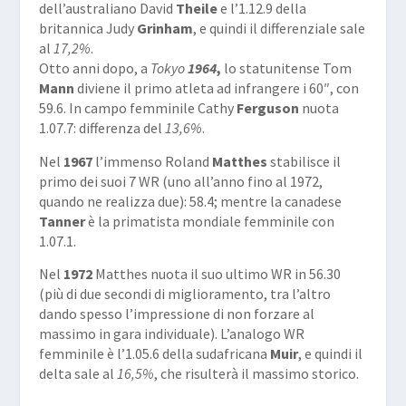
dell’australiano David
Theile
e l’1.12.9 della
britannica Judy
Grinham
, e quindi il differenziale sale
al
17,2%
.
Otto anni dopo, a
Tokyo
1964
,
lo statunitense Tom
Mann
diviene il primo atleta ad infrangere i 60″, con
59.6. In campo femminile Cathy
Ferguson
nuota
1.07.7: differenza del
13,6%
.
Nel
1967
l’immenso Roland
Matthes
stabilisce il
primo dei suoi 7 WR (uno all’anno fino al 1972,
quando ne realizza due): 58.4; mentre la canadese
Tanner
è la primatista mondiale femminile con
1.07.1.
Nel
1972
Matthes nuota il suo ultimo WR in 56.30
(più di due secondi di miglioramento, tra l’altro
dando spesso l’impressione di non forzare al
massimo in gara individuale). L’analogo WR
femminile è l’1.05.6 della sudafricana
Muir
, e quindi il
delta sale al
16,5%
, che risulterà il massimo storico.