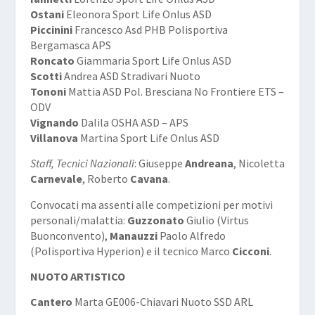
Ostani
Eleonora Sport Life Onlus ASD
Piccinini
Francesco Asd PHB Polisportiva
Bergamasca APS
Roncato
Giammaria Sport Life Onlus ASD
Scotti
Andrea ASD Stradivari Nuoto
Tononi
Mattia ASD Pol. Bresciana No Frontiere ETS –
ODV
Vignando
Dalila OSHA ASD – APS
Villanova
Martina Sport Life Onlus ASD
Staff, Tecnici Nazionali
: Giuseppe
Andreana
, Nicoletta
Carnevale
, Roberto
Cavana
.
Convocati ma assenti alle competizioni per motivi
personali/malattia:
Guzzonato
Giulio (Virtus
Buonconvento),
Manauzzi
Paolo Alfredo
(Polisportiva Hyperion) e il tecnico Marco
Cicconi
.
NUOTO ARTISTICO
Cantero
Marta GE006-Chiavari Nuoto SSD ARL