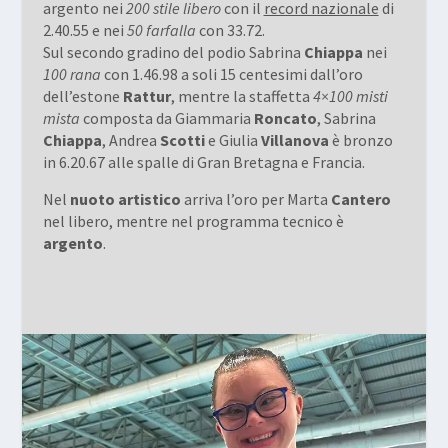
argento nei
200 stile libero
con il
record nazionale
di
2.40.55 e nei
50 farfalla
con 33.72.
Sul secondo gradino del podio Sabrina
Chiappa
nei
100 rana
con 1.46.98 a soli 15 centesimi dall’oro
dell’estone
Rattur
, mentre la staffetta
4×100 misti
mista
composta da Giammaria
Roncato
, Sabrina
Chiappa
, Andrea
Scotti
e Giulia
Villanova
è bronzo
in 6.20.67 alle spalle di Gran Bretagna e Francia.
Nel
nuoto artistico
arriva l’oro per Marta
Cantero
nel libero, mentre nel programma tecnico è
argento
.