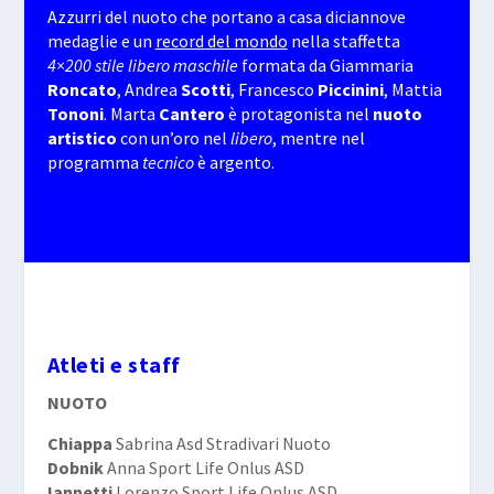
Azzurri del nuoto che portano a casa diciannove
medaglie e un
record del mondo
nella staffetta
4×200 stile libero maschile
formata da Giammaria
Roncato
, Andrea
Scotti
, Francesco
Piccinini
, Mattia
Tononi
. Marta
Cantero
è protagonista nel
nuoto
artistico
con un’oro nel
libero
, mentre nel
programma
tecnico
è argento.
Atleti e staff
NUOTO
Chiappa
Sabrina Asd Stradivari Nuoto
Dobnik
Anna Sport Life Onlus ASD
Iannetti
Lorenzo Sport Life Onlus ASD