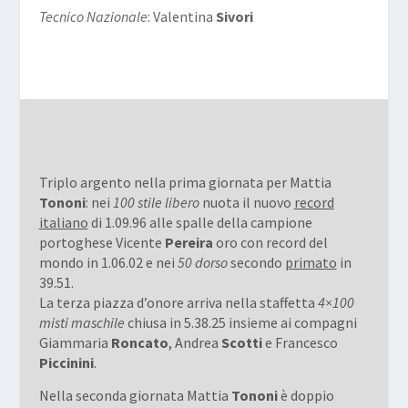
Tecnico Nazionale
: Valentina
Sivori
Triplo argento nella prima giornata per Mattia
Tononi
: nei
100 stile libero
nuota il nuovo
record
italiano
di 1.09.96 alle spalle della campione
portoghese Vicente
Pereira
oro con record del
mondo in 1.06.02 e nei
50 dorso
secondo
primato
in
39.51.
La terza piazza d’onore arriva nella staffetta
4×100
misti maschile
chiusa in 5.38.25 insieme ai compagni
Giammaria
Roncato
, Andrea
Scotti
e Francesco
Piccinini
.
Nella seconda giornata Mattia
Tononi
è doppio