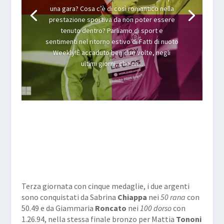
una gara? Cosa c’è di così romantico nella
prestazione sportiva da non poter essere
tenuto dentro? Parliamo di sport e
sentimenti nel ritorno estivo di Fatti di nuoto
Weekly!È accaduto ben due volte, negli
ultimi giorni, che un...
Terza giornata con cinque medaglie, i due argenti
sono conquistati da Sabrina
Chiappa
nei
50 rana
con
50.49 e da Giammaria
Roncato
nei
100 dorso
con
1.26.94, nella stessa finale bronzo per Mattia
Tononi