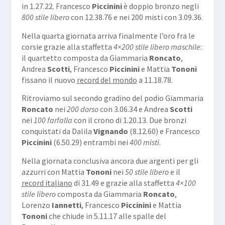
in 1.27.22. Francesco
Piccinini
è doppio bronzo negli
800 stile libero
con 12.38.76 e nei 200 misti con 3.09.36.
Nella quarta giornata arriva finalmente l’oro fra le
corsie grazie alla staffetta
4×200 stile libero maschile
:
il quartetto composta da Giammaria
Roncato
,
Andrea
Scotti
, Francesco
Piccinini
e Mattia
Tononi
fissano il nuovo
record del mondo
a 11.18.78.
Ritroviamo sul secondo gradino del podio Giammaria
Roncato
nei
200 dorso
con 3.06.34 e Andrea
Scotti
nei
100 farfalla
con il crono di 1.20.13. Due bronzi
conquistati da Dalila
Vignando
(8.12.60) e Francesco
Piccinini
(6.50.29) entrambi nei
400 misti
.
Nella giornata conclusiva ancora due argenti per gli
azzurri con Mattia
Tononi
nei
50 stile libero
e il
record italiano
di 31.49 e grazie alla staffetta
4×100
stile libero
composta da Giammaria
Roncato
,
Lorenzo
Iannetti
, Francesco
Piccinini
e Mattia
Tononi
che chiude in 5.11.17 alle spalle del