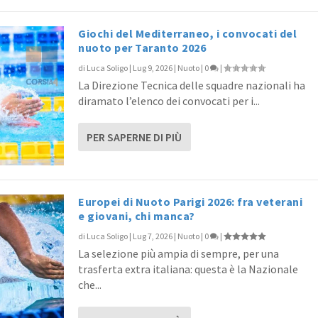
Giochi del Mediterraneo, i convocati del
nuoto per Taranto 2026
di
Luca Soligo
|
Lug 9, 2026
|
Nuoto
|
0
|
La Direzione Tecnica delle squadre nazionali ha
diramato l’elenco dei convocati per i...
PER SAPERNE DI PIÙ
Europei di Nuoto Parigi 2026: fra veterani
e giovani, chi manca?
di
Luca Soligo
|
Lug 7, 2026
|
Nuoto
|
0
|
La selezione più ampia di sempre, per una
trasferta extra italiana: questa è la Nazionale
che...