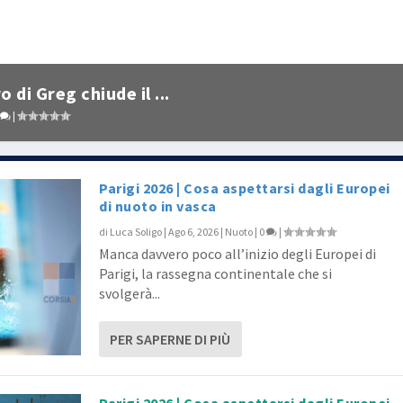
di Greg chiude il ...
|
Parigi 2026 | Cosa aspettarsi dagli Europei
di nuoto in vasca
di
Luca Soligo
|
Ago 6, 2026
|
Nuoto
|
0
|
Manca davvero poco all’inizio degli Europei di
Parigi, la rassegna continentale che si
svolgerà...
PER SAPERNE DI PIÙ