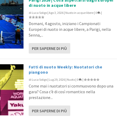
Parigi 2026 | Cosa aspettarsi dagli Europei
di nuoto in acque libere
di
Luca Soligo
|
Ago 3, 2026
|
Nuoto in acque libere
|
0
|
le ragazze della mista, f...
rd Sjöström, En Plein Dres...
la Castiglioni, Paltrinie...
ata Russa e la sorp...
 RI nei 100 farfalla. Ben...
Domani, 4 agosto, iniziano i Campionati
o
o
o
Nuoto
|
|
|
|
0
0
0
|
|
|
|
0
|
Europei di nuoto in acque libere, a Parigi, nella
Senna,...
PER SAPERNE DI PIÙ
Fatti di nuoto Weekly: Nuotatori che
piangono
di
Luca Soligo
|
Lug 29, 2026
|
Nuoto
|
0
|
Come mai i nuotatori si commuovono dopo una
gara? Cosa c’è di così romantico nella
prestazione...
PER SAPERNE DI PIÙ