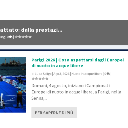
lattato: dalla prestazi...
ning
|
0
|
Parigi 2026 | Cosa aspettarsi dagli Europei
di nuoto in acque libere
di
Luca Soligo
|
Ago 3, 2026
|
Nuoto in acque libere
|
0
|
Domani, 4 agosto, iniziano i Campionati
Europei di nuoto in acque libere, a Parigi, nella
Senna,...
PER SAPERNE DI PIÙ