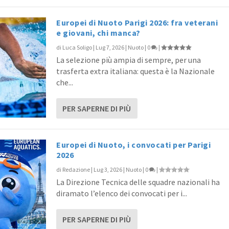
Europei di Nuoto Parigi 2026: fra veterani
e giovani, chi manca?
di
Luca Soligo
|
Lug 7, 2026
|
Nuoto
|
0
|
La selezione più ampia di sempre, per una
trasferta extra italiana: questa è la Nazionale
che...
PER SAPERNE DI PIÙ
Europei di Nuoto, i convocati per Parigi
2026
di
Redazione
|
Lug 3, 2026
|
Nuoto
|
0
|
La Direzione Tecnica delle squadre nazionali ha
diramato l’elenco dei convocati per i...
PER SAPERNE DI PIÙ