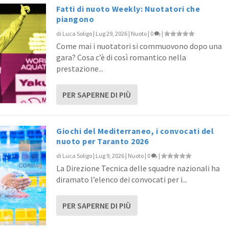
Fatti di nuoto Weekly: Nuotatori che
piangono
di
Luca Soligo
|
Lug 29, 2026
|
Nuoto
|
0
|
ecnici e condizionali ne...
Come mai i nuotatori si commuovono dopo una
ing
|
0
|
gara? Cosa c’è di così romantico nella
prestazione...
PER SAPERNE DI PIÙ
Giochi del Mediterraneo, i convocati del
nuoto per Taranto 2026
di
Luca Soligo
|
Lug 9, 2026
|
Nuoto
|
0
|
La Direzione Tecnica delle squadre nazionali ha
diramato l’elenco dei convocati per i...
PER SAPERNE DI PIÙ