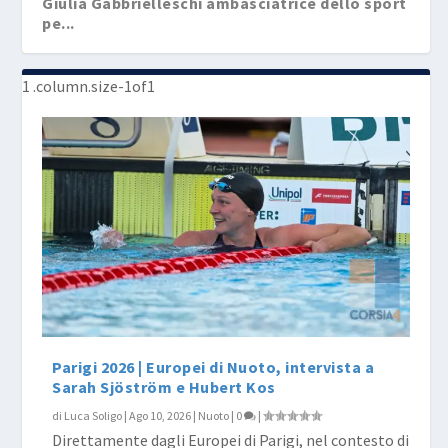
Giulia Gabbrielleschi ambasciatrice dello sport
pe...
LEN OW Swimming Cup 2022 vincono Paltrinieri
Paltrinieri fra i convocati per la prima tappa a
Mondiali Budapest 2017, esordio iridato per
e Gab...
D...
Gabbri...
Parigi 2026 | Europei di Nuoto, intervista a
Sarah Sjöström e Hubert Kos
di
Luca Soligo
|
Ago 10, 2026
|
Nuoto
|
0
|
Direttamente dagli Europei di Parigi, nel contesto di