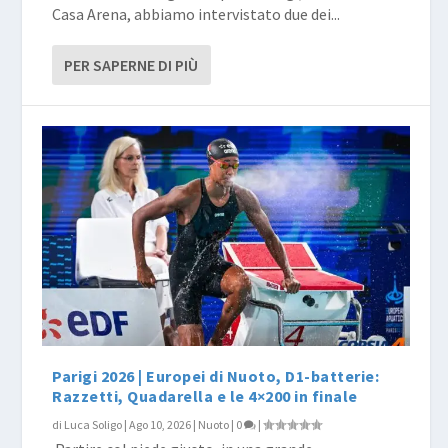
Casa Arena, abbiamo intervistato due dei...
PER SAPERNE DI PIÙ
Parigi 2026 | Europei di Nuoto, D1-batterie:
Razzetti, Quadarella e le 4×200 in finale
di
Luca Soligo
|
Ago 10, 2026
|
Nuoto
|
0
|