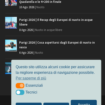
Quadarella e le 4×200 in finale
10 Ago 2026
|
Nuoto
Parigi 2026 | Il Recap degli Europei di nuoto in acque
libere
8 Ago 2026
|
Nuoto in acque libere
Parigi 2026 | Cosa aspettarsi dagli Europei di nuoto in
vasca
6 Ago 2026
|
Nuoto
Parigi 2026 | Cosa aspettarsi dagli Europei di nuoto in
Questo sito utilizza alcuni cookie per assicurare
acque libere
la migliore esperienza di navigazione possibile.
3 Ago 2026
|
Nuoto in acque libere
Per saperne di più
Essenziali
Essenziali
Tecnici
Tecnici
Progettato da
Elegant Themes
| Alimentato da
WordPress
Accetta