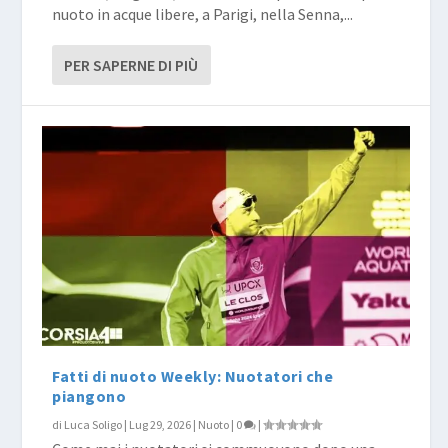
nuoto in acque libere, a Parigi, nella Senna,...
PER SAPERNE DI PIÙ
Fatti di nuoto Weekly: Nuotatori che
piangono
di
Luca Soligo
|
Lug 29, 2026
|
Nuoto
|
0
|