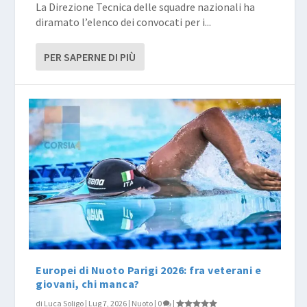
La Direzione Tecnica delle squadre nazionali ha
diramato l’elenco dei convocati per i...
PER SAPERNE DI PIÙ
Europei di Nuoto Parigi 2026: fra veterani e
giovani, chi manca?
di
Luca Soligo
|
Lug 7, 2026
|
Nuoto
|
0
|