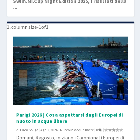
Swim.Mi.Cup Night Edition 2025, i risultati della
...
Swim.Mi.Cup Night Edition 2025, lista degli
Swim.Mi.Cup Night Edition 2025, pronti per la
Swim.Mi.CUP Night Edition 2024, successo per
Swim.Mi.Cup Merry X-MASter Edition 2023
SWIM.Mi.Cup Sprint Edition, ottima apertura di
Ammess...
quar...
la te...
vittoria a...
sta...
Parigi 2026 | Cosa aspettarsi dagli Europei di
nuoto in acque libere
di
Luca Soligo
|
Ago 3, 2026
|
Nuoto in acque libere
|
0
|
Domani, 4 agosto, iniziano i Campionati Europei di