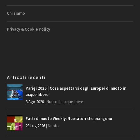
Chi siamo
Privacy & Cookie Policy
Articoli recenti
Parigi 2026 | Cosa aspettarsi dagli Europei di nuoto in
acque libere
3 Ago 2026
|
Nuoto in acque libere
Fatti di nuoto Weekly: Nuotatori che piangono
29 Lug 2026
|
Nuoto