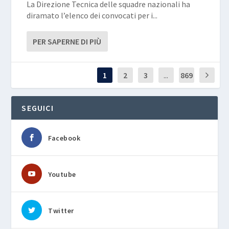
La Direzione Tecnica delle squadre nazionali ha
diramato l’elenco dei convocati per i...
PER SAPERNE DI PIÙ
1
2
3
...
869
SEGUICI
Facebook
Youtube
Twitter