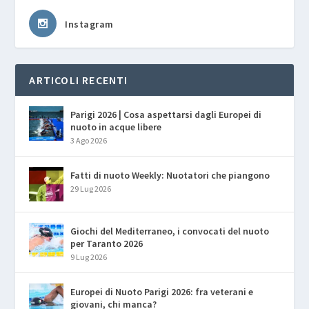
Instagram
ARTICOLI RECENTI
Parigi 2026 | Cosa aspettarsi dagli Europei di
nuoto in acque libere
3 Ago 2026
Fatti di nuoto Weekly: Nuotatori che piangono
29 Lug 2026
Giochi del Mediterraneo, i convocati del nuoto
per Taranto 2026
9 Lug 2026
Europei di Nuoto Parigi 2026: fra veterani e
giovani, chi manca?