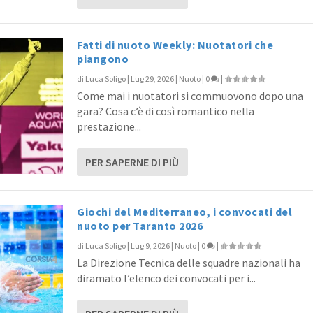
Fatti di nuoto Weekly: Nuotatori che
piangono
di
Luca Soligo
|
Lug 29, 2026
|
Nuoto
|
0
|
Come mai i nuotatori si commuovono dopo una
gara? Cosa c’è di così romantico nella
prestazione...
PER SAPERNE DI PIÙ
Giochi del Mediterraneo, i convocati del
nuoto per Taranto 2026
di
Luca Soligo
|
Lug 9, 2026
|
Nuoto
|
0
|
La Direzione Tecnica delle squadre nazionali ha
diramato l’elenco dei convocati per i...