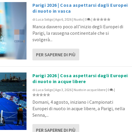
Parigi 2026 | Cosa aspettarsi dagli Europei
di nuoto in vasca
di
Luca Soligo
|
Ago 6, 2026
|
Nuoto
|
0
|
a lavoro, famiglia e vac...
canza!
Manca davvero poco all’inizio degli Europei di
yle
0
|
0
|
|
Parigi, la rassegna continentale che si
svolgerà...
PER SAPERNE DI PIÙ
Parigi 2026 | Cosa aspettarsi dagli Europei
di nuoto in acque libere
di
Luca Soligo
|
Ago 3, 2026
|
Nuoto in acque libere
|
0
|
Domani, 4 agosto, iniziano i Campionati
Europei di nuoto in acque libere, a Parigi, nella
Senna,...
PER SAPERNE DI PIÙ