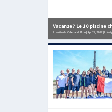
Vacanze? Le 10 piscine c
Inserito da
Valeria Molfino
|
Apr 24, 2017
|
Lifest