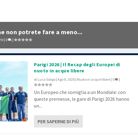
he non potrete fare a meno...
yle
|
0
|
Parigi 2026 | Il Recap degli Europei di
nuoto in acque libere
di
Luca Soligo
|
Ago 8, 2026
|
Nuoto in acque libere
|
0
|
Un Europeo che somiglia a un Mondiale: con
queste premesse, le gare di Parigi 2026 hanno
un...
PER SAPERNE DI PIÙ