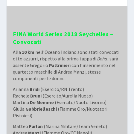
FINA World Series 2018 Seychelles –
Convocati
Alla
10 km
nell’Oceano Indiano sono stati convocati
otto azzurri, rispetto alla prima tappa di
Doha
, sarà
assente Gregorio
Paltrinieri
con l’inserimento nel
quartetto maschile di Andrea Manzi, stesse
componenti per le donne:
Arianna
Bridi
(Esercito/RN Trento)
Rachele
Bruni
(Esercito/Aurelia Nuoto)
Martina
De Memme
(Esercito/Nuoto Livorno)
Giulia
Gabbrielleschi
(Fiamme Oro/Nuotatori
Pistoiesi)
Matteo
Furlan
(Marina Militare/Team Veneto)
Andrea
Manzi
(Fiamme Oro/CC Napoli)