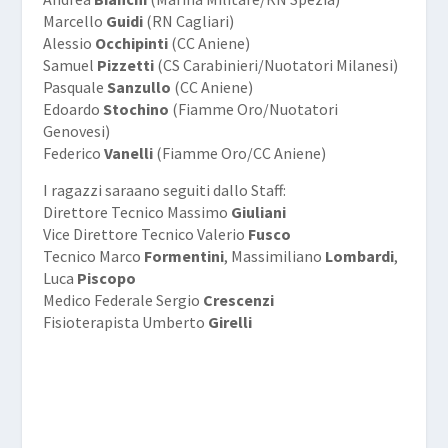
Marcello
Guidi
(RN Cagliari)
Alessio
Occhipinti
(CC Aniene)
Samuel
Pizzetti
(CS Carabinieri/Nuotatori Milanesi)
Pasquale
Sanzullo
(CC Aniene)
Edoardo
Stochino
(Fiamme Oro/Nuotatori
Genovesi)
Federico
Vanelli
(Fiamme Oro/CC Aniene)
I ragazzi saraano seguiti dallo Staff:
Direttore Tecnico Massimo
Giuliani
Vice Direttore Tecnico Valerio
Fusco
Tecnico Marco
Formentini
, Massimiliano
Lombardi
,
Luca
Piscopo
Medico Federale Sergio
Crescenzi
Fisioterapista Umberto
Girelli