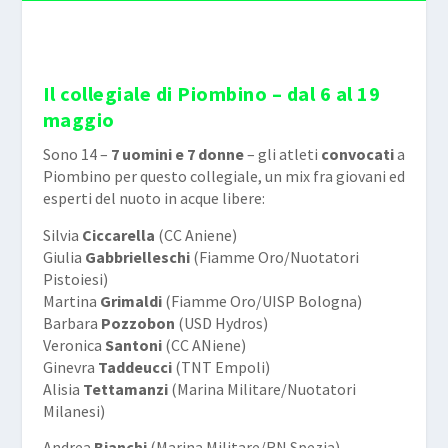
Il collegiale di Piombino – dal 6 al 19
maggio
Sono 14 –
7 uomini e 7 donne
– gli atleti
convocati
a
Piombino per questo collegiale, un mix fra giovani ed
esperti del nuoto in acque libere:
Silvia
Ciccarella
(CC Aniene)
Giulia
Gabbrielleschi
(Fiamme Oro/Nuotatori
Pistoiesi)
Martina
Grimaldi
(Fiamme Oro/UISP Bologna)
Barbara
Pozzobon
(USD Hydros)
Veronica
Santoni
(CC ANiene)
Ginevra
Taddeucci
(TNT Empoli)
Alisia
Tettamanzi
(Marina Militare/Nuotatori
Milanesi)
Andrea
Bianchi
(Marina Militare/RN Spezia)