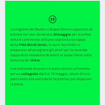
La stagione del Nuoto in Acque libere si appresta ad
entrare nel vivo: domenica
20 maggio
per la prima
volta il continente africano ospiterà una tappa
della
FINA World Series
, le isole
Seychelles
si
preparano ad accogliere gli atleti per la seconda
tappa della maratona di nuoto in acque libere sulla
distanza dei
10 km
.
Una selezione di azzurri è stato riunito a
Piombino
per un
collegiale
dal 6 al 19 maggio, alcuni di loro
partiranno alla volta delle Seychelles per disputare
la prova.