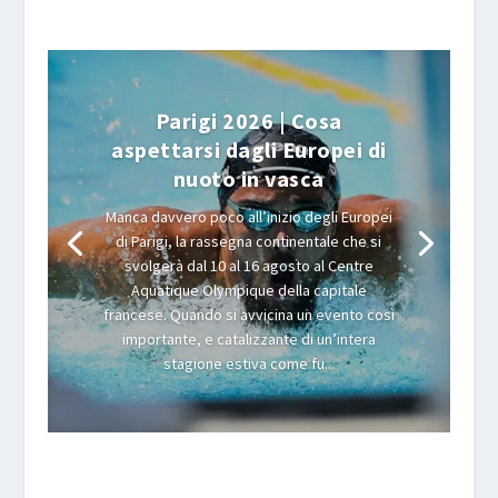
Parigi 2026 | Cosa
aspettarsi dagli Europei di
nuoto in vasca
Manca davvero poco all’inizio degli Europei
di Parigi, la rassegna continentale che si
svolgerà dal 10 al 16 agosto al Centre
Aquatique Olympique della capitale
francese. Quando si avvicina un evento così
importante, e catalizzante di un’intera
stagione estiva come fu...