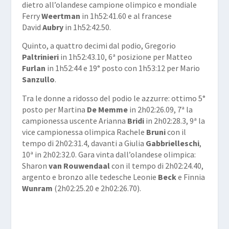
dietro all’olandese campione olimpico e mondiale
Ferry
Weertman
in 1h52:41.60 e al francese
David
Aubry
in 1h52:42.50.
Quinto, a quattro decimi dal podio, Gregorio
Paltrinieri
in 1h52:43.10, 6ª posizione per Matteo
Furlan
in 1h52:44 e 19° posto con 1h53:12 per Mario
Sanzullo
.
Tra le donne a ridosso del podio le azzurre: ottimo 5°
posto per Martina
De Memme
in 2h02:26.09, 7ª la
campionessa uscente Arianna
Bridi
in 2h02:28.3, 9ª la
vice campionessa olimpica Rachele
Bruni
con il
tempo di 2h02:31.4, davanti a Giulia
Gabbrielleschi
,
10ª in 2h02:32.0. Gara vinta dall’olandese olimpica:
Sharon
van Rouwendaal
con il tempo di 2h02:24.40,
argento e bronzo alle tedesche Leonie
Beck
e Finnia
Wunram
(2h02:25.20 e 2h02:26.70).