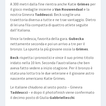
A 300 metri dalla fine rientra anche Katie
Grimes
per
il gioco medaglie insieme a
Van Rouwendaal
e la
nostra Ginevra
Taddeucci
. Beck sceglie una
traiettoria diversa a tutte e ne trae vantaggio. Dietro
di lei una fila compatta di quattro atlete seguite
dall’italiana.
Vince la tedesca, favorita della gara.
Gubecka
nettamente seconda e poi un arrivo a tre per il
bronzo. La spunta la più giovane ossia la
Grimes
.
Beck
rispetta i pronostici e vince il suo primo titolo
iridato nella 10 km. Seconda l’australiana che ben
aveva fatto vedere a inizio stagione. Per il bronzo è
stata una lotta tra le due veterane e il giovane astro
nascente americano Katie Grimes.
Le italiane chiudono al sesto posto – Ginevra
Taddeucci
– e dopo il photofinish viene confermato
il decimo posto di Giulia
Gabbrielleschi
.