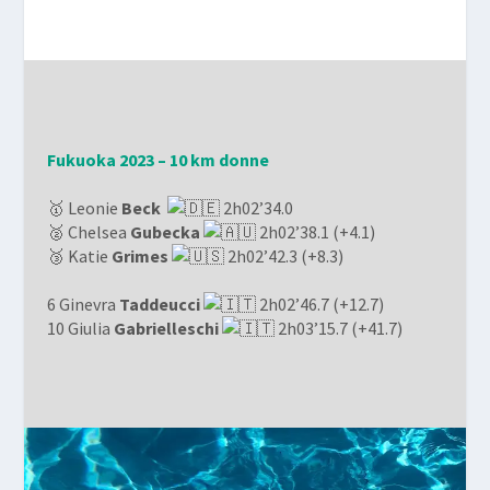
Fukuoka 2023 – 10 km donne
🥇 Leonie
Beck
2h02’34.0
🥈 Chelsea
Gubecka
2h02’38.1 (+4.1)
🥉 Katie
Grimes
2h02’42.3 (+8.3)
6 Ginevra
Taddeucci
2h02’46.7 (+12.7)
10 Giulia
Gabrielleschi
2h03’15.7 (+41.7)