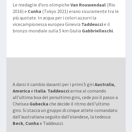
Le medaglie d’oro olimpiche
Van Rouwendaal
(Rio
2016) e
Cunha
(Tokyo 2021) erano sicuramente tra le
più quotate. In acqua per i colori azzurri la
vicecampionessa europea Ginevra
Taddeucci
e il
bronzo mondiale sulla 5 km Giulia
Gabbrielleschi
.
A darsi il cambio davanti per i primi 5 giri
Australia
,
America
e
Italia
.
Taddeucci
arriva al comando
all’ultima boa del penultimo giro, cede poi il passo a
Chelsea
Gubecka
che decide il ritmo dell’ultimo
giro. Si stacca un gruppo di cinque atlete comandato
dall’australiana seguito dall’olandese, la tedesca
Beck
,
Cunha
e Taddeucci.