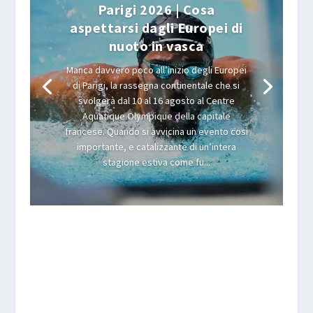
Parigi 2026 | Cosa
aspettarsi dagli Europei di
nuoto in vasca
Manca davvero poco all’inizio degli Europei
di Parigi, la rassegna continentale che si
svolgerà dal 10 al 16 agosto al Centre
Aquatique Olympique della capitale
francese. Quando si avvicina un evento così
importante, e catalizzante di un’intera
stagione estiva come fu...