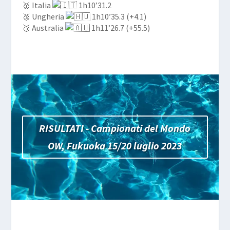
🥇 Italia
1h10’31.2
🥈 Ungheria
1h10’35.3 (+4.1)
🥉 Australia
1h11’26.7 (+55.5)
RISULTATI - Campionati del Mondo
OW, Fukuoka 15/20 luglio 2023