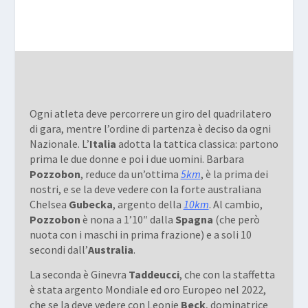
Ogni atleta deve percorrere un giro del quadrilatero
di gara, mentre l’ordine di partenza è deciso da ogni
Nazionale. L’
Italia
adotta la tattica classica: partono
prima le due donne e poi i due uomini. Barbara
Pozzobon
, reduce da un’ottima
5km
, è la prima dei
nostri, e se la deve vedere con la forte australiana
Chelsea
Gubecka
, argento della
10km
. Al cambio,
Pozzobon
è nona a 1’10″ dalla
Spagna
(che però
nuota con i maschi in prima frazione) e a soli 10
secondi dall’
Australia
.
La seconda è Ginevra
Taddeucci
, che con la staffetta
è stata argento Mondiale ed oro Europeo nel 2022,
che se la deve vedere con Leonie
Beck
, dominatrice