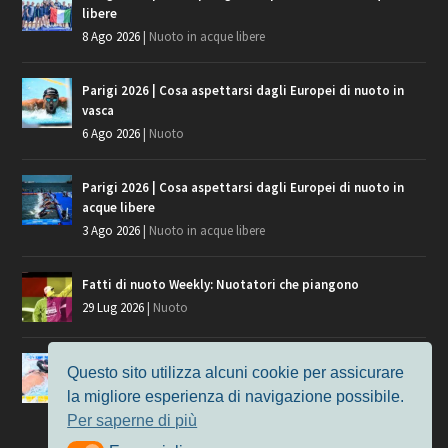
libere
8 Ago 2026
|
Nuoto in acque libere
Parigi 2026 | Cosa aspettarsi dagli Europei di nuoto in
vasca
6 Ago 2026
|
Nuoto
Parigi 2026 | Cosa aspettarsi dagli Europei di nuoto in
acque libere
3 Ago 2026
|
Nuoto in acque libere
Fatti di nuoto Weekly: Nuotatori che piangono
29 Lug 2026
|
Nuoto
Giochi del Mediterraneo, i convocati del nuoto per
Questo sito utilizza alcuni cookie per assicurare
Taranto 2026
la migliore esperienza di navigazione possibile.
9 Lug 2026
|
Nuoto
Per saperne di più