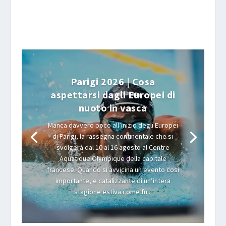
Parigi 2026 | Cosa
aspettarsi dagli Europei di
nuoto in vasca
Manca davvero poco all’inizio degli Europei
di Parigi, la rassegna continentale che si
svolgerà dal 10 al 16 agosto al Centre
Aquatique Olympique della capitale
francese. Quando si avvicina un evento così
importante, e catalizzante di un’intera
stagione estiva come fu...