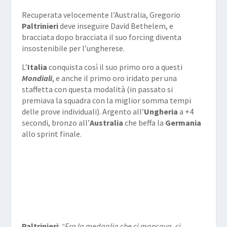
Recuperata velocemente l’Australia, Gregorio
Paltrinieri
deve inseguire David Bethelem, e
bracciata dopo bracciata il suo forcing diventa
insostenibile per l’ungherese.
L’
Italia
conquista così il suo primo oro a questi
Mondiali
, e anche il primo oro iridato per una
staffetta con questa modalità (in passato si
premiava la squadra con la miglior somma tempi
delle prove individuali). Argento all’
Ungheria
a +4
secondi, bronzo all’
Australia
che beffa la
Germania
allo sprint finale.
Paltrinieri
:
“Era la medaglia che ci mancava, ci