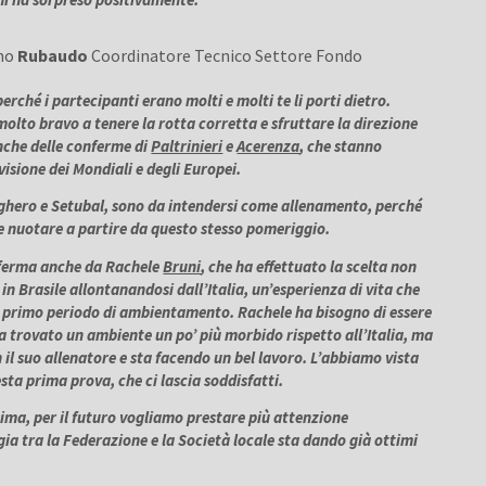
ano
Rubaudo
Coordinatore Tecnico Settore Fondo
rché i partecipanti erano molti e molti te li porti dietro.
olto bravo a tenere la rotta corretta e sfruttare la direzione
nche delle conferme di
Paltrinieri
e
Acerenza
, che stanno
isione dei Mondiali e degli Europei.
ghero e Setubal, sono da intendersi come allenamento, perché
e nuotare a partire da questo stesso pomeriggio.
ferma anche da Rachele
Bruni
, che ha effettuato la scelta non
in Brasile allontanandosi dall’Italia, un’esperienza di vita che
 primo periodo di ambientamento. Rachele ha bisogno di essere
a trovato un ambiente un po’ più morbido rispetto all’Italia, ma
il suo allenatore e sta facendo un bel lavoro. L’abbiamo vista
ta prima prova, che ci lascia soddisfatti.
ima, per il futuro vogliamo prestare più attenzione
rgia tra la Federazione e la Società locale sta dando già ottimi