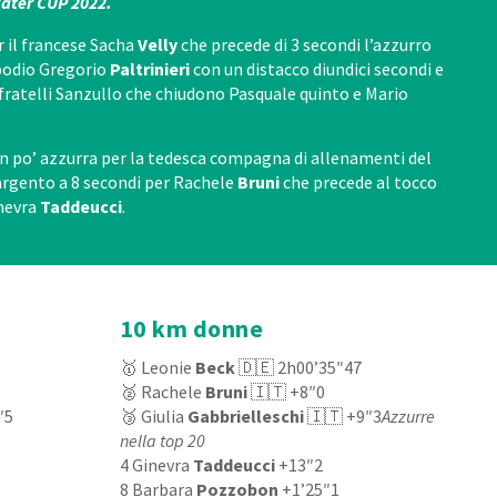
ater CUP 2022.
r il francese Sacha
Velly
che precede di 3 secondi l’azzurro
 podio Gregorio
Paltrinieri
con un distacco diundici secondi e
fratelli Sanzullo che chiudono Pasquale quinto e Mario
un po’ azzurra per la tedesca compagna di allenamenti del
 argento a 8 secondi per Rachele
Bruni
che precede al tocco
inevra
Taddeucci
.
10 km donne
🥇 Leonie
Beck
🇩🇪 2h00’35″47
🥈 Rachele
Bruni
🇮🇹 +8″0
″5
🥉 Giulia
Gabbrielleschi
🇮🇹 +9″3
Azzurre
nella top 20
4 Ginevra
Taddeucci
+13″2
8 Barbara
Pozzobon
+1’25″1