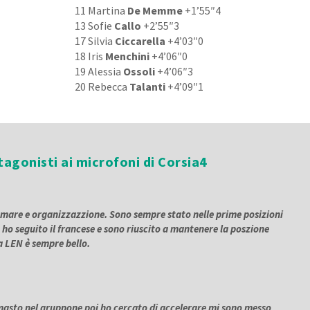
11 Martina
De Memme
+1’55″4
13 Sofie
Callo
+2’55″3
17 Silvia
Ciccarella
+4’03″0
18 Iris
Menchini
+4’06″0
19 Alessia
Ossoli
+4’06″3
20 Rebecca
Talanti
+4’09″1
tagonisti ai microfoni di Corsia4
 mare e organizzazzione. Sono sempre stato nelle prime posizioni
o ho seguito il francese e sono riuscito a mantenere la poszione
pa LEN è sempre bello.
masto nel gruppone poi ho cercato di accelerare mi sono messo