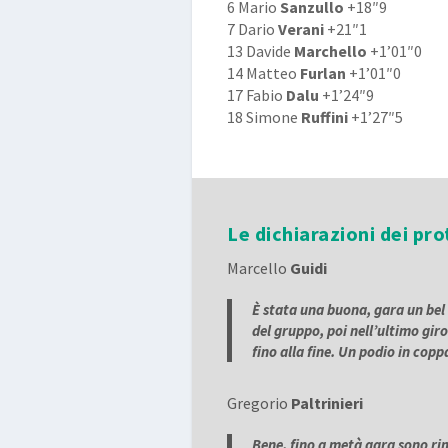
6 Mario
Sanzullo
+18″9
7 Dario
Verani
+21″1
13 Davide
Marchello
+1’01″0
14 Matteo
Furlan
+1’01″0
17 Fabio
Dalu
+1’24″9
18 Simone
Ruffini
+1’27″5
Le dichiarazioni dei pro
Marcello
Guidi
È stata una buona, gara un bel
del gruppo, poi nell’ultimo gir
fino alla fine. Un podio in cop
Gregorio
Paltrinieri
Bene, fino a metà gara sono ri