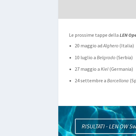
Le prossime tappe della
LEN Op
20 maggio ad
Alghero
(Italia)
10 luglio a
Belgrado
(Serbia)
27 maggio a
Kiel
(Germania)
24 settembre a
Barcellona
(S
RISULTATI - LEN OW S