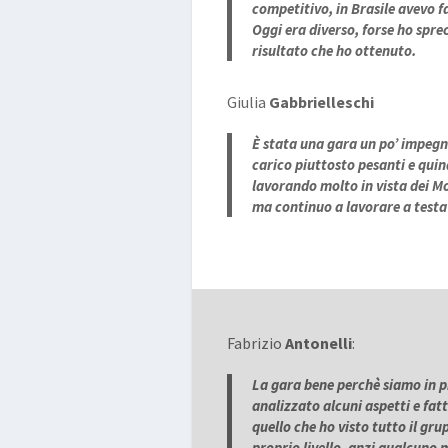
competitivo, in Brasile avevo 
Oggi era diverso, forse ho spre
risultato che ho ottenuto.
Giulia
Gabbrielleschi
È stata una gara un po’ impeg
carico piuttosto pesanti e quin
lavorando molto in vista dei M
ma continuo a lavorare a testa
Fabrizio
Antonelli
:
La gara bene perchè siamo in 
analizzato alcuni aspetti e fat
quello che ho visto tutto il gr
proprio livello, anzi qualcuno