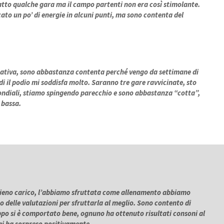
fatto qualche gara ma il campo partenti non era così stimolante.
cato un po’ di energie in alcuni punti, ma sono contenta del
nativa, sono abbastanza contenta perché vengo da settimane di
di il podio mi soddisfa molto. Saranno tre gare ravvicinate, sto
ondiali, stiamo spingendo parecchio e sono abbastanza “cotta”,
 bassa.
pieno carico, l’abbiamo sfruttata come allenamento abbiamo
to delle valutazioni per sfruttarla al meglio. Sono contento di
uppo si è comportato bene, ognuno ha ottenuto risultati consoni al
 mi ha sorpreso positivamente.