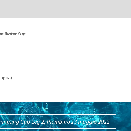
en Water Cup
:
pagna)
wimming Cup Leg 2, Piombino 13 maggio 2022