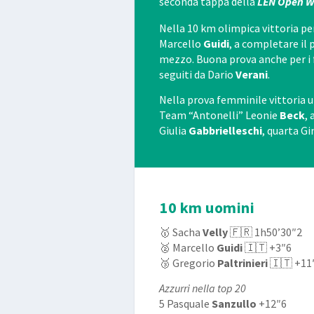
seconda tappa della
LEN Open W
Nella 10 km olimpica vittoria pe
Marcello
Guidi
, a completare il
mezzo. Buona prova anche per i 
seguiti da Dario
Verani
.
Nella prova femminile vittoria 
Team “Antonelli” Leonie
Beck
,
Giulia
Gabbrielleschi
, quarta G
10 km uomini
🥇 Sacha
Velly
🇫🇷 1h50’30″2
🥈 Marcello
Guidi
🇮🇹 +3″6
🥉 Gregorio
Paltrinieri
🇮🇹 +11
Azzurri nella top 20
5 Pasquale
Sanzullo
+12″6