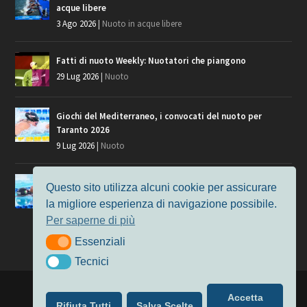
acque libere
3 Ago 2026
|
Nuoto in acque libere
Fatti di nuoto Weekly: Nuotatori che piangono
29 Lug 2026
|
Nuoto
Giochi del Mediterraneo, i convocati del nuoto per
Taranto 2026
9 Lug 2026
|
Nuoto
Europei di Nuoto Parigi 2026: fra veterani e giovani, chi
Questo sito utilizza alcuni cookie per assicurare
manca?
la migliore esperienza di navigazione possibile.
7 Lug 2026
|
Nuoto
Per saperne di più
Essenziali
Essenziali
Tecnici
Tecnici
Progettato da
Elegant Themes
| Alimentato da
WordPress
Accetta
Rifiuta Tutti
Salva Scelte