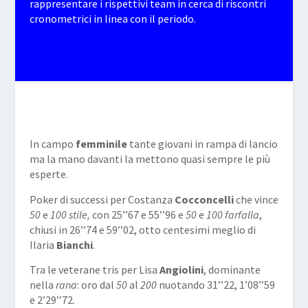
rappresentare i rispettivi team in cerca di riscontri
cronometrici in linea con il periodo.
In campo
femminile
tante giovani in rampa di lancio
ma la mano davanti la mettono quasi sempre le più
esperte.
Poker di successi per Costanza
Cocconcelli
che vince
50
e
100 stile,
con 25’’67 e 55’’96 e
50
e
100
farfalla
,
chiusi in 26’’74 e 59’’02, otto centesimi meglio di
Ilaria
Bianchi
.
Tra le veterane tris per Lisa
Angiolini
, dominante
nella
rana
: oro dal
50
al
200
nuotando 31’’22, 1’08’’59
e 2’29’’72.