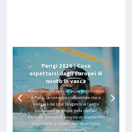
Parigi 2026 | Cosa
aspettarsi dagli Europei di
nuoto in vasca
Manca davvero poco all’inizio degli Europei
di Parigi, la rassegna continentale che si
svolgerà dal 10 al 16 agosto al Centre
Aquatique Olympique della capitale
francese. Quando si avvicina un evento così
importante, e catalizzante di un’intera
stagione estiva come fu...