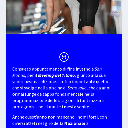
Consueto appuntamento di fine inverno a
San
Marino
, per il
Meeting del Titano
, giunto alla sua
ventiduesima edizione. Trofeo importante quello
che si svolge nella piscina di
Serravalle
, che da anni
ormai funge da tappa fondamentale nella
programmazione delle stagioni di tanti azzurri
protagonisti poi durante i mesi a venire.
Anche quest’anno non mancano i nomi forti, con
diversi atleti nel giro della
Nazionale
a