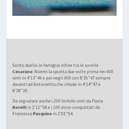
Solito duello in famiglia infine tra le sorelle
Cesarano
: Noemi la spunta due volte prima nei
400
vinti in 4’13’’46 e poi negli
800
con 8’35’’47 sempre
davanti ad Antonietta che chiude in 4’14’’47 e
8’38’’20.
Da segnalare anche i
200 farfalla
vinti da Paola
Borelli
in 2’11’’58 e i
100 dorso
conquistati da
Francesca
Pasquino
in 1’01’’54.