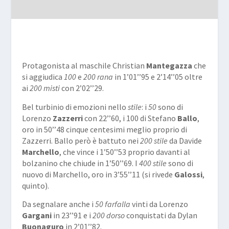
Protagonista al maschile Christian
Mantegazza
che
si aggiudica
100
e
200 rana
in 1’01’’95 e 2’14’’05 oltre
ai
200 misti
con 2’02’’29.
Bel turbinio di emozioni nello
stile
: i
50
sono di
Lorenzo
Zazzerri
con 22’’60, i 100 di Stefano
Ballo
,
oro in 50’’48 cinque centesimi meglio proprio di
Zazzerri. Ballo però è battuto nei
200 stile
da Davide
Marchello
, che vince i 1’50’’53 proprio davanti al
bolzanino che chiude in 1’50’’69. I
400 stile
sono di
nuovo di Marchello, oro in 3’55’’11 (si rivede
Galossi
,
quinto).
Da segnalare anche i
50 farfalla
vinti da Lorenzo
Gargani
in 23’’91 e i
200 dorso
conquistati da Dylan
Buonaguro
in 2’01’’82.