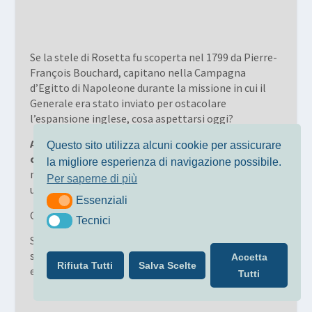
Se la stele di Rosetta fu scoperta nel 1799 da Pierre-
François Bouchard, capitano nella Campagna
d’Egitto di Napoleone durante la missione in cui il
Generale era stato inviato per ostacolare
l’espansione inglese, cosa aspettarsi oggi?
Ampliare
,
scoprire
,
sperimentare
,
esplorare,
Questo sito utilizza alcuni cookie per assicurare
contrastare
sono tutti verbi attivi, regolari e
la migliore esperienza di navigazione possibile.
minimi. Tutti nel vocabolario e nel codice genetico di
Per saperne di più
un Generale.
Essenziali
Essenziali
Credevate mi fossi dimenticato di Ilaria
Bianchi
?
Tecnici
Tecnici
Shhh lei è la mia arma segreta. Ora è dormiente e
sotto copertura. Si riattiverà solo esposta al caldo
Accetta
Rifiuta Tutti
Salva Scelte
estivo alle mie parole:
Budapest
–
mondiale
.
Tutti