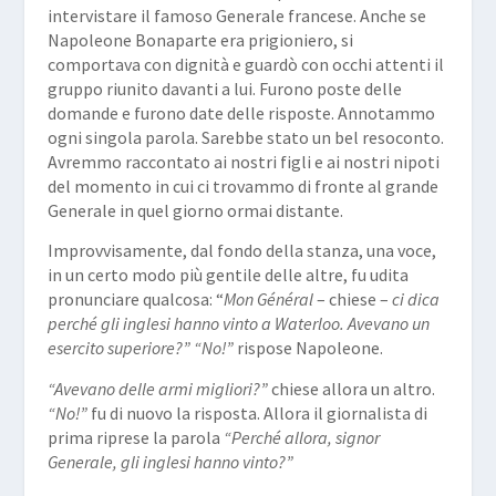
intervistare il famoso Generale francese. Anche se
Napoleone Bonaparte era prigioniero, si
comportava con dignità e guardò con occhi attenti il
gruppo riunito davanti a lui. Furono poste delle
domande e furono date delle risposte. Annotammo
ogni singola parola. Sarebbe stato un bel resoconto.
Avremmo raccontato ai nostri figli e ai nostri nipoti
del momento in cui ci trovammo di fronte al grande
Generale in quel giorno ormai distante.
Improvvisamente, dal fondo della stanza, una voce,
in un certo modo più gentile delle altre, fu udita
pronunciare qualcosa: “
Mon Général
– chiese –
ci dica
perché gli inglesi hanno vinto a Waterloo. Avevano un
esercito superiore?” “No!”
rispose Napoleone.
“Avevano delle armi migliori?”
chiese allora un altro.
“No!”
fu di nuovo la risposta. Allora il giornalista di
prima riprese la parola
“Perché allora, signor
Generale, gli inglesi hanno vinto?”