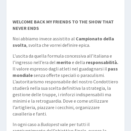
WELCOME BACK MY FRIENDS TO THE SHOW THAT
NEVER ENDS
Noi abbiamo invece assistito al
Campionato della
svolta
, svolta che vorrei definire epica.
L’uscita da quella formula concessiva all’italiana e
l’ingresso nell’era del
merito
e della
responsabilità.
Il valore espresso dagli atleti nel guadagnarsi il
pass
mondiale
senza offerte speciali o paraculismi.
L’autoritarismo responsabile del nostro Condottiero
studierà nella sua scelta definitiva la strategia, la
gestione delle truppe, i rinforzi indispensabili ma
minimi e la retroguardia. Dove e come utilizzare
l’artiglieria, piazzare i cecchini, organizzare
cavalleria e fanti.
In ogni caso a
Budapest
vale per tutti il
raggiungimento dell’obiettivo finale, ovvero la