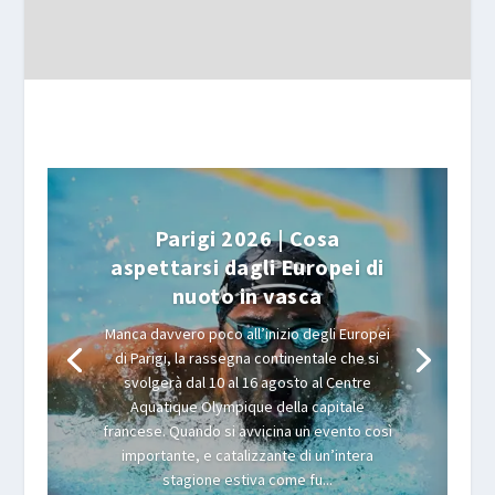
Parigi 2026 | Cosa
aspettarsi dagli Europei di
nuoto in vasca
Manca davvero poco all’inizio degli Europei
di Parigi, la rassegna continentale che si
svolgerà dal 10 al 16 agosto al Centre
Aquatique Olympique della capitale
francese. Quando si avvicina un evento così
importante, e catalizzante di un’intera
stagione estiva come fu...