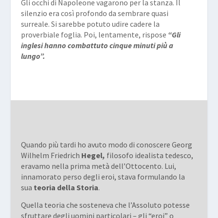
Gli occhi di Napoleone vagarono per la stanza. Il
silenzio era così profondo da sembrare quasi
surreale. Si sarebbe potuto udire cadere la
proverbiale foglia. Poi, lentamente, rispose
“Gli
inglesi hanno combattuto cinque minuti più a
lungo”.
Quando più tardi ho avuto modo di conoscere Georg
Wilhelm Friedrich
Hegel
,
filosofo idealista tedesco,
eravamo nella prima metà dell’Ottocento. Lui,
innamorato perso degli eroi, stava formulando la
sua
teoria della Storia
.
Quella teoria che sosteneva che l’Assoluto potesse
sfruttare degli uomini particolari – gli “eroi” o