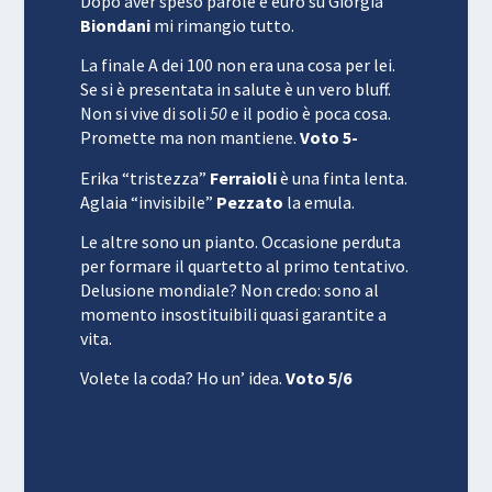
Dopo aver speso parole e euro su Giorgia
Biondani
mi rimangio tutto.
La finale A dei 100 non era una cosa per lei.
Se si è presentata in salute è un vero bluff.
Non si vive di soli
50
e il podio è poca cosa.
Promette ma non mantiene.
Voto 5-
Erika “tristezza”
Ferraioli
è una finta lenta.
Aglaia “invisibile”
Pezzato
la emula.
Le altre sono un pianto. Occasione perduta
per formare il quartetto al primo tentativo.
Delusione mondiale? Non credo: sono al
momento insostituibili quasi garantite a
vita.
Volete la coda? Ho un’ idea.
Voto 5/6