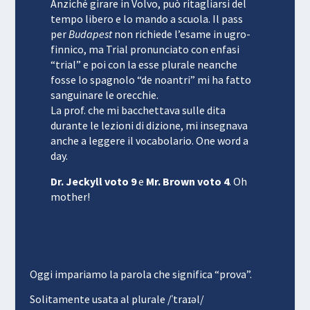
Anziché girare in Volvo, può ritagliarsi del
tempo libero e lo mando a scuola. Il pass
per
Budapest
non richiede l’esame in ugro-
finnico, ma Trial pronunciato con enfasi
“trial” e poi con la esse plurale neanche
fosse lo spagnolo “de noantri” mi ha fatto
sanguinare le orecchie.
La prof. che mi bacchettava sulle dita
durante le lezioni di dizione, mi insegnava
anche a leggere il vocabolario. One word a
day.
Dr. Jeckyll
voto 9
e
Mr. Brown
voto 4
. Oh
mother!
Oggi impariamo la parola che significa “prova”.
Solitamente usata al plurale /ˈtraɪəl/