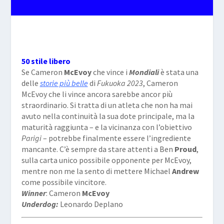
50 stile libero
Se Cameron
McEvoy
che vince i
Mondiali
è stata una
delle
storie più belle
di
Fukuoka 2023
, Cameron
McEvoy che li vince ancora sarebbe ancor più
straordinario. Si tratta di un atleta che non ha mai
avuto nella continuità la sua dote principale, ma la
maturità raggiunta – e la vicinanza con l’obiettivo
Parigi
– potrebbe finalmente essere l’ingrediente
mancante. C’è sempre da stare attenti a Ben
Proud
,
sulla carta unico possibile opponente per McEvoy,
mentre non me la sento di mettere Michael
Andrew
come possibile vincitore.
Winner
: Cameron
McEvoy
Underdog:
Leonardo
Deplano