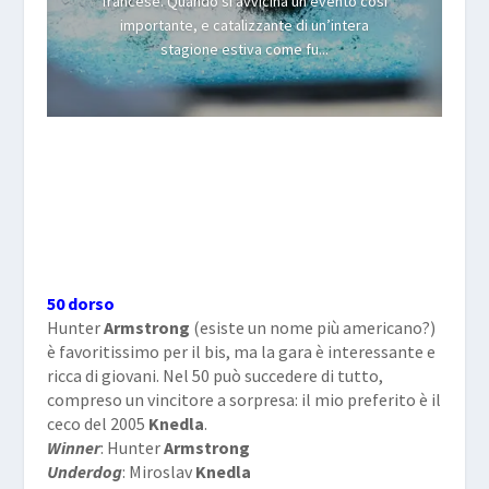
francese. Quando si avvicina un evento così
importante, e catalizzante di un’intera
stagione estiva come fu...
50 dorso
Hunter
Armstrong
(esiste un nome più americano?)
è favoritissimo per il bis, ma la gara è interessante e
ricca di giovani. Nel 50 può succedere di tutto,
compreso un vincitore a sorpresa: il mio preferito è il
ceco del 2005
Knedla
.
Winner
: Hunter
Armstrong
Underdog
: Miroslav
Knedla