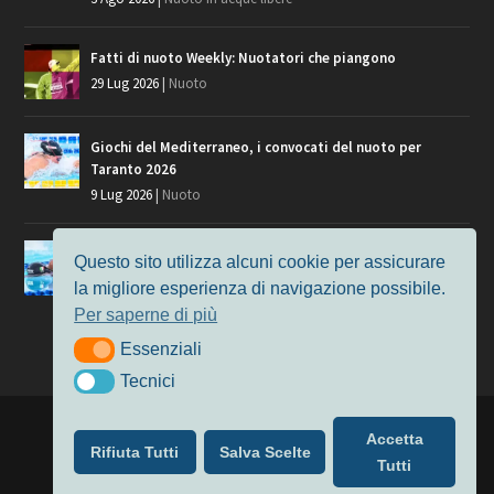
Fatti di nuoto Weekly: Nuotatori che piangono
29 Lug 2026
|
Nuoto
Giochi del Mediterraneo, i convocati del nuoto per
Taranto 2026
9 Lug 2026
|
Nuoto
Europei di Nuoto Parigi 2026: fra veterani e giovani, chi
Questo sito utilizza alcuni cookie per assicurare
manca?
la migliore esperienza di navigazione possibile.
7 Lug 2026
|
Nuoto
Per saperne di più
Essenziali
Essenziali
Tecnici
Tecnici
Progettato da
Elegant Themes
| Alimentato da
WordPress
Accetta
Rifiuta Tutti
Salva Scelte
Nuoto
MasterS
Podcast
Il Nuoto in Cifre
Chi siamo
Tutti
Privacy & Cookie Policy