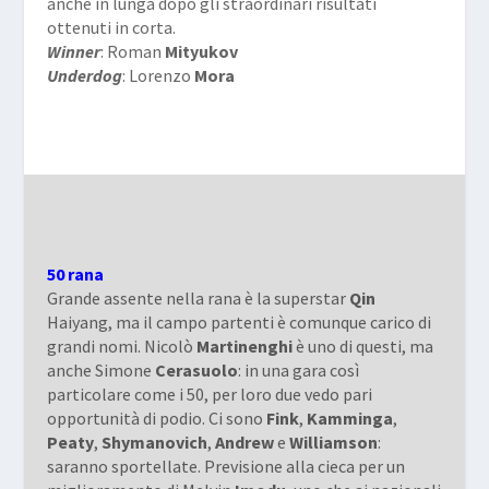
anche in lunga dopo gli straordinari risultati
ottenuti in corta.
Winner
: Roman
Mityukov
Underdog
: Lorenzo
Mora
50 rana
Grande assente nella rana è la superstar
Qin
Haiyang, ma il campo partenti è comunque carico di
grandi nomi. Nicolò
Martinenghi
è uno di questi, ma
anche Simone
Cerasuolo
: in una gara così
particolare come i 50, per loro due vedo pari
opportunità di podio. Ci sono
Fink
,
Kamminga
,
Peaty
,
Shymanovich
,
Andrew
e
Williamson
:
saranno sportellate. Previsione alla cieca per un