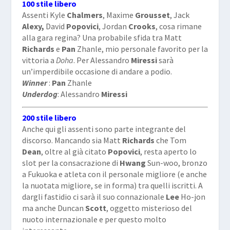
100 stile libero
Assenti Kyle
Chalmers
, Maxime
Grousset
, Jack
Alexy,
David
Popovici
, Jordan
Crooks
, cosa rimane
alla gara regina? Una probabile sfida tra Matt
Richards
e
Pan
Zhanle, mio personale favorito per la
vittoria a
Doha
. Per Alessandro
Miressi
sarà
un’imperdibile occasione di andare a podio.
Winner
:
Pan
Zhanle
Underdog
: Alessandro
Miressi
200 stile libero
Anche qui gli assenti sono parte integrante del
discorso. Mancando sia Matt
Richards
che Tom
Dean
, oltre al già citato
Popovici
, resta aperto lo
slot per la consacrazione di
Hwang
Sun-woo, bronzo
a Fukuoka e atleta con il personale migliore (e anche
la nuotata migliore, se in forma) tra quelli iscritti. A
dargli fastidio ci sarà il suo connazionale
Lee
Ho-jon
ma anche Duncan
Scott
, oggetto misterioso del
nuoto internazionale e per questo molto