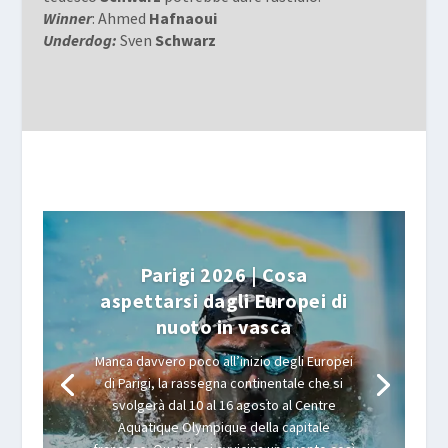
Winner
: Ahmed
Hafnaoui
Underdog:
Sven
Schwarz
Parigi 2026 | Cosa
aspettarsi dagli Europei di
nuoto in vasca
Manca davvero poco all’inizio degli Europei
di Parigi, la rassegna continentale che si
svolgerà dal 10 al 16 agosto al Centre
Aquatique Olympique della capitale