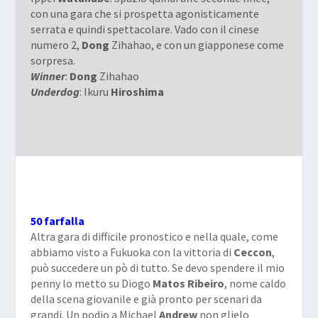
con una gara che si prospetta agonisticamente
serrata e quindi spettacolare. Vado con il cinese
numero 2,
Dong
Zihahao, e con un giapponese come
sorpresa.
Winner
:
Dong
Zihahao
Underdog
: Ikuru
Hiroshima
50 farfalla
Altra gara di difficile pronostico e nella quale, come
abbiamo visto a Fukuoka con la vittoria di
Ceccon
,
può succedere un pò di tutto. Se devo spendere il mio
penny lo metto su Diogo
Matos
Ribeiro
, nome caldo
della scena giovanile e già pronto per scenari da
grandi. Un podio a Michael
Andrew
non glielo