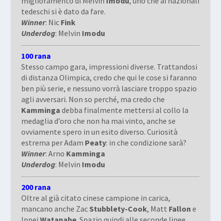
miglioramento di Melvin
Imodu
, uno che ai nazionali
tedeschi si è dato da fare.
Winner
: Nic
Fink
Underdog
: Melvin
Imodu
100 rana
Stesso campo gara, impressioni diverse. Trattandosi
di distanza Olimpica, credo che qui le cose si faranno
ben più serie, e nessuno vorrà lasciare troppo spazio
agli avversari. Non so perché, ma credo che
Kamminga
debba finalmente mettersi al collo la
medaglia d’oro che non ha mai vinto, anche se
ovviamente spero in un esito diverso. Curiosità
estrema per Adam
Peaty
: in che condizione sarà?
Winner
: Arno
Kamminga
Underdog
: Melvin
Imodu
200 rana
Oltre al già citato cinese campione in carica,
mancano anche Zac
Stubblety-Cook
, Matt
Fallon
e
Ippei
Watanabe
. Spazio quindi alle seconde linee,