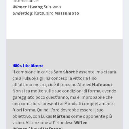
interessante.
Winner
:
Hwang
Sun-woo
Underdog
: Katsuhiro
Matsumoto
400 stile libero
Il campione in carica Sam
Short
è assente, ma ci sarà
chi a Fukuoka gli ha conteso la vittoria fino
all’ultimo metro, cioè il tunisino Ahmed
Hafnaoui
.
Non si sa molto sulle sue condizioni di forma, avendo
gareggiato poco quest’anno, ma è improbabile che
uno come lui si presenti ai Mondiali completamente
fuori forma. Quindi l’oro dovrebbe essere il suo
obiettivo, con Lukas
Märtens
come opponente più
vicino. Attenzione all’irlandese
Wiffen
.
Winner
: Ahmed
Hafnaoui