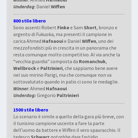
Underdog
: Daniel
Wiffen
800 stile libero
Sono assenti Robert
Finke
e Sam
Short
, bronzo e
argento di Fukuoka, ma presenti il campione in
carica Ahmed
Hafnaoui
e Daniel
Wiffen
, uno dei
mezzofondisti più in crescita in un panorama che
resta comunque molto competitivo. Al via anche la
“vecchia guardia” composta da
Romanchuk
,
Wellbrock
e
Paltrinieri
, che sappiamo bene avere
nel suo mirino Parigi, ma che comunque non va
sottovalutato quando in palio ci sono le medaglie.
Winner
: Ahmed
Hafnaoui
Underdog:
Gregorio
Paltrinieri
1500 stile libero
Lo scenario è simile a quello della gara più breve, con
il tunisino campione uscente a fare la parte
dell’uomo da battere e Wiffen il vero spauracchio. Il
tedesco
Schwarz
potrebbe dare fastidio.