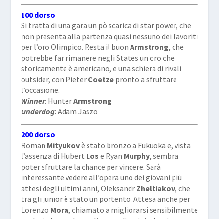
100 dorso
Si tratta di una gara un pò scarica di star power, che
non presenta alla partenza quasi nessuno dei favoriti
per l’oro Olimpico. Resta il buon
Armstrong
, che
potrebbe far rimanere negli States un oro che
storicamente è americano, e una schiera di rivali
outsider, con Pieter
Coetze
pronto a sfruttare
l’occasione.
Winner
: Hunter
Armstrong
Underdog
: Adam
Jaszo
200 dorso
Roman
Mityukov
è stato bronzo a Fukuoka e, vista
l’assenza di Hubert
Los
e Ryan
Murphy
, sembra
poter sfruttare la chance per vincere. Sarà
interessante vedere all’opera uno dei giovani più
attesi degli ultimi anni, Oleksandr
Zheltiakov
, che
tra gli junior è stato un portento. Attesa anche per
Lorenzo
Mora
, chiamato a migliorarsi sensibilmente