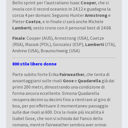
Bello sprint per l’australiano Isaac
Cooper
, che si
invola con il record oceanico in 24.12 e guadagna la
corsia 4 per domani. Seguono Hunter
Armstrong
e
Pieter
Coetze
, e in finale ci sarà anche Michele
Lamberti
, sesto crono con il personal best di 24.68.
Finale
: Cooper (AUS), Armstrong (USA), Coetze
(RSA), Masiuk (POL), Gonzalez (ESP),
Lamberti
(ITA),
Andrew (USA), Braunschweig (USA)
800 stile libero donne
Parte subito forte Erika
Fairweather
, che tenta di
avvantaggiarsi sulle rivali
Gose
e
Quadarella
già dai
primi 200 metri, dimostrando una condizione di
forma ancora eccellente. Simona Quadarella
recupera decimi su decimi fino a rientrare al giro di
boa, per poi effettuare il momentaneo passaggio
sulle due rivali ai 600. Ora la rivale più incallita è
Isabel Gose, che non si schioda dal fianco della
romana, mentre Fairweather sembra aver ormai