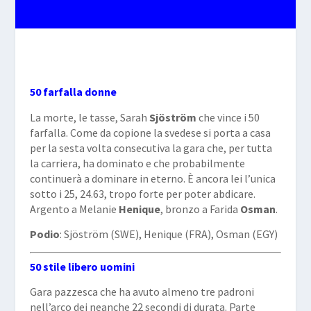
50 farfalla donne
La morte, le tasse, Sarah
Sjöström
che vince i 50
farfalla. Come da copione la svedese si porta a casa
per la sesta volta consecutiva la gara che, per tutta
la carriera, ha dominato e che probabilmente
continuerà a dominare in eterno. È ancora lei l’unica
sotto i 25, 24.63, tropo forte per poter abdicare.
Argento a Melanie
Henique
, bronzo a Farida
Osman
.
Podio
: Sjöström (SWE), Henique (FRA), Osman (EGY)
50 stile libero uomini
Gara pazzesca che ha avuto almeno tre padroni
nell’arco dei neanche 22 secondi di durata. Parte