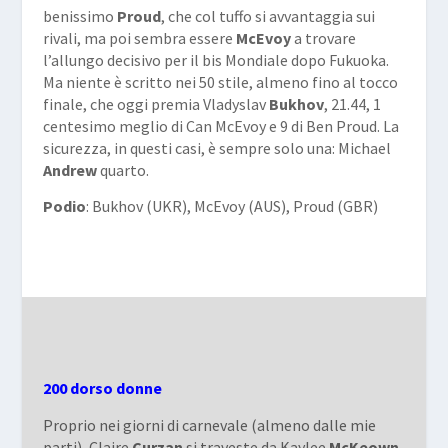
benissimo
Proud
, che col tuffo si avvantaggia sui
rivali, ma poi sembra essere
McEvoy
a trovare
l’allungo decisivo per il bis Mondiale dopo Fukuoka.
Ma niente è scritto nei 50 stile, almeno fino al tocco
finale, che oggi premia Vladyslav
Bukhov
, 21.44, 1
centesimo meglio di Can McEvoy e 9 di Ben Proud. La
sicurezza, in questi casi, è sempre solo una: Michael
Andrew
quarto.
Podio
: Bukhov (UKR), McEvoy (AUS), Proud (GBR)
200 dorso donne
Proprio nei giorni di carnevale (almeno dalle mie
parti), Claire
Curzan
si traveste da Kaylee
McKeown