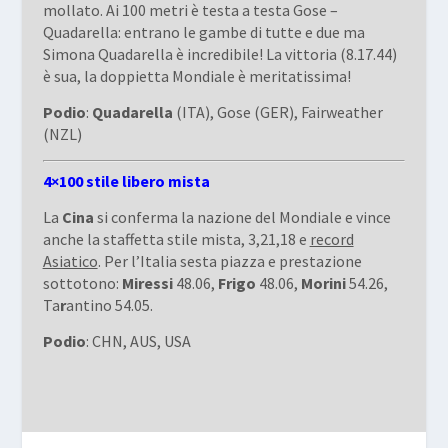
mollato. Ai 100 metri è testa a testa Gose –
Quadarella: entrano le gambe di tutte e due ma
Simona Quadarella è incredibile! La vittoria (8.17.44)
è sua, la doppietta Mondiale è meritatissima!
Podio
:
Quadarella
(ITA), Gose (GER), Fairweather
(NZL)
4×100 stile libero mista
La
Cina
si conferma la nazione del Mondiale e vince
anche la staffetta stile mista, 3,21,18 e
record
Asiatico
. Per l’Italia sesta piazza e prestazione
sottotono:
Miressi
48.06,
Frigo
48.06,
Morini
54.26,
Ta
r
antino 54.05.
Podio
: CHN, AUS, USA