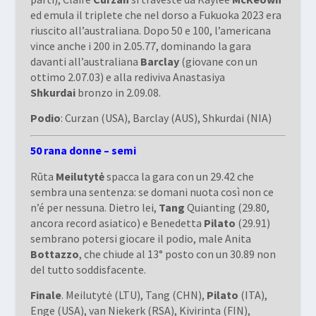
ed emula il triplete che nel dorso a Fukuoka 2023 era
riuscito all’australiana. Dopo 50 e 100, l’americana
vince anche i 200 in 2.05.77, dominando la gara
davanti all’australiana
Barclay
(giovane con un
ottimo 2.07.03) e alla rediviva Anastasiya
Shkurdai
bronzo in 2.09.08.
Podio
: Curzan (USA), Barclay (AUS), Shkurdai (NIA)
50 rana donne – semi
Rūta
Meilutytė
spacca la gara con un 29.42 che
sembra una sentenza: se domani nuota così non ce
n’é per nessuna. Dietro lei,
Tang
Quianting (29.80,
ancora record asiatico) e Benedetta
Pilato
(29.91)
sembrano potersi giocare il podio, male Anita
Bottazzo
, che chiude al 13° posto con un 30.89 non
del tutto soddisfacente.
Finale
. Meilutytė (LTU), Tang (CHN),
Pilato
(ITA),
Enge (USA), van Niekerk (RSA), Kivirinta (FIN),