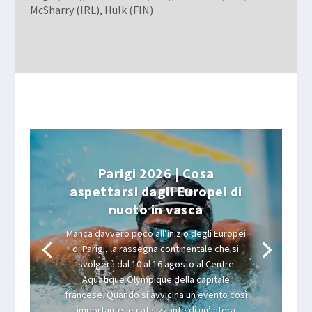
McSharry (IRL), Hulk (FIN)
Parigi 2026 | Cosa
aspettarsi dagli Europei di
nuoto in vasca
Manca davvero poco all’inizio degli Europei
di Parigi, la rassegna continentale che si
svolgerà dal 10 al 16 agosto al Centre
Aquatique Olympique della capitale
francese. Quando si avvicina un evento così
importante, e catalizzante di un’intera