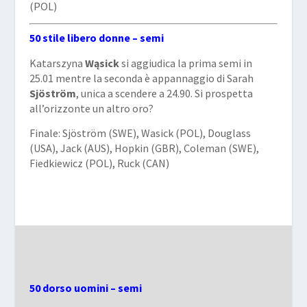
(POL)
50 stile libero donne – semi
Katarszyna
Wąsick
si aggiudica la prima semi in
25.01 mentre la seconda è appannaggio di Sarah
Sjöström
, unica a scendere a 24.90. Si prospetta
all’orizzonte un altro oro?
Finale: Sjöström (SWE), Wasick (POL), Douglass
(USA), Jack (AUS), Hopkin (GBR), Coleman (SWE),
Fiedkiewicz (POL), Ruck (CAN)
50 dorso uomini – semi