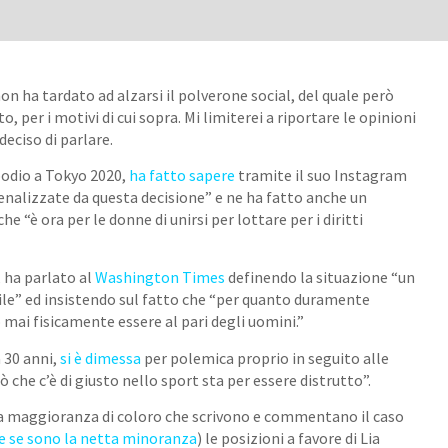
non ha tardato ad alzarsi il polverone social, del quale però
o, per i motivi di cui sopra. Mi limiterei a riportare le opinioni
deciso di parlare.
 podio a Tokyo 2020,
h
a fatto sapere
tramite il suo Instagram
enalizzate da questa decisione” e ne ha fatto anche un
he “è ora per le donne di unirsi per lottare per i diritti
, ha parlato al
Washington Times
definendo la situazione “un
ile” ed insistendo sul fatto che “per quanto duramente
mai fisicamente essere al pari degli uomini.”
da 30 anni,
si è dimessa
per polemica proprio in seguito alle
 che c’è di giusto nello sport sta per essere distrutto”.
lla maggioranza di coloro che scrivono e commentano il caso
e se sono la netta minoranza
) le posizioni a favore di Lia