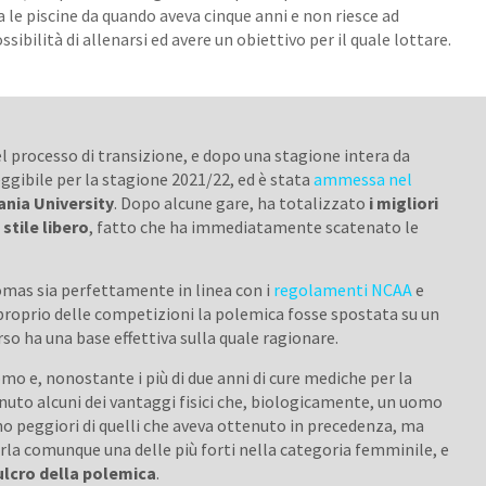
a le piscine da quando aveva cinque anni e non riesce ad
sibilità di allenarsi ed avere un obiettivo per il quale lottare.
el processo di transizione, e dopo una stagione intera da
eggibile per la stagione 2021/22, ed è stata
ammessa nel
nia University
. Dopo alcune gare, ha totalizzato
i migliori
 stile libero
, fatto che ha immediatamente scatenato le
homas sia perfettamente in linea con i
regolamenti NCAA
e
e proprio delle competizioni la polemica fosse spostata su un
orso ha una base effettiva sulla quale ragionare.
mo e, nonostante i più di due anni di cure mediche per la
uto alcuni dei vantaggi fisici che, biologicamente, un uomo
no peggiori di quelli che aveva ottenuto in precedenza, ma
la comunque una delle più forti nella categoria femminile, e
ulcro della polemica
.