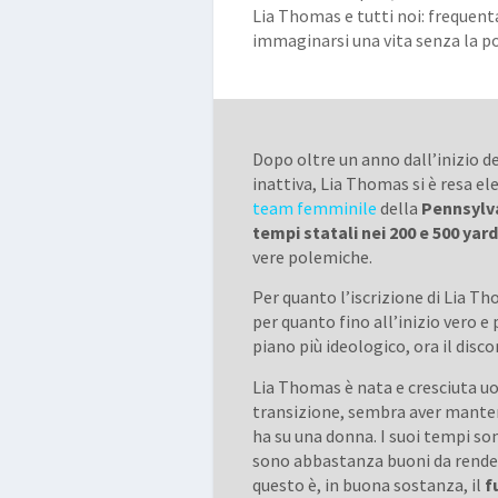
Lia Thomas e tutti noi: frequent
immaginarsi una vita senza la pos
Dopo oltre un anno dall’inizio d
inattiva, Lia Thomas si è resa el
team femminile
della
Pennsylva
tempi statali nei 200 e 500 yard
vere polemiche.
Per quanto l’iscrizione di Lia T
per quanto fino all’inizio vero 
piano più ideologico, ora il disc
Lia Thomas è nata e cresciuta uo
transizione, sembra aver manten
ha su una donna. I suoi tempi so
sono abbastanza buoni da render
questo è, in buona sostanza, il
f