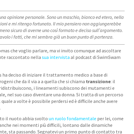
suna opinione personale. Sono un maschio, bianco ed etero, nella
zioni e mi ritengo fortunato. Il mio pensiero non aggiungerebbe
mmeno sicuro di averne uno così formato e deciso sull’argomento.
tavolo i fatti, che mi sembra già un buon punto di partenza.
homas
che voglio parlare, ma vi invito comunque ad ascoltare
ente raccontato nella
sua intervista
al podcast di SwimSwam
ha deciso di iniziare il trattamento medico a base di
ogeni che da il via a a quella che si chiama
transizione
: il
ridistribuiscono, i lineamenti subiscono dei mutamenti e
ale, nel suo caso diventare una donna. Si tratta di un percorso
quale a volte è possibile perdersi ed è difficile anche avere
.
nto il nuoto abbia svolto
un ruolo fondamentale
per lei, come
 anche nei momenti più difficili, lontano dalle dinamiche
ente, sta passando. Segnatevi un primo punto di contatto tra