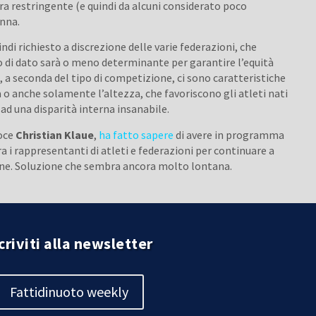
a restringente (e quindi da alcuni considerato poco
onna.
ndi richiesto a discrezione delle varie federazioni, che
o di dato sarà o meno determinante per garantire l’equità
, a seconda del tipo di competizione, ci sono caratteristiche
a o anche solamente l’altezza, che favoriscono gli atleti nati
d una disparità interna insanabile.
voce
Christian Klaue
,
ha fatto sapere
di avere in programma
a i rappresentanti di atleti e federazioni per continuare a
ione. Soluzione che sembra ancora molto lontana.
criviti alla newsletter
Fattidinuoto weekly