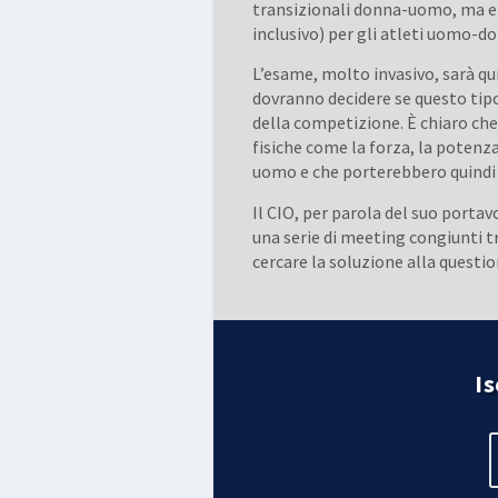
transizionali donna-uomo, ma er
inclusivo) per gli atleti uomo-d
L’esame, molto invasivo, sarà qui
dovranno decidere se questo tip
della competizione. È chiaro che
fisiche come la forza, la potenz
uomo e che porterebbero quindi a
Il CIO, per parola del suo porta
una serie di meeting congiunti tr
cercare la soluzione alla quest
Is