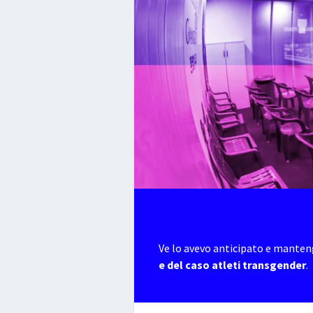
Ve lo avevo anticipato e manteng
e del caso atleti transgender
.