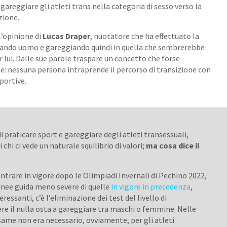
 gareggiare gli atleti trans nella categoria di sesso verso la
zione.
l’opinione
di
Lucas Draper
, nuotatore che ha effettuato la
tando uomo e gareggiando quindi in quella che sembrerebbe
r lui. Dalle sue parole traspare un concetto che forse
e: nessuna persona intraprende il percorso di transizione con
sportive.
 di praticare sport e gareggiare degli atleti transessuali,
 chi ci vede un naturale squilibrio di valori;
ma cosa dice il
trare in vigore dopo le Olimpiadi Invernali di Pechino 2022,
linee guida meno severe di quelle
in vigore in precedenza
,
eressanti, c’è l’eliminazione dei test del livello di
ere il nulla osta a gareggiare tra maschi o femmine. Nelle
same non era necessario, ovviamente, per gli atleti