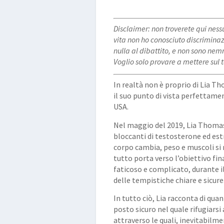
Disclaimer: non troverete qui nes
vita non ho conosciuto discrimina
nulla al dibattito, e non sono ne
Voglio solo provare a mettere sul 
In realtà non è proprio di
Lia T
il suo punto di vista perfettam
USA.
Nel maggio del 2019, Lia Thomas 
bloccanti di testosterone ed estr
corpo cambia, peso e muscoli si 
tutto porta verso l’obiettivo fin
faticoso e complicato, durante il 
delle tempistiche chiare e sicure
In tutto ciò, Lia racconta di qua
posto sicuro nel quale rifugiarsi
attraverso le quali, inevitabilm