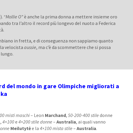
).
“Mollie O”
è anche la prima donna a mettere insieme oro
bando tra l’altro il record più longevo del nuoto a Federica
tà.
mbiano in fretta, e di conseguenza non sappiamo quanto
la velocista
aussie
, ma c’è da scommettere che si possa
 lungo.
rd del mondo in gare Olimpiche migliorati a
oka
00 misti maschi
– Leon
Marchand
,
50-200-400 stile
donne
s
,
4×100
e
4×200 stile donne
–
Australia
, ai quali vanno
donne
Meilutytė
e la
4×100 mista stile
–
Australia
.