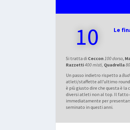
10
Le fin
Si tratta di
Ceccon
100 dorso
,
Ma
Razzetti
400 misti,
Quadrella
8
Un passo indietro rispetto a
Bud
atleti/staffette all’ultimo round
è più giusto dire che questa è l
diversi atleti non al top. Il fatt
immediatamente per presentars
seminato in questi anni.