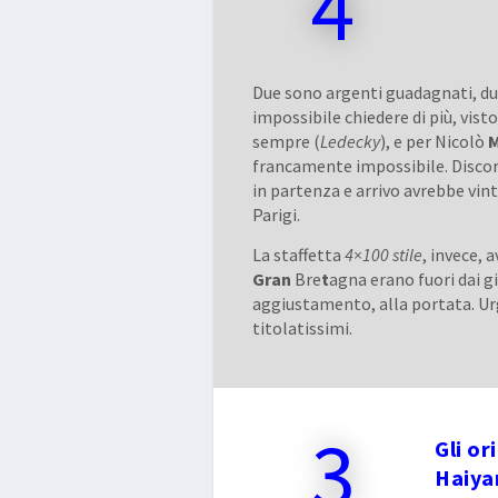
4
Due sono argenti guadagnati, d
impossibile chiedere di più, vis
sempre (
Ledecky
), e per Nicolò
M
francamente impossibile. Disco
in partenza e arrivo avrebbe vin
Parigi.
La staffetta
4×100 stile
, invece, 
Gran
Bre
t
agna erano fuori dai gi
aggiustamento, alla portata. Urg
titolatissimi.
3
Gli or
Haiya