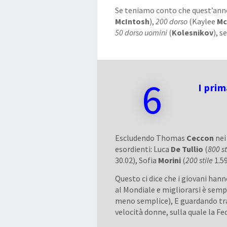
Se teniamo conto che quest’anno
McIntosh
),
200 dorso
(Kaylee
M
50 dorso uomini
(
Kolesnikov
), s
6
I prim
Escludendo Thomas
Ceccon
ne
esordienti: Luca
De Tullio
(
800 st
30.02), Sofia
Morini
(
200 stile
1.59
Questo ci dice che i giovani hann
al Mondiale e migliorarsi è sempr
meno semplice), E guardando tra 
velocità donne, sulla quale la 