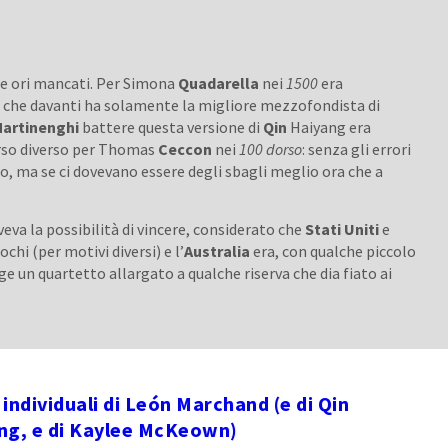
ue ori mancati. Per Simona
Quadarella
nei
1500
era
to che davanti ha solamente la migliore mezzofondista di
artinenghi
battere questa versione di
Qin
Haiyang era
rso diverso per Thomas
Ceccon
nei
100 dorso
: senza gli errori
to, ma se ci dovevano essere degli sbagli meglio ora che a
aveva la possibilità di vincere, considerato che
Stati Uniti
e
ochi (per motivi diversi) e l’
Australia
era, con qualche piccolo
e un quartetto allargato a qualche riserva che dia fiato ai
i individuali di León Marchand (e di Qin
ng, e di Kaylee McKeown)