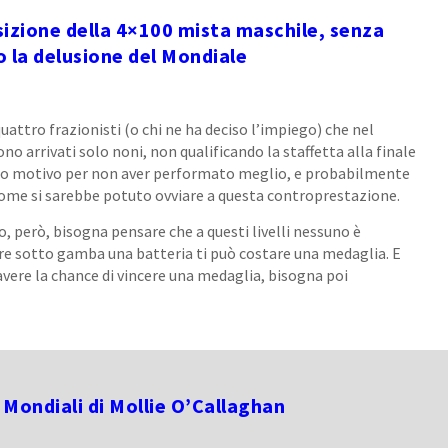
sizione della 4×100 mista maschile, senza
o la delusione del Mondiale
uattro frazionisti (o chi ne ha deciso l’impiego) che nel
no arrivati solo noni, non qualificando la staffetta alla finale
suo motivo per non aver performato meglio, e probabilmente
 come si sarebbe potuto ovviare a questa controprestazione.
 però, bisogna pensare che a questi livelli nessuno è
dere sotto gamba una batteria ti può costare una medaglia. E
 avere la chance di vincere una medaglia, bisogna poi
i Mondiali di Mollie O’Callaghan