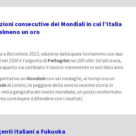
zioni consecutive dei Mondiali in cui l’Italia
 almeno un oro
ta a
Barcellona
2013
, edizione dalla quale tornammo con due
i
nei
1500
e l’argento di
Pellegrini
nei
200 stile
. Un’altra era,
a quanto sia cambiato il nostro movimento in soli dieci anni.
spettative un
Mondiale
con sei medaglie, ai tempi era un
ade
di
Londra
, la peggiore della nostra recente storia in
sto nella geografia del nuoto mondiale, un posto confermato
o continuare a difendere con i risultati.
genti italiani a Fukuoka