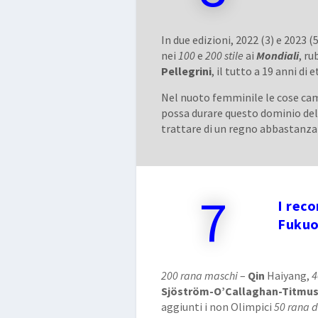
In due edizioni, 2022 (3) e 2023 (5
nei
100
e
200 stile
ai
Mondiali
, ru
Pellegrini
, il tutto a 19 anni di e
Nel nuoto femminile le cose ca
possa durare questo dominio del
trattare di un regno abbastanza
7
I reco
Fuku
200 rana maschi
–
Qin
Haiyang,
4
Sjöström-O’Callaghan-Titmu
aggiunti i non Olimpici
50 rana 