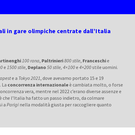
ali in gare olimpiche centrate dall’Italia
rtinenghi
100 rana
,
Paltrinieri
800 stile
,
Franceschi
e
00
e
1500
stile
,
Deplano
50 stile,
4×100
e
4×200
stile uomini.
apest
e a
Tokyo
2021
, dove avevamo portato 15 e 19
. La
concorrenza internazionale
è cambiata molto, o forse
a concorrenza vera, mentre nel 2022 c’erano diverse assenze e
o è che l’Italia ha fatto un passo indietro, da colmare
i a
Parigi
nella modalità giusta per raccogliere quanto