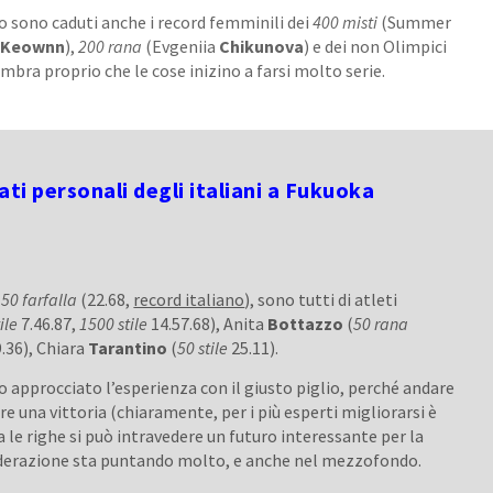
 sono caduti anche i record femminili dei
400 misti
(Summer
cKeownn
),
200 rana
(Evgeniia
Chikunova
) e dei non Olimpici
embra proprio che le cose inizino a farsi molto serie.
ati personali degli italiani a Fukuoka
i
50 farfalla
(22.68,
record italiano
), sono tutti di atleti
ile
7.46.87,
1500 stile
14.57.68), Anita
Bottazzo
(
50 rana
.36), Chiara
Tarantino
(
50 stile
25.11).
o approcciato l’esperienza con il giusto piglio, perché andare
e una vittoria (chiaramente, per i più esperti migliorarsi è
le righe si può intravedere un futuro interessante per la
Federazione sta puntando molto, e anche nel mezzofondo.