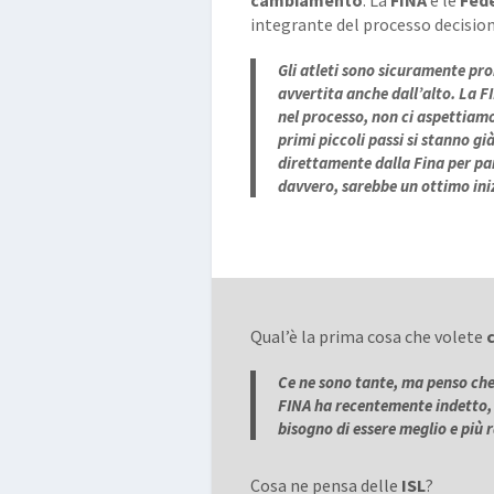
cambiamento
. La
FINA
e le
Fed
integrante del processo decisio
Gli atleti sono sicuramente pr
avvertita anche dall’alto. La F
nel processo, non ci aspettiamo
primi piccoli passi si stanno g
direttamente dalla Fina per par
davvero, sarebbe un ottimo ini
Qual’è la prima cosa che volete
Ce ne sono tante, ma penso che
FINA ha recentemente indetto, n
bisogno di essere meglio e più 
Cosa ne pensa delle
ISL
?