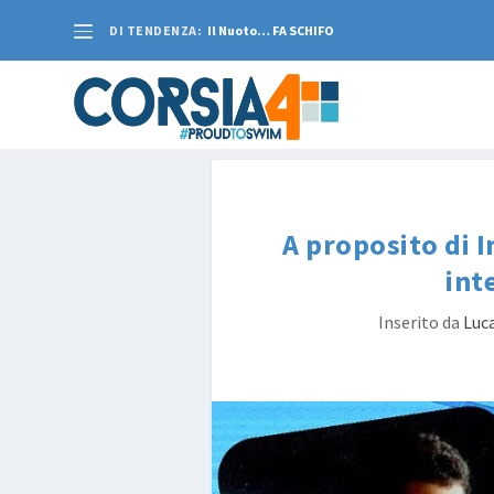
DI TENDENZA:
Il Nuoto… FA SCHIFO
A proposito di 
int
Inserito da
Luca