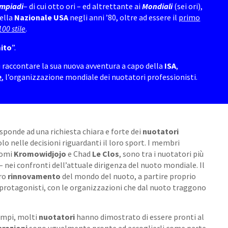
impiadi
– di cui otto ori – ed altrettante ai
Mondiali
(sei ori),
della
Nazionale USA
negli anni ’80, oltre ad essere il
primo
100 stile
.
ito
”.
 raccontare la sua nuova avventura a capo della
ISA
,
e
, l’organizzazione mondiale dei nuotatori professionisti.
sponde ad una richiesta chiara e forte dei
nuotatori
tolo nelle decisioni riguardanti il loro sport. I membri
nomi
Kromowidjojo
e Chad
Le Clos
, sono tra i nuotatori più
– nei confronti dell’attuale dirigenza del nuoto mondiale. Il
ero
rinnovamento
del mondo del nuoto, a partire proprio
eri protagonisti, con le organizzazioni che dal nuoto traggono
tempi, molti
nuotatori
hanno dimostrato di essere pronti al