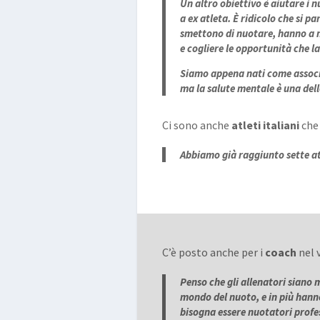
Un altro obiettivo è aiutare i 
a ex atleta. È ridicolo che si 
smettono di nuotare, hanno a m
e cogliere le opportunità che la
Siamo appena nati come associ
ma la salute mentale è una dell
Ci sono anche
atleti italiani
che 
Abbiamo già raggiunto sette at
C’è posto anche per i
coach
nel 
Penso che gli allenatori siano 
mondo del nuoto, e in più hanno 
bisogna essere nuotatori profe