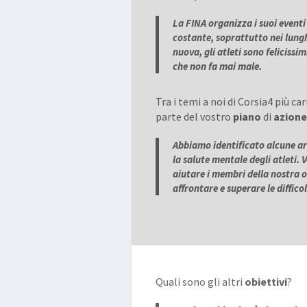
La FINA organizza i suoi even
costante, soprattutto nei lungh
nuova, gli atleti sono felicissi
che non fa mai male.
Tra i temi a noi di Corsia4 più ca
parte del vostro
piano
di
azion
Abbiamo identificato alcune are
la salute mentale degli atleti. 
aiutare i membri della nostra o
affrontare e superare le diffico
Quali sono gli altri
obiettivi
?