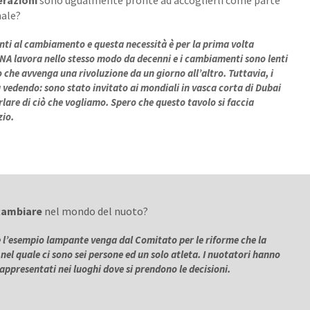
erazioni
sono ugualmente pronte ad accoglierli come parte
nale?
onti al cambiamento e questa necessità è per la prima volta
INA lavora nello stesso modo da decenni e i cambiamenti sono lenti
 che avvenga una rivoluzione da un giorno all’altro. Tuttavia, i
ià vedendo: sono stato invitato ai mondiali in vasca corta di Dubai
lare di ciò che vogliamo. Spero che questo tavolo si faccia
zio.
cambiare
nel mondo del nuoto?
 l’esempio lampante venga dal Comitato per le riforme che la
el quale ci sono sei persone ed un solo atleta. I nuotatori hanno
rappresentati nei luoghi dove si prendono le decisioni.