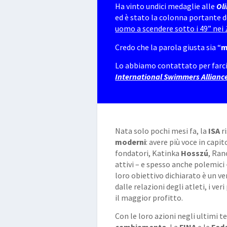
Ha vinto undici medaglie alle
Ol
ed è stato la colonna portante 
uomo a scendere sotto i 49” nei
Credo che la parola giusta sia “
m
Lo abbiamo contattato per farci
International Swimmers Allianc
Nata solo pochi mesi fa, la
ISA
ri
moderni
: avere più voce in capi
fondatori, Katinka
Hosszú
, Ra
attivi – e spesso anche polemici 
loro obiettivo dichiarato è un v
dalle relazioni degli atleti, i v
il maggior profitto.
Con le loro azioni negli ultimi 