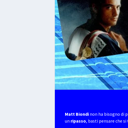
Matt Biondi
non ha bisogno di p
un
ripasso
, basti pensare che si 