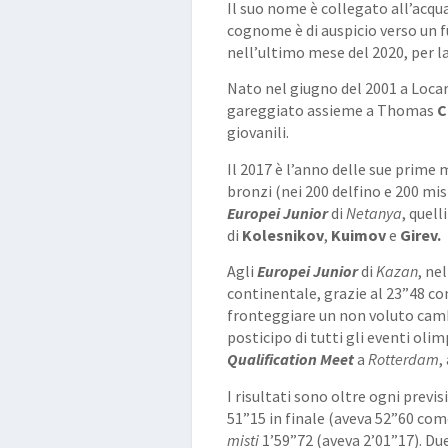
Il suo nome è collegato all’acqua (
cognome è di auspicio verso un f
nell’ultimo mese del 2020, per la
Nato nel giugno del 2001 a Loca
gareggiato assieme a Thomas
C
giovanili.
Il 2017 è l’anno delle sue prime
bronzi (nei 200 delfino e 200 mis
Europei
Junior
di
Netanya
, quell
di
Kolesnikov
,
Kuimov
e
Girev.
Agli
Europei Junior
di
Kazan
, ne
continentale, grazie al 23”48 con
fronteggiare un non voluto cambi
posticipo di tutti gli eventi olim
Qualification Meet
a
Rotterdam
,
I risultati sono oltre ogni previs
51”15 in finale (aveva 52”60 com
misti
1’59”72 (aveva 2’01”17). Du