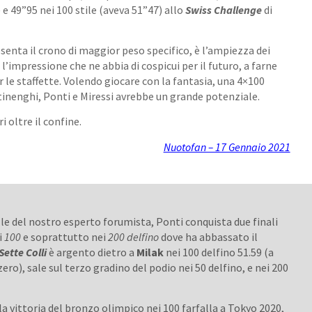
 e 49”95 nei 100 stile (aveva 51”47) allo
Swiss Challenge
di
esenta il crono di maggior peso specifico, è l’ampiezza dei
 l’impressione che ne abbia di cospicui per il futuro, a farne
r le staffette. Volendo giocare con la fantasia, una 4×100
nenghi, Ponti e Miressi avrebbe un grande potenziale.
 oltre il confine.
Nuotofan – 17 Gennaio 2021
lle del nostro esperto forumista, Ponti conquista due finali
i
100
e soprattutto nei
200 delfino
dove ha abbassato il
Sette
Colli
è argento dietro a
Milak
nei 100 delfino 51.59 (a
ero), sale sul terzo gradino del podio nei 50 delfino, e nei 200
 la vittoria del bronzo olimpico nei 100 farfalla a Tokyo 2020,