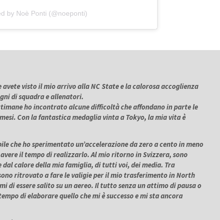
ed by Noè Ponti (@noeponti)
avete visto il mio arrivo alla NC State e la calorosa accoglienza
gni di squadra e allenatori.
timane ho incontrato alcune difficoltà che affondano in parte le
li mesi. Con la fantastica medaglia vinta a Tokyo, la mia vita è
ile che ho sperimentato un’accelerazione da zero a cento in meno
ere il tempo di realizzarlo. Al mio ritorno in Svizzera, sono
dal calore della mia famiglia, di tutti voi, dei media.
Tra
sono ritrovato a fare le valigie per il mio trasferimento in North
i di essere salito su un aereo. Il tutto senza un attimo di pausa o
 tempo di elaborare quello che mi è successo e mi sta ancora