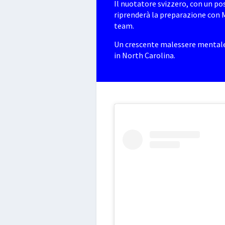
Il nuotatore svizzero, con un pos
riprenderà la preparazione con
team.
Un crescente malessere mentale a
in North Carolina.