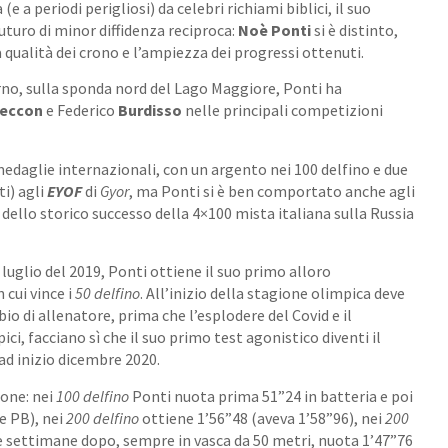
e a periodi perigliosi) da celebri richiami biblici, il suo
uturo di minor diffidenza reciproca:
Noè Ponti
si è distinto,
 qualità dei crono e l’ampiezza dei progressi ottenuti.
rno, sulla sponda nord del Lago Maggiore, Ponti ha
eccon
e Federico
Burdisso
nelle principali competizioni
 medaglie internazionali, con un argento nei 100 delfino e due
ti) agli
EYOF
di
Gyor
, ma Ponti si è ben comportato anche agli
i dello storico successo della 4×100 mista italiana sulla Russia
l luglio del 2019, Ponti ottiene il suo primo alloro
 cui vince i
50 delfino
. All’inizio della stagione olimpica deve
o di allenatore, prima che l’esplodere del Covid e il
pici, facciano sì che il suo primo test agonistico diventi il
 ad inizio dicembre 2020.
ione: nei
100 delfino
Ponti nuota prima 51”24 in batteria e poi
e PB), nei
200 delfino
ottiene 1’56”48 (aveva 1’58”96), nei
200
e settimane dopo, sempre in vasca da 50 metri, nuota 1’47”76