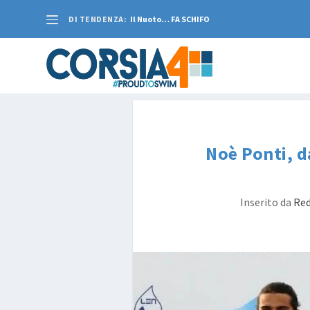
DI TENDENZA:
Il Nuoto… FA SCHIFO
Noè Ponti, d
Inserito da
Red