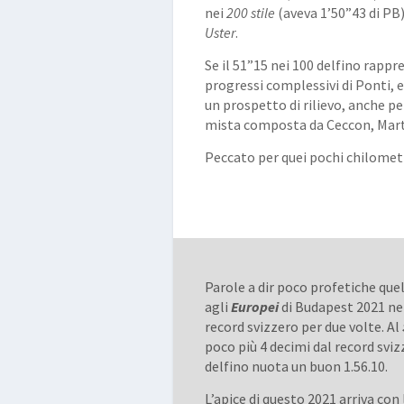
nei
200 stile
(aveva 1’50”43 di PB)
Uster
.
Se il 51”15 nei 100 delfino rappr
progressi complessivi di Ponti, e
un prospetto di rilievo, anche pe
mista composta da Ceccon, Marti
Peccato per quei pochi chilometri
Parole a dir poco profetiche que
agli
Europei
di Budapest 2021 ne
record svizzero per due volte. Al
poco più 4 decimi dal record svizz
delfino nuota un buon 1.56.10.
L’apice di questo 2021 arriva con