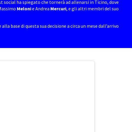
t social ha spiegato che tornerà ad allenarsi in Ticino, dove
 Massimo
Meloni
e Andrea
Mercuri
, e gli altri membri del suo
lla base di questa sua decisione a circa un mese dall’arrivo