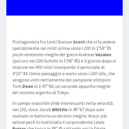
Protagonista fra tanti Duncan
Scott
che si fa vedere
specialmente nei
misti
: prima vince i
200
in 1’59’’35
pochi centesimi meglio del greco Andreas
Vazaios
(poi oro nei
200 farfalla
in 1’58’’45) e il giorno dopo si
impone nei
400 misti
stampando il personale di
4’15’’44. Unico passaggio a vuoto sono i
200 stile
, che
vengono vinti nettamente dal campione olimpico
Tom
Dean
in 1’47’’60, un secondo appunto meglio
del recente argento di Tokyo.
In campo maschile sfide interessanti nella velocità:
nei
100
, vince Jacob
Whittle
in 49’’67 dopo aver
nuotato in batteria un decimo meglio. Ancor più
veloce però in mattinata il sorprendente Lewis
Burras
che tocca in 48’’45 saltando poi la finale.