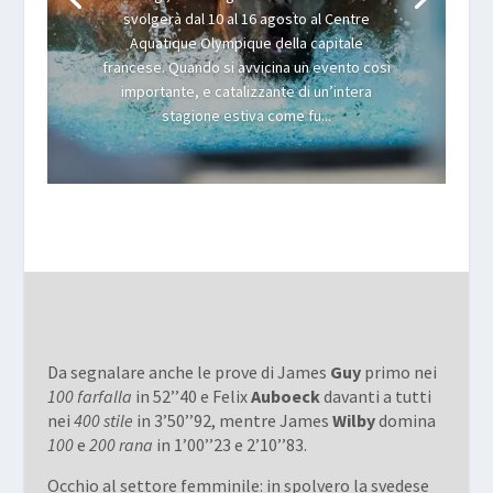
svolgerà dal 10 al 16 agosto al Centre
Aquatique Olympique della capitale
francese. Quando si avvicina un evento così
importante, e catalizzante di un’intera
stagione estiva come fu...
​Da segnalare anche le prove di James
Guy
primo nei
100 farfalla
in 52’’40 e Felix
Auboeck
davanti a tutti
nei
400 stile
in 3’50’’92, mentre James
Wilby
domina
100
e
200 rana
in 1’00’’23 e 2’10’’83.
Occhio al settore femminile: in spolvero la svedese