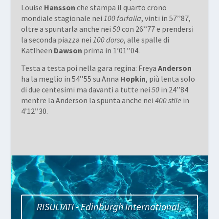
Louise
Hansson
che stampa il quarto crono
mondiale stagionale nei
100 farfalla
, vinti in 57’’87,
oltre a spuntarla anche nei
50
con 26’’77 e prendersi
la seconda piazza nei
100 dorso
, alle spalle di
Katlheen
Dawson
prima in 1’01’’04.
Testa a testa poi nella gara regina: Freya
Anderson
ha la meglio in 54’’55 su Anna
Hopkin
, più lenta solo
di due centesimi ma davanti a tutte nei
50
in 24’’84
mentre la Anderson la spunta anche nei
400 stile
in
4’12’’30.
RISULTATI - Edinburgh International,