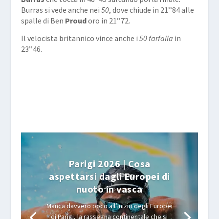
Burras si vede anche nei
50
, dove chiude in 21’’84 alle
spalle di Ben
Proud
oro in 21’’72.
Il velocista britannico vince anche i
50 farfalla
in
23’’46.
Parigi 2026 | Cosa
aspettarsi dagli Europei di
nuoto in vasca
Manca davvero poco all’inizio degli Europei
di Parigi, la rassegna continentale che si