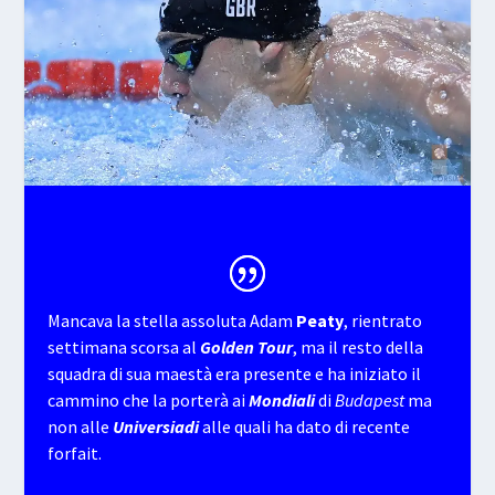
​Mancava la stella assoluta Adam
Peaty
, rientrato
settimana scorsa al
Golden Tour
, ma il resto della
squadra di sua maestà era presente e ha iniziato il
cammino che la porterà ai
Mondiali
di
Budapest
ma
non alle
Universiadi
alle quali ha dato di recente
forfait.