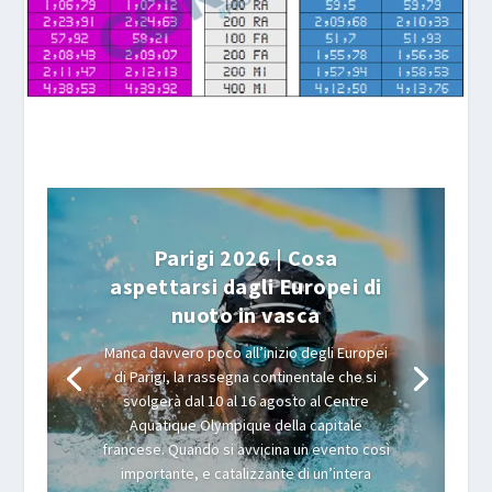
Parigi 2026 | Cosa
aspettarsi dagli Europei di
nuoto in vasca
Manca davvero poco all’inizio degli Europei
di Parigi, la rassegna continentale che si
svolgerà dal 10 al 16 agosto al Centre
Aquatique Olympique della capitale
francese. Quando si avvicina un evento così
importante, e catalizzante di un’intera