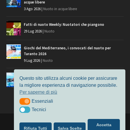
acque libere
3 Ago 2026
|
Nuoto in acque libere
Fatti di nuoto Weekly: Nuotatori che piangono
29 Lug 2026
|
Nuoto
Giochi del Mediterraneo, i convocati del nuoto per
Taranto 2026
9 Lug 2026
|
Nuoto
Europei di Nuoto Parigi 2026: fra veterani e giovani, chi
Questo sito utilizza alcuni cookie per assicurare
manca?
la migliore esperienza di navigazione possibile.
7 Lug 2026
|
Nuoto
Per saperne di più
Essenziali
Essenziali
Tecnici
Tecnici
Progettato da
Elegant Themes
| Alimentato da
WordPress
Accetta
Rifiuta Tutti
Salva Scelte
Nuoto
MasterS
Podcast
Il Nuoto in Cifre
Chi siamo