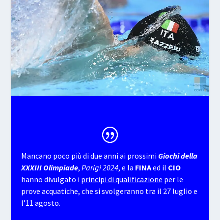
Mancano poco più di due anni ai prossimi
Giochi della
XXXIII Olimpiade
,
Parigi 2024
, e la
FINA
ed il
CIO
hanno divulgato i
principi di qualificazione
per le
prove acquatiche, che si svolgeranno tra il 27 luglio e
l’11 agosto.