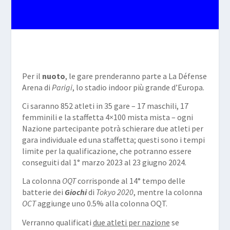
Per il
nuoto
, le gare prenderanno parte a La Défense
Arena di
Parigi
, lo stadio indoor più grande d’Europa.
Ci saranno 852 atleti in 35 gare – 17 maschili, 17
femminili e la staffetta 4×100 mista mista – ogni
Nazione partecipante potrà schierare due atleti per
gara individuale ed una staffetta; questi sono i tempi
limite per la qualificazione, che potranno essere
conseguiti dal 1° marzo 2023 al 23 giugno 2024.
La colonna
OQT
corrisponde al 14° tempo delle
batterie dei
Giochi
di
Tokyo 2020
, mentre la colonna
OCT
aggiunge uno 0.5% alla colonna OQT.
Verranno qualificati
due atleti per nazione
se