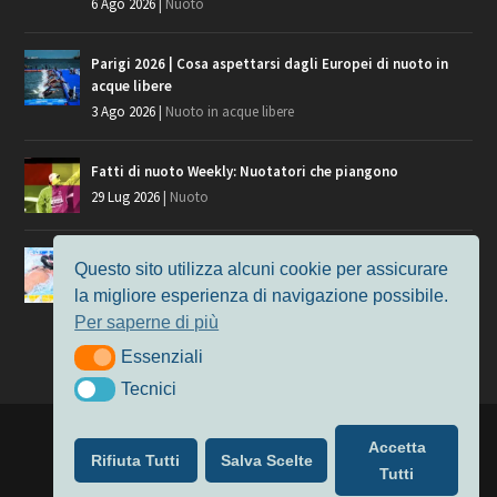
6 Ago 2026
|
Nuoto
Parigi 2026 | Cosa aspettarsi dagli Europei di nuoto in
acque libere
3 Ago 2026
|
Nuoto in acque libere
Fatti di nuoto Weekly: Nuotatori che piangono
29 Lug 2026
|
Nuoto
Giochi del Mediterraneo, i convocati del nuoto per
Questo sito utilizza alcuni cookie per assicurare
Taranto 2026
la migliore esperienza di navigazione possibile.
9 Lug 2026
|
Nuoto
Per saperne di più
Essenziali
Essenziali
Tecnici
Tecnici
Progettato da
Elegant Themes
| Alimentato da
WordPress
Accetta
Rifiuta Tutti
Salva Scelte
Nuoto
MasterS
Podcast
Il Nuoto in Cifre
Chi siamo
Tutti
Privacy & Cookie Policy