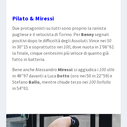
Pilato & Miressi
Due protagonisti su tutti sono proprio la ranista
pugliese e il velocista di Torino. Per
Benny
segnali
positivi dopo le difficoltà degli Assoluti. Vince nei
50
in 30’’15 e soprattutto nei
100
, dove nuota in 1’06’’61
la finale, cinque centesimi più veloce di quanto già
fatto in batteria.
Bene anche Alessandro
Miressi
: si aggiudica i
100 stile
in 48’’97 davanti a Luca
Dotto
(oro nei 50 in 22’’59) e
Stefano
Ballo
, mentre chiude terzo nei
100 farfalla
in 54’’01.