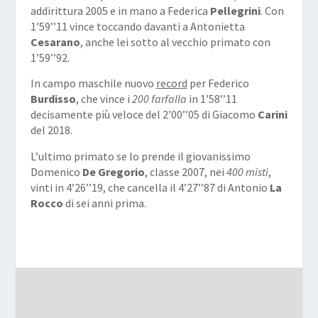
addirittura 2005 e in mano a Federica
Pellegrini
. Con
1’59’’11 vince toccando davanti a Antonietta
Cesarano
, anche lei sotto al vecchio primato con
1’59’’92.
In campo maschile nuovo
record
per Federico
Burdisso
, che vince i
200 farfalla
in 1’58’’11
decisamente più veloce del 2’00’’05 di Giacomo
Carini
del 2018.
L’ultimo primato se lo prende il giovanissimo
Domenico
De Gregorio
, classe 2007, nei
400 misti
,
vinti in 4’26’’19, che cancella il 4’27’’87 di Antonio
La
Rocco
di sei anni prima.