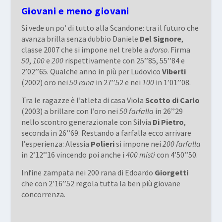
Giovani e meno giovani
Si vede un po’ di tutto alla Scandone: tra il futuro che
avanza brilla senza dubbio Daniele
Del Signore
,
classe 2007 che si impone nel treble a
dorso
. Firma
50
,
100
e
200
rispettivamente con 25’’85, 55’’84 e
2’02’’65. Qualche anno in più per Ludovico
Viberti
(2002) oro nei
50 rana
in 27’’52 e nei
100
in 1’01’’08.
Tra le ragazze è l’atleta di casa Viola
Scotto di Carlo
(2003) a brillare con l’oro nei
50 farfalla
in 26’’29
nello scontro generazionale con Silvia
Di Pietro
,
seconda in 26’’69. Restando a farfalla ecco arrivare
l’esperienza: Alessia
Polieri
si impone nei
200 farfalla
in 2’12’’16 vincendo poi anche i
400 misti
con 4’50’’50.
Infine zampata nei 200 rana di Edoardo
Giorgetti
che con 2’16’’52 regola tutta la ben più giovane
concorrenza.