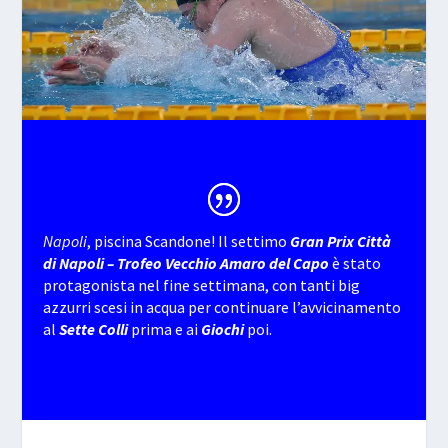
Napoli
, piscina Scandone! Il settimo
Gran Prix Città
di Napoli – Trofeo Vecchio Amaro del Capo
è stato
protagonista nel fine settimana, con tanti big
azzurri scesi in acqua per continuare l’avvicinamento
al
Sette Colli
prima e ai
Giochi
poi.