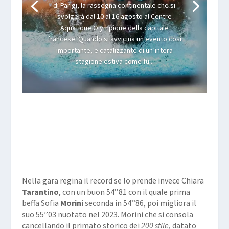
di Parigi, la rassegna continentale che si
svolgerà dal 10 al 16 agosto al Centre
Aquatique Olympique della capitale
francese. Quando si avvicina un evento così
importante, e catalizzante di un’intera
stagione estiva come fu...
Nella gara regina il record se lo prende invece Chiara
Tarantino
, con un buon 54’’81 con il quale prima
beffa Sofia
Morini
seconda in 54’’86, poi migliora il
suo 55’’03 nuotato nel 2023. Morini che si consola
cancellando il primato storico dei
200 stile
, datato