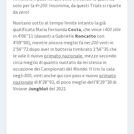
solo per la
4×200
. Insomma, da questi Trials si riparte
da zero!
Nuotano sotto al tempo limite intanto la già
qualificata Maria Fernanda
Costa
, che vince i
400 stile
in 4’06’’11 (davanti a Gabrielle
Roncatto
con
4’09’’00), mentre ancora meglio fa nei
200
vinti in
1’56’’72 dopo aver in batteria timbrato 1’56’’35 che
le vale il nuovo
primato nazionale
, mezzo secondo
circa meglio di quanto nuotato da lei stessa in
occasione dei Campionati del Mondo. Il tris lo cala
negli
800
, vinti anche qui con pass e nuovo
primato
nazionale
di 8’28’’92, di poco meglio dell’8’29’’30 di
Viviane
Jungblut
del 2021.