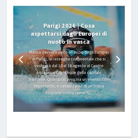
Parigi 2026 | Cosa
aspettarsi dagli Europei di
nuoto in vasca
Manca davvero poco all’inizio degli Europei
di Parigi, la rassegna continentale che si
svolgerà dal 10 al 16 agosto al Centre
Aquatique Olympique della capitale
francese. Quando si avvicina un evento così
importante, e catalizzante di un’intera
stagione estiva come fu...