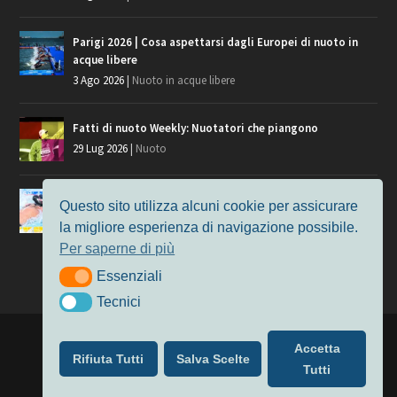
Parigi 2026 | Cosa aspettarsi dagli Europei di nuoto in
acque libere
3 Ago 2026
|
Nuoto in acque libere
Fatti di nuoto Weekly: Nuotatori che piangono
29 Lug 2026
|
Nuoto
Giochi del Mediterraneo, i convocati del nuoto per
Questo sito utilizza alcuni cookie per assicurare
Taranto 2026
la migliore esperienza di navigazione possibile.
9 Lug 2026
|
Nuoto
Per saperne di più
Essenziali
Essenziali
Tecnici
Tecnici
Progettato da
Elegant Themes
| Alimentato da
WordPress
Accetta
Rifiuta Tutti
Salva Scelte
Nuoto
MasterS
Podcast
Il Nuoto in Cifre
Chi siamo
Tutti
Privacy & Cookie Policy