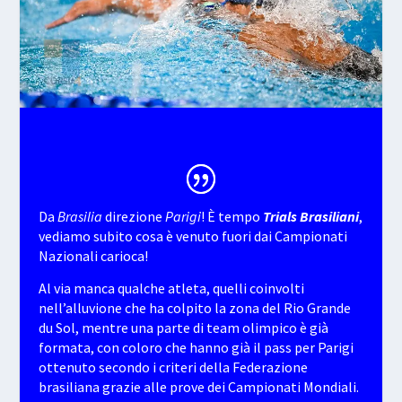
Da
Brasilia
direzione
Parigi
! È tempo
Trials Brasiliani
,
vediamo subito cosa è venuto fuori dai Campionati
Nazionali carioca!
Al via manca qualche atleta, quelli coinvolti
nell’alluvione che ha colpito la zona del Rio Grande
du Sol, mentre una parte di team olimpico è già
formata, con coloro che hanno già il pass per Parigi
ottenuto secondo i criteri della Federazione
brasiliana grazie alle prove dei Campionati Mondiali.