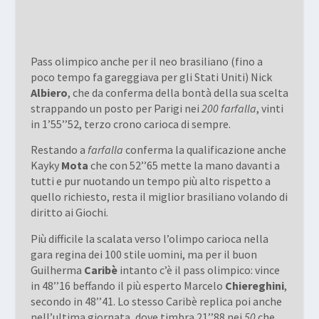
Pass olimpico anche per il neo brasiliano (fino a
poco tempo fa gareggiava per gli Stati Uniti) Nick
Albiero
, che da conferma della bontà della sua scelta
strappando un posto per Parigi nei
200 farfalla
, vinti
in 1’55’’52, terzo crono carioca di sempre.
Restando a
farfalla
conferma la qualificazione anche
Kayky
Mota
che con 52’’65 mette la mano davanti a
tutti e pur nuotando un tempo più alto rispetto a
quello richiesto, resta il miglior brasiliano volando di
diritto ai Giochi.
Più difficile la scalata verso l’olimpo carioca nella
gara regina dei 100 stile uomini, ma per il buon
Guilherma
Caribè
intanto c’è il pass olimpico: vince
in 48’’16 beffando il più esperto Marcelo
Chiereghini
,
secondo in 48’’41. Lo stesso Caribè replica poi anche
nell’ultima giornata, dove timbra 21’’88 nei
50
che