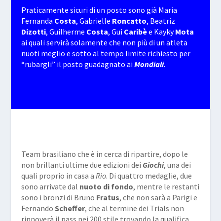
Praticamente sicuri di un posto sono già Maria
Fernanda
Costa
, Gabrielle
Roncatto
, Beatriz
Dizotti
, Guilherme
Costa
, Gui
Caribè
e Kayky
Mota
ai quali servirà solamente che non più di un atleta
nuoti meglio e sotto al tempo limite richiesto per
“rubargli” il posto guadagnato ai
Mondiali
.
Team brasiliano che è in cerca di ripartire, dopo le
non brillanti ultime due edizioni dei
Giochi
, una dei
quali proprio in casa a
Rio
. Di quattro medaglie, due
sono arrivate dal
nuoto di fondo
, mentre le restanti
sono i bronzi di Bruno
Fratus
, che non sarà a Parigi e
Fernando
Scheffer
, che al termine dei Trials non
rinnoverà il pass nei 200 stile trovando la qualifica