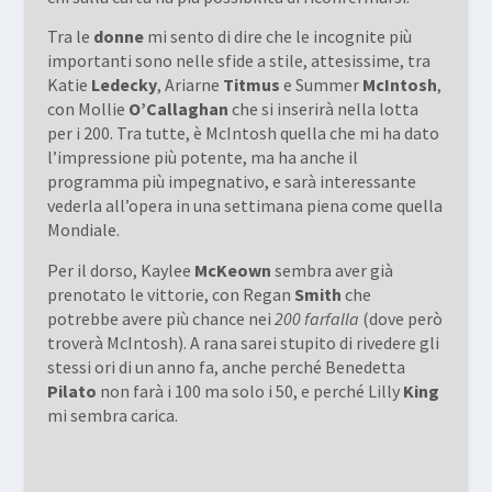
Tra le
donne
mi sento di dire che le incognite più
importanti sono nelle sfide a stile, attesissime, tra
Katie
Ledecky
, Ariarne
Titmus
e Summer
McIntosh
,
con Mollie
O’Callaghan
che si inserirà nella lotta
per i 200. Tra tutte, è McIntosh quella che mi ha dato
l’impressione più potente, ma ha anche il
programma più impegnativo, e sarà interessante
vederla all’opera in una settimana piena come quella
Mondiale.
Per il dorso, Kaylee
McKeown
sembra aver già
prenotato le vittorie, con Regan
Smith
che
potrebbe avere più chance nei
200 farfalla
(dove però
troverà McIntosh). A rana sarei stupito di rivedere gli
stessi ori di un anno fa, anche perché Benedetta
Pilato
non farà i 100 ma solo i 50, e perché Lilly
King
mi sembra carica.