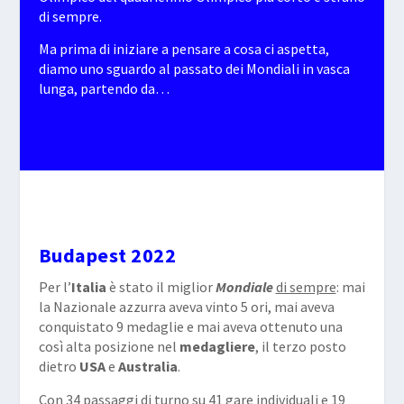
di sempre.
Ma prima di iniziare a pensare a cosa ci aspetta,
diamo uno sguardo al passato dei Mondiali in vasca
lunga, partendo da…
Budapest 2022
Per l’
Italia
è stato il miglior
Mondiale
di sempre
: mai
la Nazionale azzurra aveva vinto 5 ori, mai aveva
conquistato 9 medaglie e mai aveva ottenuto una
così alta posizione nel
medagliere
, il terzo posto
dietro
USA
e
Australia
.
Con 34 passaggi di turno su 41 gare individuali e 19