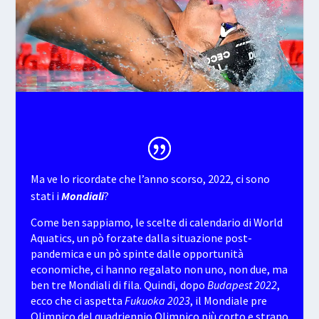
Ma ve lo ricordate che l’anno scorso, 2022, ci sono
stati i
Mondiali
?
Come ben sappiamo, le scelte di calendario di World
Aquatics, un pò forzate dalla situazione post-
pandemica e un pò spinte dalle opportunità
economiche, ci hanno regalato non uno, non due, ma
ben tre Mondiali di fila. Quindi, dopo
Budapest 2022
,
ecco che ci aspetta
Fukuoka 2023
, il Mondiale pre
Olimpico del quadriennio Olimpico più corto e strano