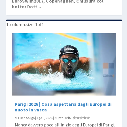
EuroSwim2017, Copenaghen, Chiusura col
botto: Dott...
EuroSwim2017, Scozzoli spaventa ancora
EuroSwim2017, Paltrinieri, Bianchi e Sabbioni
Budapest 2017: il ruggito di Peaty e la zampata
Budapest 2017, Detti di bronzo. Ledecky e Sun
Poker della Kapás tra una mista che ride e l’...
Peaty, staf...
d...
di...
sul ...
Parigi 2026 | Cosa aspettarsi dagli Europei di
nuoto in vasca
di
Luca Soligo
|
Ago 6, 2026
|
Nuoto
|
0
|
Manca davvero poco all’inizio degli Europei di Parigi,