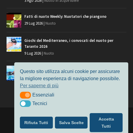
3 Ago 2026
|
Nuoto in acque libere
Fatti di nuoto Weekly: Nuotatori che piangono
29 Lug 2026
|
Nuoto
Giochi del Mediterraneo, i convocati del nuoto per
Taranto 2026
9 Lug 2026
|
Nuoto
Europei di Nuoto Parigi 2026: fra veterani e giovani, chi
Questo sito utilizza alcuni cookie per assicurare
manca?
la migliore esperienza di navigazione possibile.
7 Lug 2026
|
Nuoto
Per saperne di più
Essenziali
Essenziali
Tecnici
Tecnici
Progettato da
Elegant Themes
| Alimentato da
WordPress
Accetta
Rifiuta Tutti
Salva Scelte
Nuoto
MasterS
Podcast
Il Nuoto in Cifre
Chi siamo
Tutti
Privacy & Cookie Policy