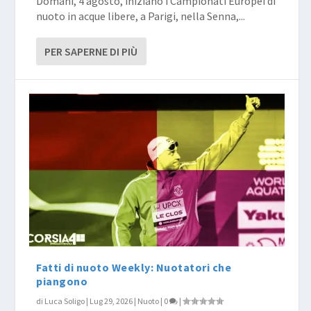
Domani, 4 agosto, iniziano i Campionati Europei di
nuoto in acque libere, a Parigi, nella Senna,...
PER SAPERNE DI PIÙ
Fatti di nuoto Weekly: Nuotatori che
piangono
di
Luca Soligo
|
Lug 29, 2026
|
Nuoto
|
0
|