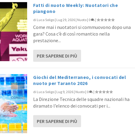
Fatti di nuoto Weekly: Nuotatori che
piangono
di
Luca Soligo
|
Lug 29, 2026
|
Nuoto
|
0
|
 Le Clos, Carraro e Bian...
à di Milano: Fabio Scozzo...
umeri da record e nuove c...
aetani da record, non del...
i all’8° Trofeo C...
Come mai i nuotatori si commuovono dopo una
to
oto
uoto
|
|
|
|
0
|
0
0
|
|
|
gara? Cosa c’è di così romantico nella
prestazione...
PER SAPERNE DI PIÙ
Giochi del Mediterraneo, i convocati del
nuoto per Taranto 2026
di
Luca Soligo
|
Lug 9, 2026
|
Nuoto
|
0
|
La Direzione Tecnica delle squadre nazionali ha
diramato l’elenco dei convocati per i...
PER SAPERNE DI PIÙ