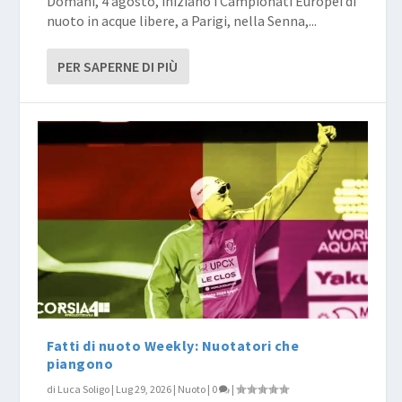
Domani, 4 agosto, iniziano i Campionati Europei di
nuoto in acque libere, a Parigi, nella Senna,...
PER SAPERNE DI PIÙ
Fatti di nuoto Weekly: Nuotatori che
piangono
di
Luca Soligo
|
Lug 29, 2026
|
Nuoto
|
0
|