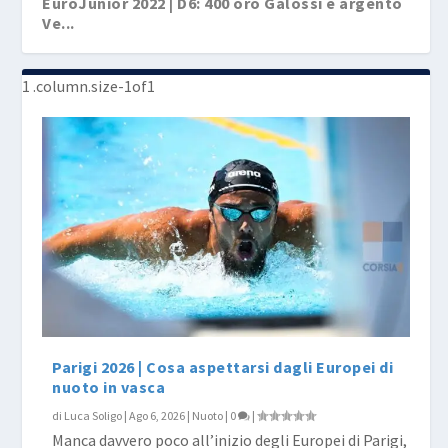
EuroJunior 2022 | D6: 400 oro Galossi e argento
Ve...
EuroJunior 2022 | D5: super Italia d’oro con...
EuroJunior 2022 | D4: Niente medaglie per l’...
EuroJunior 2022 | D3: tre podi per l’Italia,...
EuroJunior 2022 | D2: Argento per Vetrano e
EuroJunior 2022 | D1: Italia subito oro nella
Galoss...
4...
Parigi 2026 | Cosa aspettarsi dagli Europei di
nuoto in vasca
di
Luca Soligo
|
Ago 6, 2026
|
Nuoto
|
0
|
Manca davvero poco all’inizio degli Europei di Parigi,