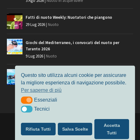
3 Ago 2026
|
Nuoto in acque libere
Fatti di nuoto Weekly: Nuotatori che piangono
29 Lug 2026
|
Nuoto
Giochi del Mediterraneo, i convocati del nuoto per
Taranto 2026
9 Lug 2026
|
Nuoto
Europei di Nuoto Parigi 2026: fra veterani e giovani, chi
Questo sito utilizza alcuni cookie per assicurare
manca?
la migliore esperienza di navigazione possibile.
7 Lug 2026
|
Nuoto
Per saperne di più
Essenziali
Essenziali
Tecnici
Tecnici
Progettato da
Elegant Themes
| Alimentato da
WordPress
Accetta
Rifiuta Tutti
Salva Scelte
Nuoto
MasterS
Podcast
Il Nuoto in Cifre
Chi siamo
Tutti
Privacy & Cookie Policy