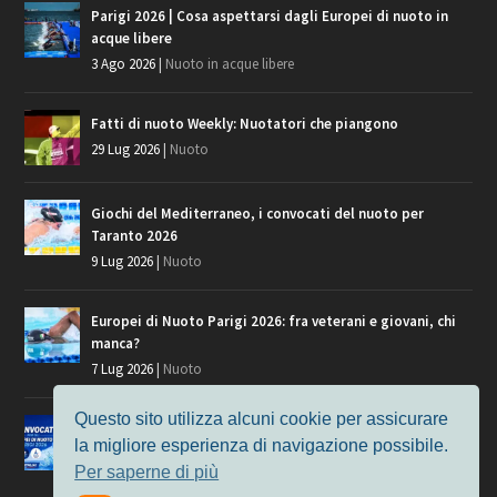
Parigi 2026 | Cosa aspettarsi dagli Europei di nuoto in
acque libere
3 Ago 2026
|
Nuoto in acque libere
Fatti di nuoto Weekly: Nuotatori che piangono
29 Lug 2026
|
Nuoto
Giochi del Mediterraneo, i convocati del nuoto per
Taranto 2026
9 Lug 2026
|
Nuoto
Europei di Nuoto Parigi 2026: fra veterani e giovani, chi
manca?
7 Lug 2026
|
Nuoto
Questo sito utilizza alcuni cookie per assicurare
Europei di Nuoto, i convocati per Parigi 2026
la migliore esperienza di navigazione possibile.
3 Lug 2026
|
Nuoto
Per saperne di più