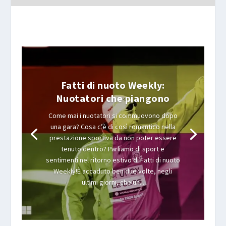
Fatti di nuoto Weekly:
Nuotatori che piangono
Come mai i nuotatori si commuovono dopo
una gara? Cosa c’è di così romantico nella
prestazione sportiva da non poter essere
tenuto dentro? Parliamo di sport e
sentimenti nel ritorno estivo di Fatti di nuoto
Weekly!È accaduto ben due volte, negli
ultimi giorni, che un...