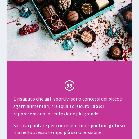
È risaputo che agli sportivi sono concessi dei piccoli
sgarri alimentari, fra i quali di sicuro i
dolci
rappresentano la tentazione piu grande.
Su cosa puntare per concederci uno spuntino
goloso
ma nello stesso tempo più sano possibile?