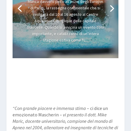
Manca davvero poco all’inizio degli Europei
di Parigi, la rassegna continentale che si
svolgerà dal 10 al 16 agosto al Centre
Aquatique Olympique della capitale
francese. Quando si avvicina un evento così
importante, e catalizzante di un’intera
stagione estiva come fu...
“Con grande piacere e immensa stima
– ci dice un
emozionato Mascherin –
vi presento il dott. Mike
Maric, docente universitario, campione del mondo di
Apnea nel 2004, allenatore ed insegnante di tecniche di