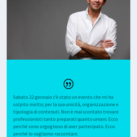
Sabato 22 gennaio c’è stato un evento che mi ha
colpito molto; per la sua unicità, organizzazione e
tipologia di contenuti. Non è mai scontato trovare
professionisti tanto preparati quanto umani. Ecco
perché sono orgoglioso di aver partecipato. Ecco
perché lo vogliamo raccontare.