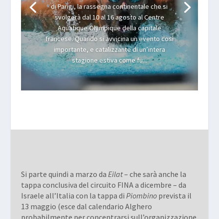
di Parigi, la rassegna continentale che si
svolgerà dal 10 al 16 agosto al Centre
Aquatique Olympique della capitale
francese. Quando si avvicina un evento così
importante, e catalizzante di un’intera
stagione estiva come fu...
Si parte quindi a marzo da
Eilat
– che sarà anche la
tappa conclusiva del circuito FINA a dicembre – da
Israele all’Italia con la tappa di
Piombino
prevista il
13 maggio (esce dal calendario Alghero
probabilmente per concentrarsi sull’organizzazione