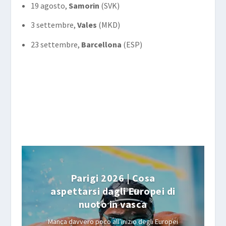
19 agosto,
Samorin
(SVK)
3 settembre,
Vales
(MKD)
23 settembre,
Barcellona
(ESP)
Parigi 2026 | Cosa
aspettarsi dagli Europei di
nuoto in vasca
Manca davvero poco all’inizio degli Europei