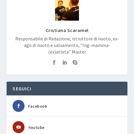
PRECEDENTE
PROSSIMO
Appalti e spalti… Rio
Rio 2016: anche i
work in progress
Pokémon alle olimpiadi
CIRCA L'AUTORE
Cristiana Scaramel
Responsabile di Redazione, istruttore di nuoto, ex-
ago di nuoto e salvamento, “Ing-mamma-
(ex)atleta” Master