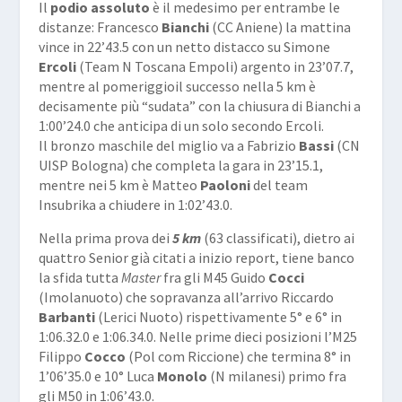
Il
podio assoluto
è il medesimo per entrambe le
distanze: Francesco
Bianchi
(CC Aniene) la mattina
vince in 22’43.5 con un netto distacco su Simone
Ercoli
(Team N Toscana Empoli) argento in 23’07.7,
mentre al pomeriggioil successo nella 5 km è
decisamente più “sudata” con la chiusura di Bianchi a
1:00’24.0 che anticipa di un solo secondo Ercoli.
Il bronzo maschile del miglio va a Fabrizio
Bassi
(CN
UISP Bologna) che completa la gara in 23’15.1,
mentre nei 5 km è Matteo
Paoloni
del team
Insubrika a chiudere in 1:02’43.0.
Nella prima prova dei
5 km
(63 classificati), dietro ai
quattro Senior già citati a inizio report, tiene banco
la sfida tutta
Master
fra gli M45 Guido
Cocci
(Imolanuoto) che sopravanza all’arrivo Riccardo
Barbanti
(Lerici Nuoto) rispettivamente 5° e 6° in
1:06.32.0 e 1:06.34.0. Nelle prime dieci posizioni l’M25
Filippo
Cocco
(Pol com Riccione) che termina 8° in
1’06’35.0 e 10° Luca
Monolo
(N milanesi) primo fra
gli M50 in 1:06’43.0.