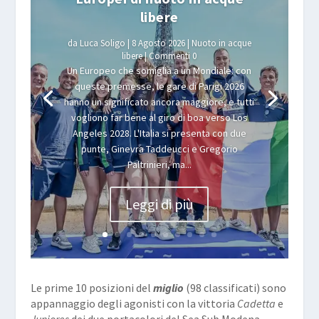
libere
da
Luca Soligo
|
8 Agosto 2026
|
Nuoto in acque
libere
| Commenti 0
Un Europeo che somiglia a un Mondiale: con
queste premesse, le gare di Parigi 2026
hanno un significato ancora maggiore, e tutti
vogliono far bene al giro di boa verso Los
Angeles 2028. L'Italia si presenta con due
punte, Ginevra Taddeucci e Gregorio
Paltrinieri, ma...
Leggi di più
Le prime 10 posizioni del
miglio
(98 classificati) sono
appannaggio degli agonisti con la vittoria
Cadetta
e