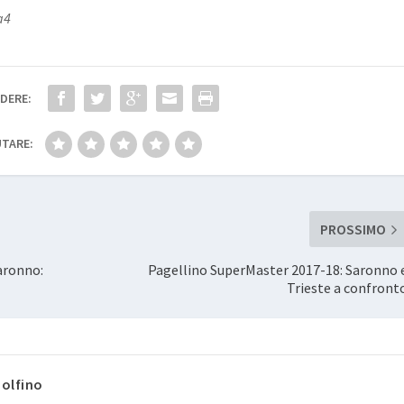
a4
DERE:
TARE:
PROSSIMO
Saronno:
Pagellino SuperMaster 2017-18: Saronno 
Trieste a confront
Molfino