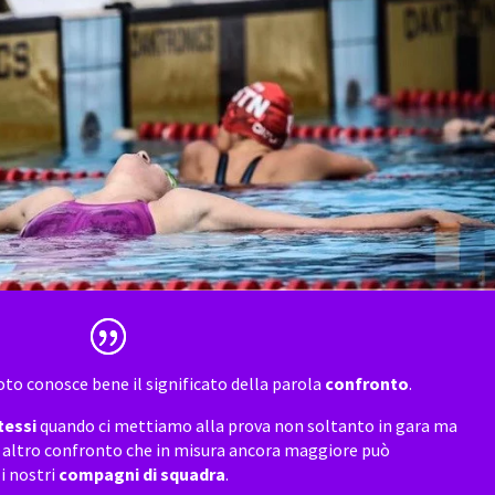
uoto conosce bene il significato della parola
confronto
.
tessi
quando ci mettiamo alla prova non soltanto in gara ma
 altro confronto che in misura ancora maggiore può
 i nostri
compagni di squadra
.