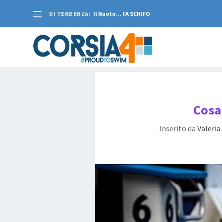
DI TENDENZA:
Il Nuoto… FA SCHIFO
Cosa
Inserito da
Valeria