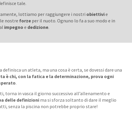
efinisce tale.
uramente, lottiamo per raggiungere i nostri
obiettivi
e
 le nostre
forze
per il nuoto. Ognuno lo fa a suo modo e in
ual
impegno
e
dedizione
.
 definisca un atleta, ma una cosa è certa, se dovessi dare una
ta è chi, con la fatica e la determinazione, prova ogni
 sperato
.
i, torna in vasca il giorno successivo all’allenamento e
a delle definizioni
ma si sforza soltanto di dare il meglio
 fatti, senza la piscina non potrebbe proprio stare!