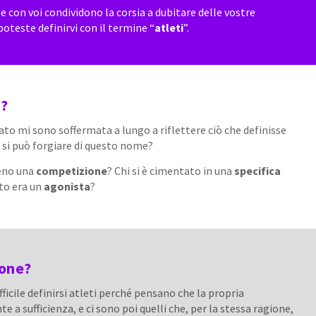
he con voi condividono la corsia a dubitare delle vostre
poteste definirvi con il termine “
atleti
”.
i?
ato mi sono soffermata a lungo a riflettere ciò che definisse
he si può forgiare di questo nome?
meno una
competizione
? Chi si è cimentato in una
specifica
ato era un
agonista
?
ione?
ficile definirsi atleti perché pensano che la propria
e a sufficienza, e ci sono poi quelli che, per la stessa ragione,