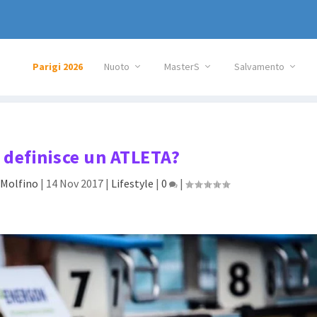
Parigi 2026
Nuoto
MasterS
Salvamento
 definisce un ATLETA?
 Molfino
|
14 Nov 2017
|
Lifestyle
|
0
|