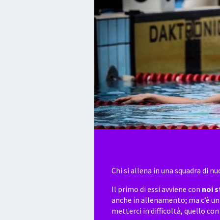
Chi si allena in una squadra di n
Il primo di essi avviene con
noi s
anche in allenamento; ma c’è un
metterci in difficoltà, quello con