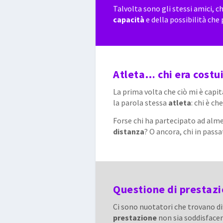
Talvolta sono gli stessi amici, c
capacità
e della possibilità che 
Atleta… chi era costu
La prima volta che ciò mi è capit
la parola stessa
atleta
: chi è c
Forse chi ha partecipato ad al
distanza
? O ancora, chi in pass
Questione di prestaz
Ci sono nuotatori che trovano dif
prestazione
non sia soddisfacent