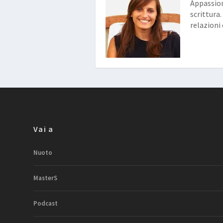
Appassion
scrittura
relazioni
Vai a
Nuoto
MasterS
Podcast