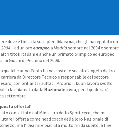
ere dove è finita la sua splendida
rana
, che gli ha regalato un
e 2004
– ed un oro
europeo
a
Madrid
sempre nel 2004 e sempre
i altri titoli italiani e anche un primato olimpico ed europeo
ia, ai Giochi di Pechino del 2008.
 da qualche anno Paolo ha nascosto le sue ali d’angelo dietro
 carriera da Direttore Tecnico e responsabile del settore
esaro, con brillanti risultati. Proprio il buon lavoro svolto
valsa la chiamata dalla
Nazionale ceca
, per il quale sarà
 da settembre.
questa offerta?
to contattato dal Ministero dello Sport ceco, che mi
lutare l’offerta come head coach della loro Nazionale di
cherzo, ma l’idea mi è piaciuta molto fin da subito, a fine