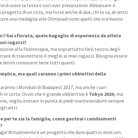
erà usare la testa e non aver presunzione. Abbassare il
n progetto di un ciclo, ma forse anche di due, chi lo sa, di certo
incere una medaglia alle Olimpiadi sono quelli che ora hanno
i l’hai sfiorata, quale bagaglio di esperienza da atleta
tuoi ragazzi?
azione alla fisioterapia, ma soprattutto farò tesoro degli
rcare di trasmettere il meglio ai miei ragazzi. Bisogna essere
 e dovrò conoscere bene tutti quanti.
mplice, ma quali saranno i primi obbiettivi della
aranno i Mondiali di Budapest 2017, ma anche i vari
in corta. Ovvio che il grande obbiettivo è
Tokyo 2020
, ma
ione, voglio entrare in punta di piedi mantenendomi sempre
gli altri.
 per te sia la famiglia, come gestirai i cambiamenti
o?
aga! Attualmente è un progetto che dura quattro anni con