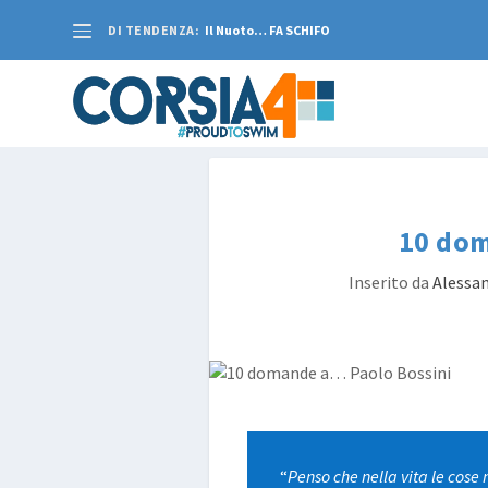
DI TENDENZA:
Il Nuoto… FA SCHIFO
10 dom
Inserito da
Alessan
“
Penso che nella vita le cos