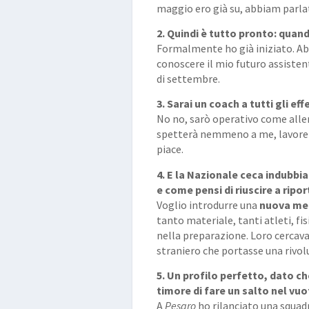
maggio ero già su, abbiam parla
2. Quindi è tutto pronto: quand
Formalmente ho già iniziato. Ab
conoscere il mio futuro assiste
di settembre.
3. Sarai un coach a tutti gli ef
No no, sarò operativo come alle
spetterà nemmeno a me, lavorerò
piace.
4. E la Nazionale ceca indubb
e come pensi di riuscire a ripo
Voglio introdurre una
nuova me
tanto materiale, tanti atleti, f
nella preparazione. Loro cercav
straniero che portasse una rivolu
5. Un profilo perfetto, dato c
timore di fare un salto nel vu
A
Pesaro
ho rilanciato una squadr