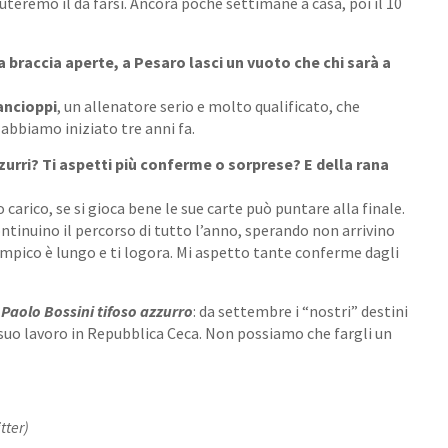
aluteremo il da farsi. Ancora poche settimane a casa, poi il 10
a braccia aperte, a Pesaro lasci un vuoto che chi sarà a
ncioppi
, un allenatore serio e molto qualificato, che
abbiamo iniziato tre anni fa.
zzurri? Ti aspetti più conferme o sorprese? E della rana
 carico, se si gioca bene le sue carte può puntare alla finale.
ontinuino il percorso di tutto l’anno, sperando non arrivino
mpico è lungo e ti logora. Mi aspetto tante conferme dagli
n
Paolo Bossini tifoso azzurro
: da settembre i “nostri” destini
l suo lavoro in Repubblica Ceca. Non possiamo che fargli un
tter)