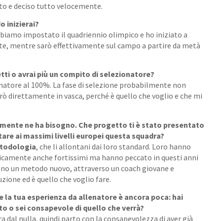
to e deciso tutto velocemente.
o inizierai?
biamo impostato il quadriennio olimpico e ho iniziato a
nte, mentre sarò effettivamente sul campo a partire da metà
fetti o avrai più un compito di selezionatore?
natore al 100%. La fase di selezione probabilmente non
 direttamente in vasca, perché è quello che voglio e che mi
iamente ne ha bisogno. Che progetto ti è stato presentato
rtare ai massimi livelli europei questa squadra?
todologia
, che li allontani dai loro standard. Loro hanno
isicamente anche fortissimi ma hanno peccato in questi anni
ano un metodo nuovo, attraverso un coach giovane e
zione ed è quello che voglio fare.
he la tua esperienza da allenatore è ancora poca: hai
oto o sei consapevole di quello che verrà?
a dal nulla, quindi parto con la consapevolezza di aver già