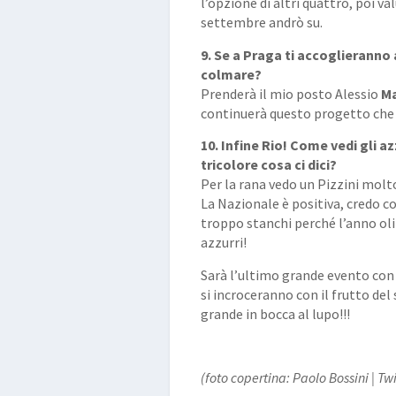
l’opzione di altri quattro, poi v
settembre andrò su.
9. Se a Praga ti accoglieranno 
colmare?
Prenderà il mio posto Alessio
Ma
continuerà questo progetto che 
10. Infine Rio! Come vedi gli a
tricolore cosa ci dici?
Per la rana vedo un Pizzini molto
La Nazionale è positiva, credo c
troppo stanchi perché l’anno oli
azzurri!
Sarà l’ultimo grande evento co
si incroceranno con il frutto de
grande in bocca al lupo!!!
(foto copertina: Paolo Bossini | Twi