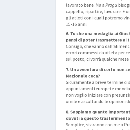
lavorato bene. Ma a
Praga
bisogn
cappello, ripartire, lavorare. E u
gli atleti con i quali potremo v
15-16 anni.
6. Tu che una medaglia ai Gioch
pensi di poter trasmettere ai 
Consigli, che vanno dall’aliment
errori commessi da atleta per ce
sul posto, ci vorrà qualche mese
7. Un avventura di certo non se
Nazionale ceca?
Sicuramente a breve termine ci s
appuntamenti europei e mondiali 
non voglio iniziare con presunz
umile e ascoltando le opinioni de
8. Sappiamo quanto importante
dovuti a questo trasferiment
Semplice, staranno con me a Pr