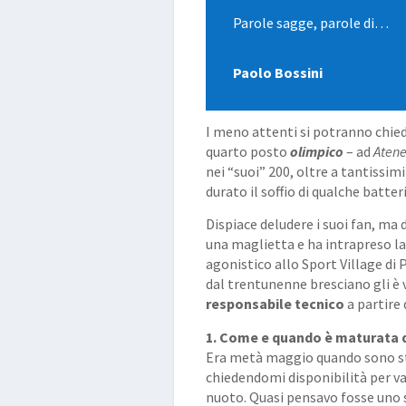
Parole sagge, parole di…
Paolo Bossini
I meno attenti si potranno chied
quarto posto
olimpico
– ad
Aten
nei “suoi” 200, oltre a tantissim
durato il soffio di qualche batter
Dispiace deludere i suoi fan, ma
una maglietta e ha intrapreso la
agonistico allo Sport Village di P
dal trentunenne bresciano gli è 
responsabile tecnico
a partire
1. Come e quando è maturata 
Era metà maggio quando sono sta
chiedendomi disponibilità per va
nuoto. Quasi pensavo fosse uno s