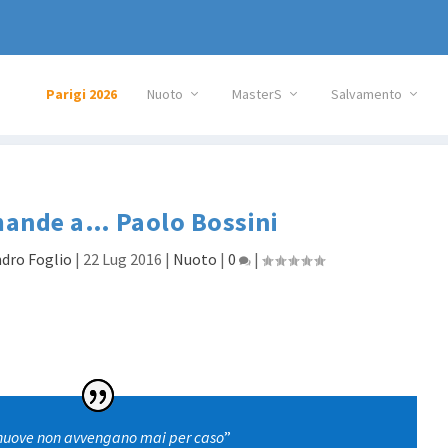
Parigi 2026
Nuoto
MasterS
Salvamento
ande a… Paolo Bossini
dro Foglio
|
22 Lug 2016
|
Nuoto
|
0
|
e nuove non avvengano mai per caso
”