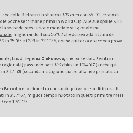
c
, che dalla Bielorussia sbanca i
100 rana
con 55’’91, crono di
sole poche settimane prima in World Cup. Alle sue spalle Kiril
nde la seconda prestazione mondiale stagionale ma
ionale
, migliorando il suo 56’’02 che durava addirittura da
50
in 25’’65 e i
200
in 2’01’’85, anche qui terza e seconda prova
nile, tris di Evgenia
Chikunova
, che parte dai
50
vinti in
 stagionale) passando per i
100
chiusi in 1’04’’07 (anche qui
i in 2’17’’89 (seconda in stagione dietro alla neo primatista
lya
Borodin
e lo dimostra nuotando più veloce addirittura di
inti in 3’57’’67, miglior tempo nuotato in questi primi tre mesi
ti
con 1’52’’75.