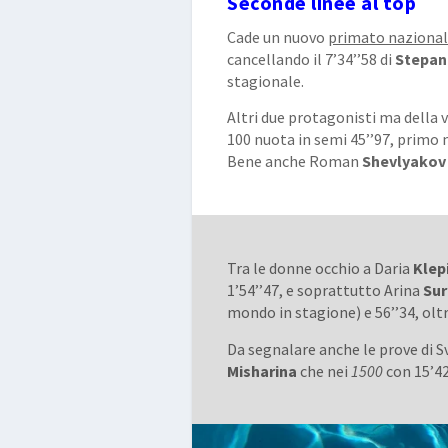
Seconde linee al top
Cade un nuovo
primato naziona
cancellando il 7’34’’58 di
Stepan
stagionale.
Altri due protagonisti ma della v
100 nuota in semi 45’’97, primo
Bene anche Roman
Shevlyakov
Tra le donne occhio a Daria
Klep
1’54’’47, e soprattutto Arina
Su
mondo in stagione) e 56’’34, oltr
Da segnalare anche le prove di 
Misharina
che nei
1500
con 15’42