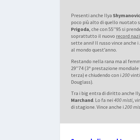
Presenti anche Ilya
Shymanovi
poco più alto di quello nuotato 
Prigoda
, che con 55’’95 si pre
soprattutto il nuovo
record naz
sette anni! Il russo vince anche i
al mondo quest’anno.
Restando nella rana ma al femmi
29’’74 (3ª prestazione mondiale
terza) e chiudendo con i
200
vint
Douglass).
Tra i big entra di diritto anche I
Marchand
. Lo fa nei
400 misti
, v
di stagione. Vince anche i
200 mis