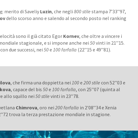
le
: merito di Saveliy
Luzin
, che negli
800 stile
stampa 7’33’’97,
ov
dello scorso anno e salendo al secondo posto nel ranking
elocità sono il già citato Egor
Kornev
, che oltre a vincere i
 mondiale stagionale, e si impone anche nei
50
vinti in 21’’15.
con due successi, nei
50
e
100 farfalla
(22’’15 e 49’’81).
ilova
, che firma una doppietta nei
100
e
200 stile
con 52’’03 e
rkova
, capace del bis
50
e
100
farfalla
, con 25’’07 (quinta al
e allo squillo nei
50 stile
vinti in 23’’78.
Svetlana
Chimrova
, oro nei
200 farfalla
in 2’08’’34 e Xenia
’’72 trova la terza prestazione mondiale in stagione.