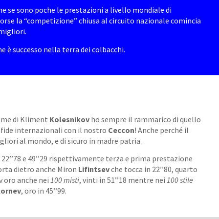
che se sono poche le prestazioni a livello mondiale di
forse la “competizione” chiusa al circuito nazionale comincia
igliori.
e è successo nella terra dei colbacchi.
nome di Kliment
Kolesnikov
ho sempre il rammarico di quello
fide internazionali con il nostro
Ceccon
! Anche perché il
gliori al mondo, e di sicuro in madre patria.
in 22’’78 e 49’’29 rispettivamente terza e prima prestazione
porta dietro anche Miron
Lifintsev
che tocca in 22’’80, quarto
v oro anche nei
100 misti
, vinti in 51’’18 mentre nei
100 stile
Kornev
, oro in 45’’99.