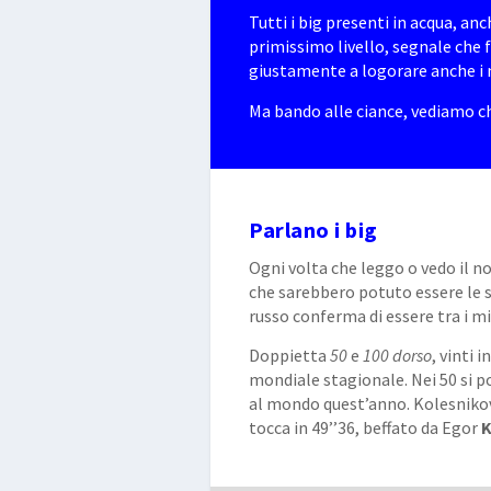
Tutti i big presenti in acqua, an
primissimo livello, segnale che 
giustamente a logorare anche i m
Ma bando alle ciance, vediamo ch
Parlano i big
Ogni volta che leggo o vedo il 
che sarebbero potuto essere le s
russo conferma di essere tra i mi
Doppietta
50
e
100
dorso
, vinti 
mondiale stagionale. Nei 50 si 
al mondo quest’anno. Kolesniko
tocca in 49’’36, beffato da Egor