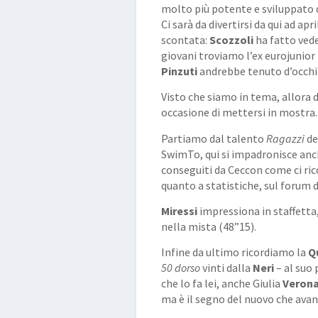
molto più potente e sviluppato di
Ci sarà da divertirsi da qui ad ap
scontata:
Scozzoli
ha fatto vede
giovani troviamo l’ex eurojunior
Pinzuti
andrebbe tenuto d’occhi
Visto che siamo in tema, allora 
occasione di mettersi in mostra.
Partiamo dal talento
Ragazzi
de
SwimTo, qui si impadronisce anc
conseguiti da Ceccon come ci ric
quanto a statistiche, sul forum d
Miressi
impressiona in staffetta
nella mista (48”15).
Infine da ultimo ricordiamo la
Q
50 dorso
vinti dalla
Neri
– al suo 
che lo fa lei, anche Giulia
Veron
ma è il segno del nuovo che avan