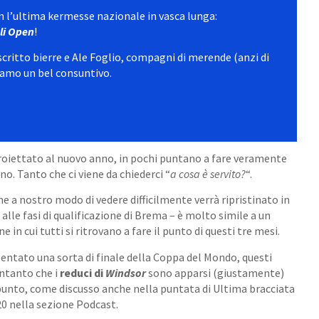
n l’ultima kermesse nazionale in vasca lunga:
li Open
!
oscritto bierre e Ale Foglio, compagni di merende (anzi di
iamo un bel consuntivo.
à proiettato al nuovo anno, in pochi puntano a fare veramente
o. Tanto che ci viene da chiederci “
a cosa è servito?
“.
e a nostro modo di vedere difficilmente verrà ripristinato in
alle fasi di qualificazione di Brema – è molto simile a un
in cui tutti si ritrovano a fare il punto di questi tre mesi.
entato una sorta di finale della Coppa del Mondo, questi
Intanto che i
reduci di
Windsor
sono apparsi (giustamente)
unto, come discusso anche nella puntata di Ultima bracciata
20 nella sezione Podcast.