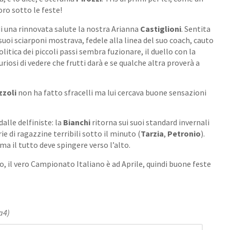
voro sotto le feste!
i una rinnovata salute la nostra Arianna
Castiglioni
. Sentita
suoi sciarponi mostrava, fedele alla linea del suo coach, cauto
litica dei piccoli passi sembra fuzionare, il duello con la
riosi di vedere che frutti darà e se qualche altra proverà a
zzoli
non ha fatto sfracelli ma lui cercava buone sensazioni
alle delfiniste: la
Bianchi
ritorna sui suoi standard invernali
ie di ragazzine terribili sotto il minuto (
Tarzia
,
Petronio
).
a il tutto deve spingere verso l’alto.
o, il vero Campionato Italiano è ad Aprile, quindi buone feste
ia4)