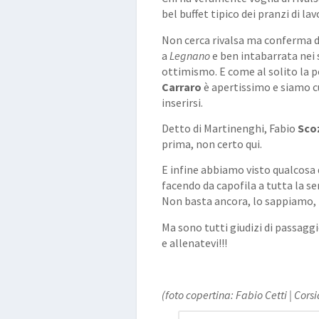
bel buffet tipico dei pranzi di la
Non cerca rivalsa ma conferma d
a
Legnano
e ben intabarrata nei 
ottimismo. E come al solito la po
Carraro
è apertissimo e siamo cu
inserirsi.
Detto di Martinenghi, Fabio
Sco
prima, non certo qui.
E infine abbiamo visto qualcosa d
facendo da capofila a tutta la ser
Non basta ancora, lo sappiamo, m
Ma sono tutti giudizi di passaggi
e allenatevi!!!
(foto copertina: Fabio Cetti | Cors