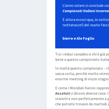
L’anno solare si conclude co
Campionati Italiani Inverna
E allora eccoci qua, io sott
nottatacce!) del nuoto facc
bierre e Ale Foglio
Tra i reduci canadesi e chi è gi
bene a questo campionato italian
In realtà questo campionato – ch
vasca corta, perchè molto vicino 
enorme meeting di inizio stagione 
E come i Mondiali hanno rappres
Assoluti
ci dicono diverse cose. 
stanchi e non perfettamente a p
che potrete trovare da martedi 