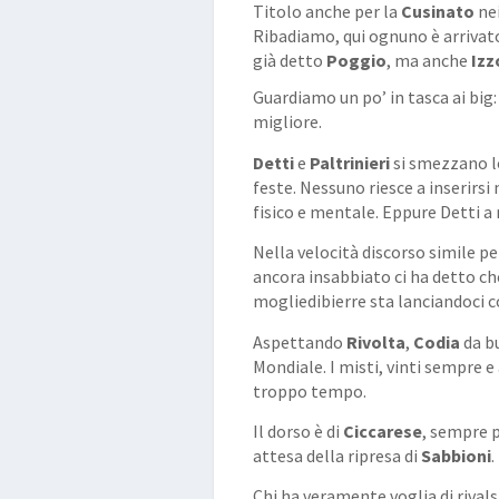
Titolo anche per la
Cusinato
ne
Ribadiamo, qui ognuno è arrivat
già detto
Poggio
, ma anche
Izz
Guardiamo un po’ in tasca ai bi
migliore.
Detti
e
Paltrinieri
si smezzano lo
feste. Nessuno riesce a inserirsi
fisico e mentale. Eppure Detti a 
Nella velocità discorso simile p
ancora insabbiato ci ha detto ch
mogliedibierre sta lanciandoci co
Aspettando
Rivolta
,
Codia
da b
Mondiale. I misti, vinti sempre 
troppo tempo.
Il dorso è di
Ciccarese
, sempre p
attesa della ripresa di
Sabbioni
Chi ha veramente voglia di rivalsa