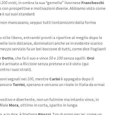
i
200 misti
, in ombra la sua “gemella” livornese
Francheschi
.
o con prospettive e motivazioni diverse. Abbiamo visto come
o
è sui suoi standard.
g: non mancavano, seppur tutti lontanissimi dalla forma
 stile libero, entrambi pronti a ripartire al meglio dopo le
 nelle loro distanze, dominatori anche se in evidente scarico
mezzo servizio fa un bel boccone di tutti, come dice Fogliani!
er
Dotto
, che fa il suo e vince
50 e 100
senza squilli.
Orsi
e è arrivato a
Riccione
senza pretese e si è visto (qui
ntro i suoi strali).
uoni segnali nei
100
, mentre
Carini
è appagato dopo il
e ancora
Turrini
, sperano e cercano un rivale in Italia da ormai
ositivo e divertente, non un fulmine ma intanto vince, in
. Male
Mora
, ottimo in corta, sparito in lunga.
, e lo dice, è Stefania
Pirozzi
. Tris di primi per lei, come un