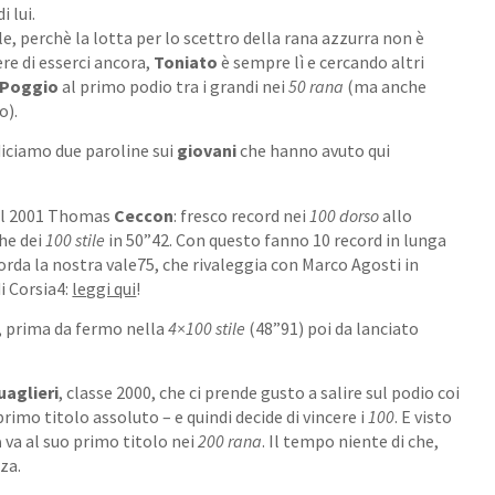
 lui.
rile, perchè la lotta per lo scettro della rana azzurra non è
re di esserci ancora,
Toniato
è sempre lì e cercando altri
Poggio
al primo podio tra i grandi nei
50 rana
(ma anche
o).
diciamo due paroline sui
giovani
che hanno avuto qui
l 2001 Thomas
Ceccon
: fresco record nei
100 dorso
allo
he dei
100 stile
in 50”42. Con questo fanno 10 record in lunga
orda la nostra vale75, che rivaleggia con Marco Agosti in
i Corsia4:
leggi qui
!
, prima da fermo nella
4×100 stile
(48”91) poi da lanciato
uaglieri
, classe 2000, che ci prende gusto a salire sul podio coi
primo titolo assoluto – e quindi decide di vincere i
100
. E visto
a
va al suo primo titolo nei
200 rana
. Il tempo niente di che,
za.