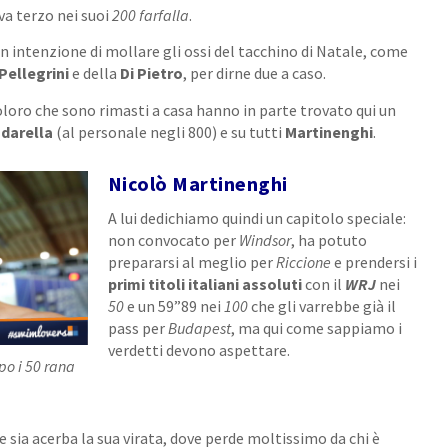
va terzo nei suoi
200 farfalla
.
un intenzione di mollare gli ossi del tacchino di Natale, come
Pellegrini
e della
Di Pietro
, per dirne due a caso.
coloro che sono rimasti a casa hanno in parte trovato qui un
darella
(al personale negli 800) e su tutti
Martinenghi
.
Nicolò Martinenghi
A lui dedichiamo quindi un capitolo speciale:
non convocato per
Windsor
, ha potuto
prepararsi al meglio per
Riccione
e prendersi i
primi titoli italiani assoluti
con il
WRJ
nei
50
e un 59”89 nei
100
che gli varrebbe già il
pass per
Budapest
, ma qui come sappiamo i
verdetti devono aspettare.
po i 50 rana
 sia acerba la sua virata, dove perde moltissimo da chi è