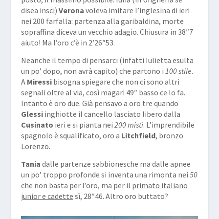
disea insci)
Verona
voleva imitare l’inglesina di ieri
nei 200 farfalla: partenza alla garibaldina, morte
sopraffina diceva un vecchio adagio. Chiusura in 38″7
aiuto! Ma l’oro c’è in 2’26″53.
Neanche il tempo di pensarci (infatti Iulietta esulta
un po’ dopo, non avrà capito) che partono i
100 stile
.
A
Miressi
bisogna spiegare che non ci sono altri
segnali oltre al via, così magari 49″ basso ce lo fa.
Intanto è oro due. Già pensavo a oro tre quando
Glessi
inghiotte il cancello lasciato libero dalla
Cusinato
ieri e si pianta nei
200 misti
. L’imprendibile
spagnolo è squalificato, oro a
Litchfield
, bronzo
Lorenzo.
Tania
dalle partenze sabbionesche ma dalle apnee
un po’ troppo profonde si inventa una rimonta nei
50
che non basta per l’oro, ma per il
primato italiano
junior e cadette
sì, 28″46. Altro oro buttato?