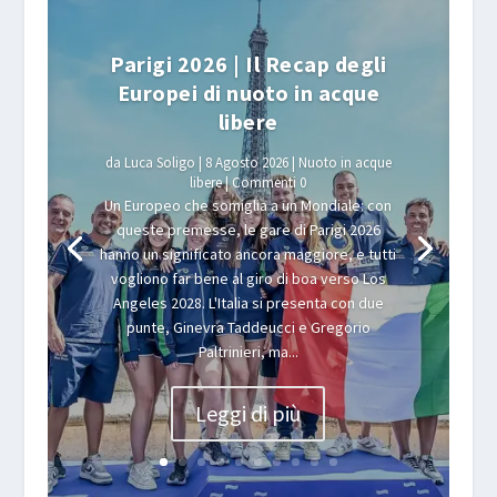
Parigi 2026 | Il Recap degli
Europei di nuoto in acque
libere
da
Luca Soligo
|
8 Agosto 2026
|
Nuoto in acque
libere
| Commenti 0
Un Europeo che somiglia a un Mondiale: con
queste premesse, le gare di Parigi 2026
hanno un significato ancora maggiore, e tutti
vogliono far bene al giro di boa verso Los
Angeles 2028. L'Italia si presenta con due
punte, Ginevra Taddeucci e Gregorio
Paltrinieri, ma...
Leggi di più