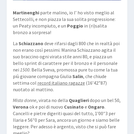
Martinenghi
parte malino, io l’ ho visto meglio al
Settecolli, e non piazza la sua solita progressione:
un Peaty incompiuto, e un
Poggio
in (ri)salita
bronzo a sorpresa!
La
Schiazzano
deve rifarsi dagli 800 che in realtà poi
non erano così pessimi. Manina Schiazzano agita il
suo braccino ogni virata stile anni 80, e piazza un
bello sprint di carattere per il bronzo e il personale
nei
1500
. Bella Sveva, promossa pure tu come la tua
più giovane compagna Giulia
Salin
, che chiude
settima col
record italiano ragazze
(16’42”87)
nuotato al mattino.
Mista donne
, virata no della
Quaglieri
dopo un bel 50,
Verona
ok e poi di nuovo
Cusinato
e
Ongaro
.
Cancelli e pietre digeriti quasi del tutto, 1’00″3 per
Ilaria e 56″0 per Sara, ancora un giorno e siamo belle
leggere. Per adesso è argento, visto che si può fare
meglio?