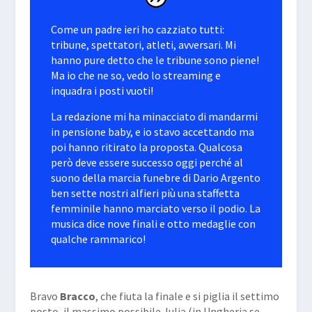
Come un padre ieri ho cazziato tutti:
tribune, spettatori, atleti, avversari. Mi
hanno pure detto che le tribune sono piene!
Ma io che ne so, vedo lo streaming e
inquadra i posti vuoti!
La redazione mi ha minacciato di mandarmi
in pensione baby, e io stavo accettando ma
poi hanno ritirato la proposta. Qualcosa
però deve essere successo oggi perché al
suono della marcia funebre di Dario Argento
ben sette nostri alfieri più una staffetta
femminile hanno marciato verso il podio. La
musica dice nove finali e otto medaglie con
qualche rammarico!
Bravo
Bracco
, che fiuta la finale e si piglia il settimo
posto, il massimo possibile. Iulia (in Ungheria se