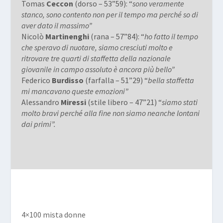
Tomas
Ceccon
(dorso – 53”59): “
sono veramente
stanco, sono contento non per il tempo ma perché so di
aver dato il massimo”
Nicolò
Martinenghi
(rana – 57”84): “
ho fatto il tempo
che speravo di nuotare, siamo cresciuti molto e
ritrovare tre quarti di staffetta della nazionale
giovanile in campo assoluto è ancora più bello”
Federico
Burdisso
(farfalla – 51”29) “
bella staffetta
mi mancavano queste emozioni”
Alessandro
Miressi
(stile libero – 47”21) “
siamo stati
molto bravi perché alla fine non siamo neanche lontani
dai primi”.
4×100 mista donne