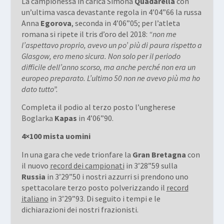
La campionessa in carica Simona
Quadarella
con
un’ultima vasca devastante regola in 4’04”66 la russa
Anna
Egorova
, seconda in 4’06”05; per l’atleta
romana si ripete il tris d’oro del 2018:
“non me
l’aspettavo proprio, avevo un po’ più di paura rispetto a
Glasgow, ero meno sicura. Non solo per il periodo
difficile dell’anno scorso, ma anche perché non era un
europeo preparato. L’ultimo 50 non ne avevo più ma ho
dato tutto”.
Completa il podio al terzo posto l’ungherese
Boglarka
Kapas
in 4’06”90.
4×100 mista uomini
In una gara che vede trionfare la
Gran Bretagna
con
il nuovo
record dei campionati
in 3’28”59 sulla
Russia
in 3’29”50 i nostri azzurri si prendono uno
spettacolare terzo posto polverizzando il
record
italiano
in 3’29”93. Di seguito i tempi e le
dichiarazioni dei nostri frazionisti.