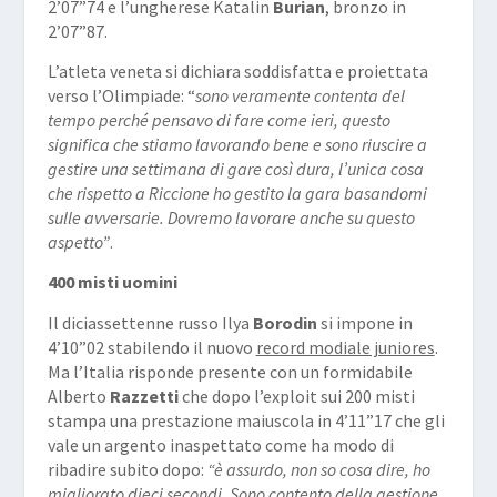
2’07”74 e l’ungherese Katalin
Burian
, bronzo in
2’07”87.
L’atleta veneta si dichiara soddisfatta e proiettata
verso l’Olimpiade: “
sono veramente contenta del
tempo perché pensavo di fare come ieri, questo
significa che stiamo lavorando bene e sono riuscire a
gestire una settimana di gare così dura, l’unica cosa
che rispetto a Riccione ho gestito la gara basandomi
sulle avversarie. Dovremo lavorare anche su questo
aspetto”
.
400 misti uomini
Il diciassettenne russo Ilya
Borodin
si impone in
4’10”02 stabilendo il nuovo
record modiale juniores
.
Ma l’Italia risponde presente con un formidabile
Alberto
Razzetti
che dopo l’exploit sui 200 misti
stampa una prestazione maiuscola in 4’11”17 che gli
vale un argento inaspettato come ha modo di
ribadire subito dopo:
“è assurdo, non so cosa dire, ho
migliorato dieci secondi. Sono contento della gestione