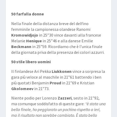
50 farfalla donne
Nella finale della distanza breve del delfino
femminile la campionessa olandese Ranomi
Kromowidjojo
in 25”30 vince davanti alla francese
Melanie
Henique
in 25”46 e alla danese Emilie
Beckmann
in 25”59. Ricordiamo che è l’unica finale
della giornata priva della presenza dei colori azzurri.
50 stile libero uomini
Il finlandese Ari Pekka
Liukkonen
vince a sorpresa la
gara più veloce al maschile in 21”61 battendo i ben
più quotati Benjamin
Proud
in 21”69 e Kristian
Gkolomeev
in 21”73.
Niente podio per Lorenzo
Zazzeri
, sesto in 21”92,
ma comunque soddisfatto di queste gare:
“è stata una
bella finale, ho peggiorato un pochino rispetto a ieri,
ma il risultato non sarebbe cambiato. È stato bello