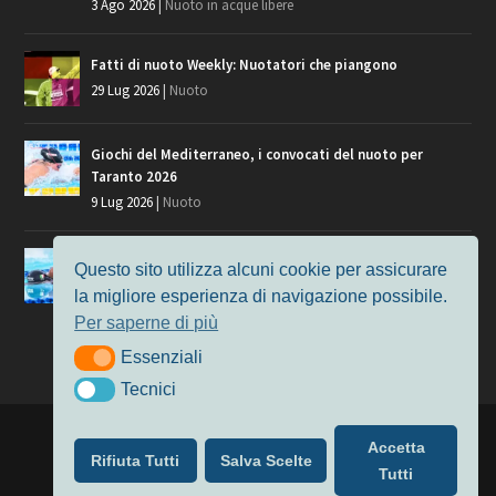
3 Ago 2026
|
Nuoto in acque libere
Fatti di nuoto Weekly: Nuotatori che piangono
29 Lug 2026
|
Nuoto
Giochi del Mediterraneo, i convocati del nuoto per
Taranto 2026
9 Lug 2026
|
Nuoto
Europei di Nuoto Parigi 2026: fra veterani e giovani, chi
Questo sito utilizza alcuni cookie per assicurare
manca?
la migliore esperienza di navigazione possibile.
7 Lug 2026
|
Nuoto
Per saperne di più
Essenziali
Essenziali
Tecnici
Tecnici
Progettato da
Elegant Themes
| Alimentato da
WordPress
Accetta
Rifiuta Tutti
Salva Scelte
Nuoto
MasterS
Podcast
Il Nuoto in Cifre
Chi siamo
Tutti
Privacy & Cookie Policy