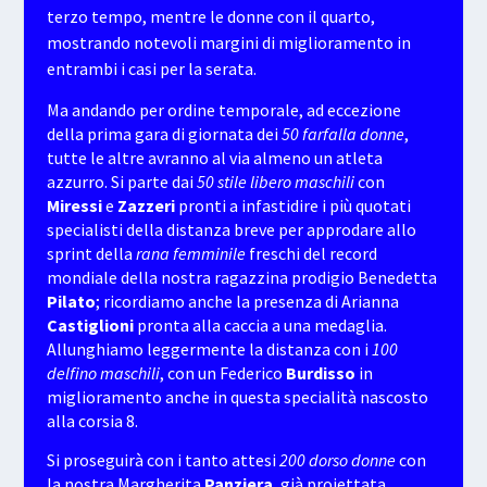
terzo tempo, mentre le donne con il quarto,
mostrando notevoli margini di miglioramento in
entrambi i casi per la serata.
Ma andando per ordine temporale, ad eccezione
della prima gara di giornata dei
50 farfalla donne
,
tutte le altre avranno al via almeno un atleta
azzurro. Si parte dai
50 stile libero maschili
con
Miressi
e
Zazzeri
pronti a infastidire i più quotati
specialisti della distanza breve per approdare allo
sprint della
rana femminile
freschi del record
mondiale della nostra ragazzina prodigio Benedetta
Pilato
; ricordiamo anche la presenza di Arianna
Castiglioni
pronta alla caccia a una medaglia.
Allunghiamo leggermente la distanza con i
100
delfino maschili
, con un Federico
Burdisso
in
miglioramento anche in questa specialità nascosto
alla corsia 8.
Si proseguirà con i tanto attesi
200 dorso donne
con
la nostra Margherita
Panziera
, già proiettata