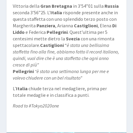
Vittoria della
Gran Bretagna
in 3’54”01 sulla
Russia
seconda 3’56”25. L’
Italia
risponde presente anche in
questa staffetta con uno splendido terzo posto con
Margherita
Panziera
, Arianna
Castiglioni
, Elena
Di
Liddo
e Federica
Pellegrini
. Quest’ultima per 5
centesimi mette dietro la
Svezia
con una rimonta
spettacolare.
Castiglioni
“
è stata una bellissima
staffetta fino alla fine, abbiamo fatto il record italiano,
quindi, vuol dire che è una staffetta che ogni anno
cresce di più”
Pellegrini
“è stata una settimana lunga per me e
volevo chiudere con un bel risultato”
L’
Italia
chiude terza nel medagliere, prima per
totale medaglie e in classifica a punti.
Road to #Tokyo2020one