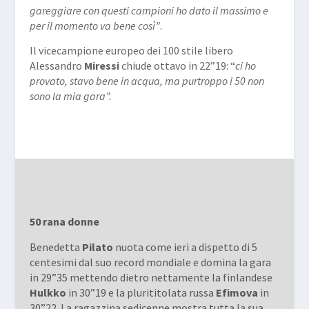
gareggiare con questi campioni ho dato il massimo e
per il momento va bene così”
.
Il vicecampione europeo dei 100 stile libero
Alessandro
Miressi
chiude ottavo in 22”19: “
ci ho
provato, stavo bene in acqua, ma purtroppo i 50 non
sono la mia gara”.
50 rana donne
Benedetta
Pilato
nuota come ieri a dispetto di 5
centesimi dal suo record mondiale e domina la gara
in 29”35 mettendo dietro nettamente la finlandese
Hulkko
in 30”19 e la plurititolata russa
Efimova
in
30”22. La ragazzina sedicenne mostra tutta la sua