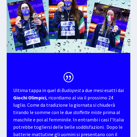
Ultima tappa in quel di
Budapest
a due mesi esatti dai
Giochi Olimpici
, ricordiamo al via il prossimo 24
luglio. Come da tradizione la giornata si chiuderà
tirando le somme con le due
staffette miste
prima al
maschile e poi al femminile. In entrambi i casi l’Italia
potrebbe togliersi delle belle soddisfazioni. Dopo le
batterie mattutine gli uomini si presentano con il