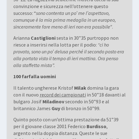
convinzione e sicurezza nell’ottenere questo
successo: “
sono contenta un po’ me l’aspettavo,
comunque è la mia prima medaglia in un europeo,
sinceramente fare meno di ieri non era possibile”
.
Arianna
Castiglioni
sesta in 30”35 purtroppo non
riesce a inserirsi nella lotta per il podio:
“ci ho
provato, sono un po’ delusa perché il secondo posto era
alla portata visto il tempo di ieri mattina. Ora penso
alla staffetta mista”.
100 farfalla uomini
Il talento ungherese Kristof
Milak
domina la gara
con il nuovo
record dei campionati
in 50”18 davanti al
bulgaro Josif
Miladinov
secondo in 50”93 e al
britannico James
Guy
di bronzo in 50”99.
Quinto posto con un’ottima prestazione da 51”39
per il giovane classe 2001 Federico
Burdisso
,
argento nella doppia distanza. Queste le sue