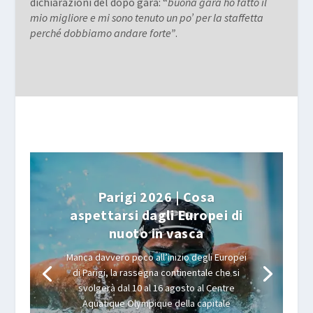
dichiarazioni del dopo gara: “
buona gara ho fatto il
mio migliore e mi sono tenuto un po’ per la staffetta
perché dobbiamo andare forte”
.
Parigi 2026 | Cosa
aspettarsi dagli Europei di
nuoto in vasca
Manca davvero poco all’inizio degli Europei
di Parigi, la rassegna continentale che si
svolgerà dal 10 al 16 agosto al Centre
Aquatique Olympique della capitale