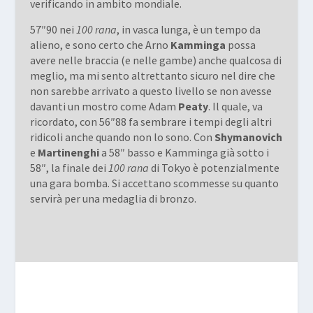
verificando in ambito mondiale.
57″90 nei
100 rana
, in vasca lunga, è un tempo da
alieno, e sono certo che Arno
Kamminga
possa
avere nelle braccia (e nelle gambe) anche qualcosa di
meglio, ma mi sento altrettanto sicuro nel dire che
non sarebbe arrivato a questo livello se non avesse
davanti un mostro come Adam
Peaty
. Il quale, va
ricordato, con 56″88 fa sembrare i tempi degli altri
ridicoli anche quando non lo sono. Con
Shymanovich
e
Martinenghi
a 58″ basso e Kamminga già sotto i
58″, la finale dei
100 rana
di Tokyo è potenzialmente
una gara bomba. Si accettano scommesse su quanto
servirà per una medaglia di bronzo.