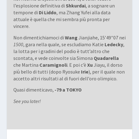
l’esplosione definitiva di
Shkurdai
, a sognare un
tempone di
Di Liddo
, ma Zhang Yufei alla data
attuale è quella che mi sembra più pronta per
vincere.
Non dimentichiamoci di
Wang
Jianjiahe, 15’49″07 nei
1500
, gara nella quale, se escludiamo Katie
Ledecky
,
la lotta per i gradini del podio è tutt’altro che
scontata, e vede coinvolte sia Simona
Quadarella
che Martina
Caramignoli
. E poi c’è
Xu
Jiayu, il dorso
più bello di tutti (dopo Ryosuke
Irie
), per il quale non
accetto altri risultati al di fuori dell’oro olimpico.
Quasi dimenticavo,
-79 a TOKYO
See you later!