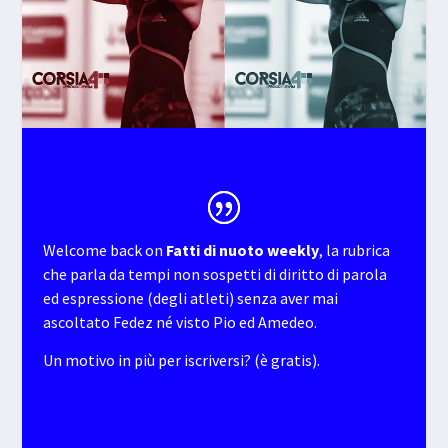
Welcome back on
Fatti di nuoto weekly
, la rubrica
che parla da tempi non sospetti di diritto di parola
ed espressione (degli atleti) senza aver mai
ascoltato Fedez né visto Pio ed Amedeo.
Un motivo in più per iscriversi? (è gratis).