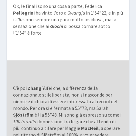
Ok, le finali sono una cosa a parte, Federica
Pellegrini
ha vinto l’oro a
Gwangju
in 1’54″22, e in più
i
200
sono sempre una gara molto insidiosa, ma la
sensazione che ai
Giochi
si possa tornare sotto
l’1’54” è forte.
C’è poi
Zhang
Yufei che, a differenza della
connazionale stileliberista, non si nasconde per
niente e dichiara di essere interessata al record del
mondo. Per ora si è fermata a 55″73, ma Sarah
Sjöström
è lì a 55″48. Mi sono già espresso su come i
100 farfalla
donne siano tra le gare che attendo di
più: continuo a tifare per Maggie
MacNeil
, a sperare
nel ritorno di Sjöström al 100%, a voler vedere