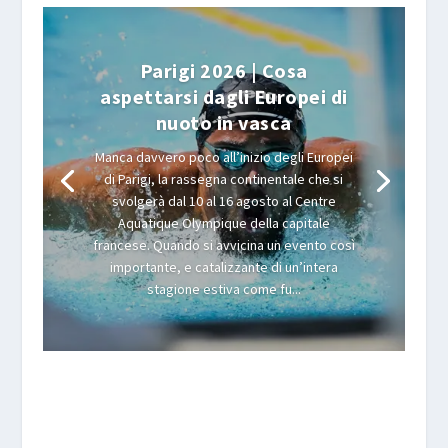
Parigi 2026 | Cosa
aspettarsi dagli Europei di
nuoto in vasca
Manca davvero poco all’inizio degli Europei
di Parigi, la rassegna continentale che si
svolgerà dal 10 al 16 agosto al Centre
Aquatique Olympique della capitale
francese. Quando si avvicina un evento così
importante, e catalizzante di un’intera
stagione estiva come fu...