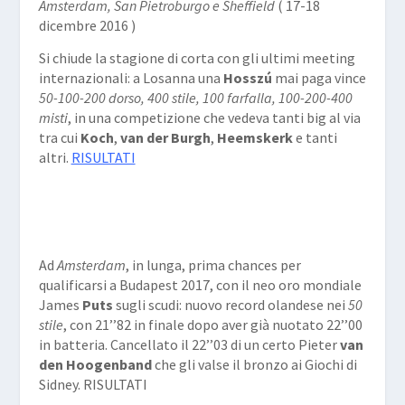
Amsterdam, San Pietroburgo e Sheffield
( 17-18
dicembre 2016 )
Si chiude la stagione di corta con gli ultimi meeting
internazionali: a Losanna una
Hosszú
mai paga vince
50-100-200 dorso, 400 stile, 100 farfalla, 100-200-400
misti
, in una competizione che vedeva tanti big al via
tra cui
Koch
,
van der Burgh
,
Heemskerk
e tanti
altri.
RISULTATI
Ad
Amsterdam
, in lunga, prima chances per
qualificarsi a Budapest 2017, con il neo oro mondiale
James
Puts
sugli scudi: nuovo record olandese nei
50
stile
, con 21’’82 in finale dopo aver già nuotato 22’’00
in batteria. Cancellato il 22’’03 di un certo Pieter
van
den Hoogenband
che gli valse il bronzo ai Giochi di
Sidney.
RISULTATI