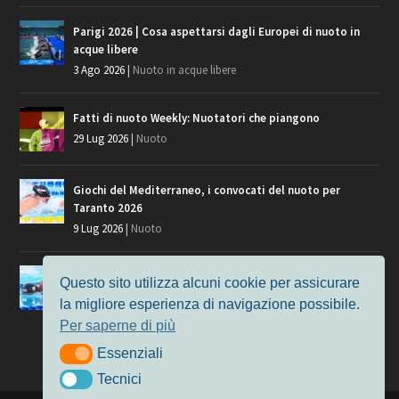
Parigi 2026 | Cosa aspettarsi dagli Europei di nuoto in
acque libere
3 Ago 2026
|
Nuoto in acque libere
Fatti di nuoto Weekly: Nuotatori che piangono
29 Lug 2026
|
Nuoto
Giochi del Mediterraneo, i convocati del nuoto per
Taranto 2026
9 Lug 2026
|
Nuoto
Europei di Nuoto Parigi 2026: fra veterani e giovani, chi
Questo sito utilizza alcuni cookie per assicurare
manca?
la migliore esperienza di navigazione possibile.
7 Lug 2026
|
Nuoto
Per saperne di più
Essenziali
Essenziali
Tecnici
Tecnici