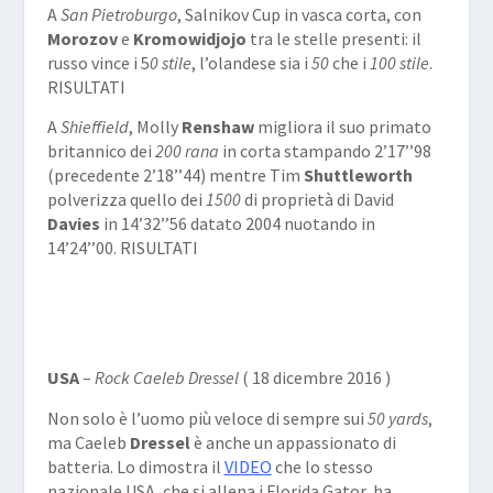
A
San Pietroburgo
, Salnikov Cup in vasca corta, con
Morozov
e
Kromowidjojo
tra le stelle presenti: il
russo vince i
5
0 stile
, l’olandese sia i
50
che i
100 stile
.
RISULTATI
A
Shieffield
, Molly
Renshaw
migliora il suo primato
britannico dei
200 rana
in corta stampando 2’17’’98
(precedente 2’18’’44) mentre Tim
Shuttleworth
polverizza quello dei
1500
di proprietà di David
Davies
in 14’32’’56 datato 2004 nuotando in
14’24’’00.
RISULTATI
USA
–
Rock Caeleb Dressel
( 18 dicembre 2016 )
Non solo è l’uomo più veloce di sempre sui
50 yards
,
ma Caeleb
Dressel
è anche un appassionato di
batteria. Lo dimostra il
VIDEO
che lo stesso
nazionale USA, che si allena i Florida Gator, ha