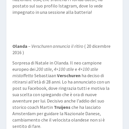
postato sul suo profilo Istagram, dove lo vede
impegnato in una sessione alla batteria!
Olanda
–
Verschuren annuncia il ritiro
( 20 dicembre
2016 )
Sorpresa di Natale in Olanda. Il neo campione
europeo dei
200 stile
,
4×100 stile
e
4×100 stile
mistaffetta
Sebastiaan
Verschuren
ha deciso di
ritirarsi all’età di 28 anni. Lo ha annunciato con un
post su Facebook, dove ringrazia tutti e motiva la
sua scelta con spiegando che è ora di nuove
avventure per lui. Decisivo anche l’addio del suo
storico coach Martin
Truijens
che ha lasciato
Amsterdam per guidare la Nazionale Danese,
cambiamento che il velocista olandese non si è
sentito di fare.