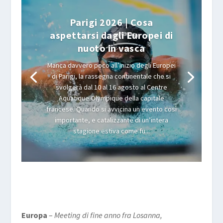
Parigi 2026 | Cosa
aspettarsi dagli Europei di
nuoto in vasca
Manca davvero poco all’inizio degli Europei
di Parigi, la rassegna continentale che si
svolgerà dal 10 al 16 agosto al Centre
Aquatique Olympique della capitale
francese. Quando si avvicina un evento così
importante, e catalizzante di un’intera
stagione estiva come fu...
Europa
–
Meeting di fine anno fra Losanna,