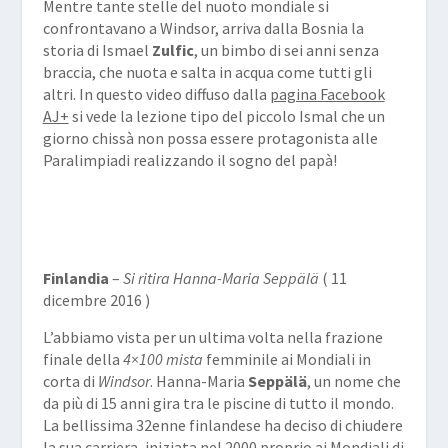
Mentre tante stelle del nuoto mondiale si
confrontavano a Windsor, arriva dalla Bosnia la
storia di Ismael
Zulfic
, un bimbo di sei anni senza
braccia, che nuota e salta in acqua come tutti gli
altri. In questo video diffuso dalla
pagina Facebook
AJ+
si vede la lezione tipo del piccolo Ismal che un
giorno chissà non possa essere protagonista alle
Paralimpiadi realizzando il sogno del papà!
Finlandia
–
Si ritira Hanna-Maria Seppälä
( 11
dicembre 2016 )
L’abbiamo vista per un ultima volta nella frazione
finale della
4×100 mista
femminile ai Mondiali in
corta di
Windsor
. Hanna-Maria
Seppälä
, un nome che
da più di 15 anni gira tra le piscine di tutto il mondo.
La bellissima 32enne finlandese ha deciso di chiudere
la sua carriera, iniziata nel 2000 proprio ai Mondiali di