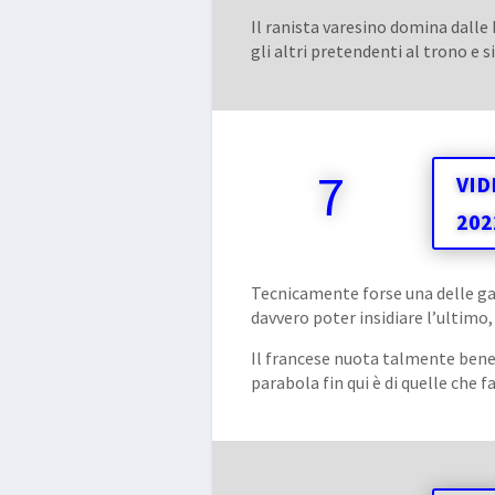
Il ranista varesino domina dalle 
gli altri pretendenti al trono e 
7
VID
202
Tecnicamente forse una delle ga
davvero poter insidiare l’ultimo,
Il francese nuota talmente bene 
parabola fin qui è di quelle che 