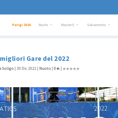
Parigi 2026
Nuoto
MasterS
Salvamento
 migliori Gare del 2022
a Soligo
|
30 Dic 2022
|
Nuoto
|
0
|