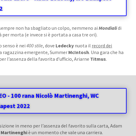
2
 sempre non ha sbagliato un colpo, nemmeno ai
Mondiali
di
 per morta (e invece si è portata a casa tre ori).
to senso è nei
400 stile
, dove
Ledecky
nuota il
record dei
alla ragazzina emergente, Summer
McIntosh
. Una gara che ha
r l’assenza della favorita d’ufficio, Ariarne
Titmus
.
EO - 100 rana Nicolò Martinenghi, WC
apest 2022
izione in meno per l’assenza del favorito sulla carta, Adam
i
Martinenghi
è un momento che vale una carriera.