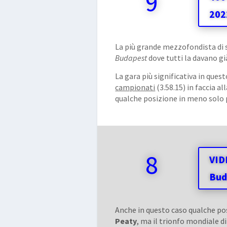
9
202
La più grande mezzofondista di
Budapest
dove tutti la davano già
La gara più significativa in ques
campionati
(3.58.15) in faccia 
qualche posizione in meno solo pe
8
VID
Bud
Anche in questo caso qualche pos
Peaty
, ma il trionfo mondiale d