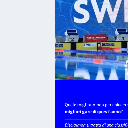
Quale miglior modo per chiudere
migliori gare di quest’anno
?
Disclaimer: si tratta di una classi