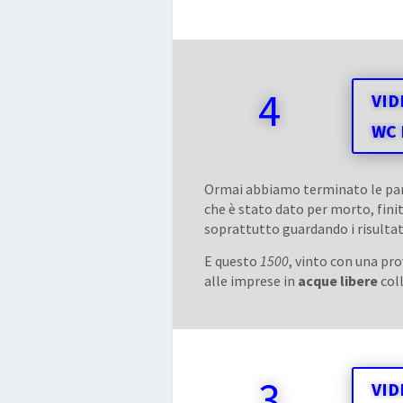
4
VIDE
WC 
Ormai abbiamo terminato le par
che è stato dato per morto, finit
soprattutto guardando i risultat
E questo
1500
, vinto con una pr
alle imprese in
acque libere
coll
3
VID