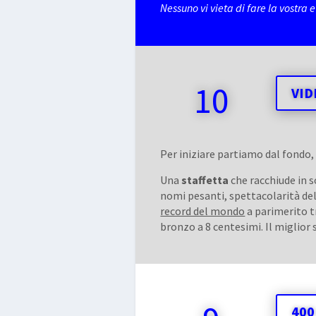
Nessuno vi vieta di fare la vostra 
10
VID
Per iniziare partiamo dal fond
Una
staffetta
che racchiude in so
nomi pesanti, spettacolarità dell
record del mondo
a parimerito t
bronzo a 8 centesimi. Il miglior 
400