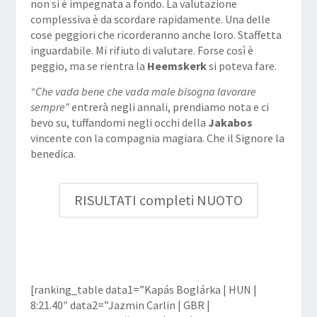
non si è impegnata a fondo. La valutazione
complessiva è da scordare rapidamente. Una delle
cose peggiori che ricorderanno anche loro. Staffetta
inguardabile. Mi rifiuto di valutare. Forse così è
peggio, ma se rientra la
Heemskerk
si poteva fare.
“Che vada bene che vada male bisogna lavorare
sempre”
entrerà negli annali, prendiamo nota e ci
bevo su, tuffandomi negli occhi della
Jakabos
vincente con la compagnia magiara. Che il Signore la
benedica.
RISULTATI completi NUOTO
[ranking_table data1=”Kapás Boglárka | HUN |
8:21.40″ data2=”Jazmin Carlin | GBR |