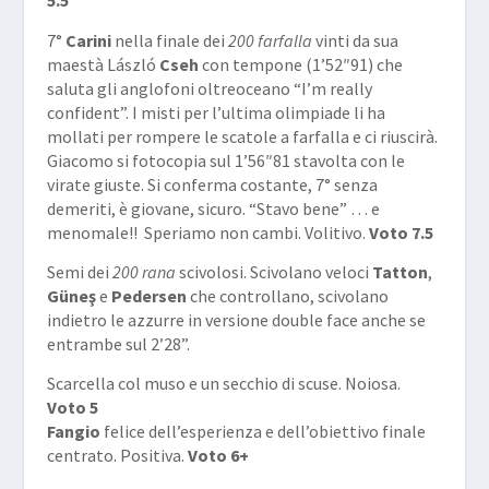
5.5
7°
Carini
nella finale dei
200 farfalla
vinti da sua
maestà László
Cseh
con tempone (1’52″91) che
saluta gli anglofoni oltreoceano “I’m really
confident”. I misti per l’ultima olimpiade li ha
mollati per rompere le scatole a farfalla e ci riuscirà.
Giacomo si fotocopia sul 1’56″81 stavolta con le
virate giuste. Si conferma costante, 7° senza
demeriti, è giovane, sicuro. “Stavo bene” … e
menomale!! Speriamo non cambi. Volitivo.
Voto 7.5
Semi dei
200 rana
scivolosi. Scivolano veloci
Tatton
,
Güneş
e
Pedersen
che controllano, scivolano
indietro le azzurre in versione double face anche se
entrambe sul 2’28”.
Scarcella col muso e un secchio di scuse. Noiosa.
Voto 5
Fangio
felice dell’esperienza e dell’obiettivo finale
centrato. Positiva.
Voto 6+