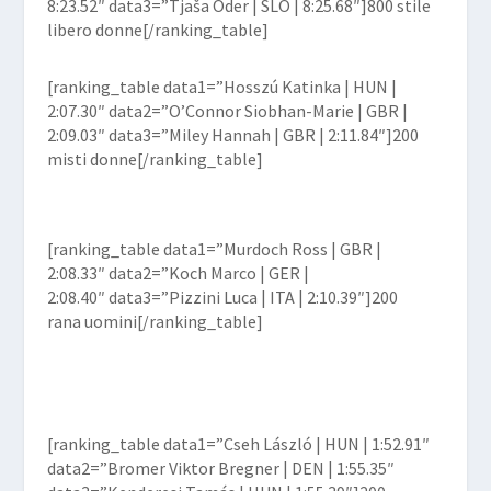
8:23.52″ data3=”Tjaša Oder | SLO | 8:25.68″]800 stile
libero donne[/ranking_table]
[ranking_table data1=”Hosszú Katinka | HUN |
2:07.30″ data2=”O’Connor Siobhan-Marie | GBR |
2:09.03″ data3=”Miley Hannah | GBR | 2:11.84″]200
misti donne[/ranking_table]
[ranking_table data1=”Murdoch Ross | GBR |
2:08.33″ data2=”Koch Marco | GER |
2:08.40″ data3=”Pizzini Luca | ITA | 2:10.39″]200
rana uomini[/ranking_table]
[ranking_table data1=”Cseh László | HUN | 1:52.91″
data2=”Bromer Viktor Bregner | DEN | 1:55.35″