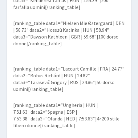
data3=”Kenderesi Tamás | HUN | 1:55.39″]200
farfalla uomini[/ranking_table]
[ranking_table data1=”Nielsen Mie Østergaard | DEN
| 58.73″ data2=”Hosszú Katinka | HUN | 58.94″
data3=”Dawson Kathleen | GBR | 59.68″]100 dorso
donne[/ranking_table]
[ranking_table data1=”Lacourt Camille | FRA | 24.77″
data2=”Bohus Richárd | HUN | 24.82″
data3=”Tarasevič Grigory | RUS | 24.86″]50 dorso
uomini[/ranking_table]
[ranking_table data1=”Ungheria | HUN |
7:51.63″ data2=”Spagna | ESP |
7:53.38″ data3=”Olanda | NED | 7:53.63″]4×200 stile
libero donne[/ranking_table]