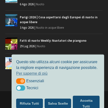
6 Ago 2026
|
Nuoto
Parigi 2026 | Cosa aspettarsi dagli Europei di nuoto in
acque libere
3 Ago 2026
|
Nuoto in acque libere
Fatti di nuoto Weekly: Nuotatori che piangono
29 Lug 2026
|
Nuoto
Giochi del Mediterraneo, i convocati del nuoto per
Questo sito utilizza alcuni cookie per assicurare
Taranto 2026
la migliore esperienza di navigazione possibile.
9 Lug 2026
|
Nuoto
Per saperne di più
Essenziali
Essenziali
Tecnici
Tecnici
Progettato da
Elegant Themes
| Alimentato da
WordPress
Accetta
Rifiuta Tutti
Salva Scelte
Nuoto
MasterS
Podcast
Il Nuoto in Cifre
Chi siamo
Tutti