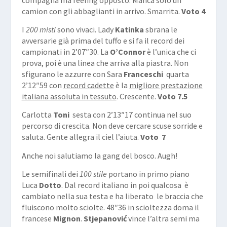
camion con gli abbaglianti in arrivo. Smarrita.
Voto 4
I
200 misti
sono vivaci. Lady
Katinka
sbrana le
avversarie già prima del tuffo e si fa il record dei
campionati in 2’07″30. La
O’Connor
è l’unica che ci
prova, poi è una linea che arriva alla piastra. Non
sfigurano le azzurre con Sara
Franceschi
quarta
2’12″59 con
record cadette
è la
migliore prestazione
italiana assoluta in tessuto
. Crescente.
Voto 7.5
Carlotta
Toni
sesta con 2’13″17 continua nel suo
percorso di crescita. Non deve cercare scuse sorride e
saluta. Gente allegra il ciel l’aiuta.
Voto 7
Anche noi salutiamo la gang del bosco. Augh!
Le semifinali dei
100 stile
portano in primo piano
Luca
Dotto
. Dal record italiano in poi qualcosa è
cambiato nella sua testa e ha liberato le braccia che
fluiscono molto sciolte. 48″36 in scioltezza doma il
francese
Mignon
.
Stjepanović
vince l’altra semi ma