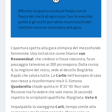
Affronto la quarta serata di finale con la
fiacca del metà di ogni cosa. Con le orecchie
pulite e gli occhi puri delle mostruosità del
mattino mi sono avvicinato alle gare.
L’apertura spetta alla gara olimpica del mezzofondo
femminile. Una lottatrice come Sharon
van
Rouwendaal
che credevo si fosse nascosta, fa un
passaggio televisivo ai 200 poi evapora. Dalla corsia
4, la migliore del resto, vede al decollo
Boglárka
Kapás
che saluta tutte. La
Carlin
nell’europeo di casa
non riesce a riconfermarsi ma è lì. Simona
Quadarella
chiude quinta in 8’31″43. Non vale
Riccione ma fa vedere che vale meno (6 secondi)
rispetto le orripilanti qualifiche. Ripigliata.
Voto 6
Impalpabile la viareggina
Carli
, tempo simile alla
compagna ma feeling opposto. Manca solo un