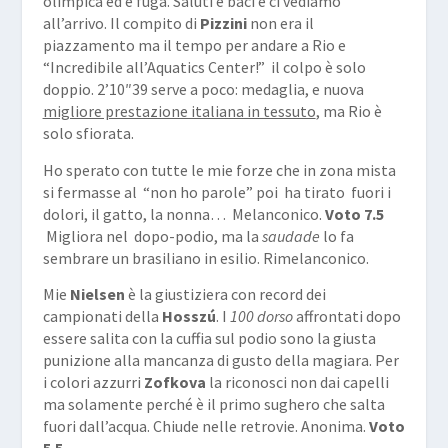
olimpica ed è fuga. Saluti e baci e ci vediamo
all’arrivo. Il compito di
Pizzini
non era il
piazzamento ma il tempo per andare a Rio e
“Incredibile all’Aquatics Center!” il colpo è solo
doppio. 2’10″39 serve a poco: medaglia, e nuova
migliore prestazione italiana in tessuto
, ma Rio è
solo sfiorata.
Ho sperato con tutte le mie forze che in zona mista
si fermasse al “non ho parole” poi ha tirato fuori i
dolori, il gatto, la nonna… Melanconico.
Voto 7.5
Migliora nel dopo-podio, ma la
saudade
lo fa
sembrare un brasiliano in esilio. Rimelanconico.
Mie
Nielsen
è la giustiziera con record dei
campionati della
Hosszú
. I
100 dorso
affrontati dopo
essere salita con la cuffia sul podio sono la giusta
punizione alla mancanza di gusto della magiara. Per
i colori azzurri
Zofkova
la riconosci non dai capelli
ma solamente perché è il primo sughero che salta
fuori dall’acqua. Chiude nelle retrovie. Anonima.
Voto