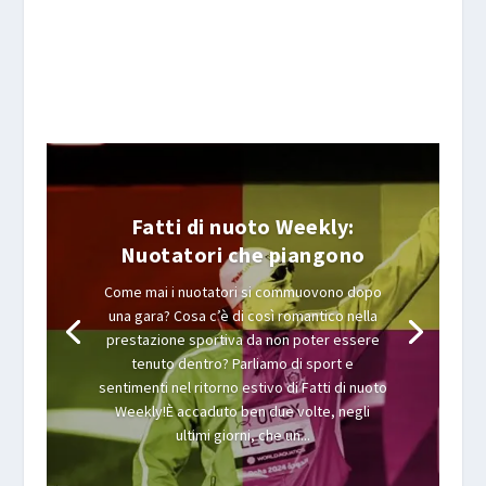
Fatti di nuoto Weekly:
Nuotatori che piangono
Come mai i nuotatori si commuovono dopo
una gara? Cosa c’è di così romantico nella
prestazione sportiva da non poter essere
tenuto dentro? Parliamo di sport e
sentimenti nel ritorno estivo di Fatti di nuoto
Weekly!È accaduto ben due volte, negli
ultimi giorni, che un...