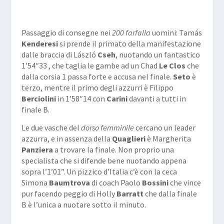
Passaggio di consegne nei
200 farfalla
uomini: Tamás
Kenderesi
si prende il primato della manifestazione
dalle braccia di László
Cseh
, nuotando un fantastico
1’54″33 , che taglia le gambe ad un Chad
Le Clos
che
dalla corsia 1 passa forte e accusa nel finale.
Seto
è
terzo, mentre il primo degli azzurri è Filippo
Berciolini
in 1’58″14 con
Carini
davanti a tutti in
finale B.
Le due vasche del
dorso femminile
cercano un leader
azzurra, e in assenza della
Quaglieri
è Margherita
Panziera
a trovare la finale. Non proprio una
specialista che si difende bene nuotando appena
sopra l’1’01”. Un pizzico d’Italia c’è con la ceca
Simona
Baumtrova
di coach Paolo
Bossini
che vince
pur facendo peggio di Holly
Barratt
che dalla finale
B è l’unica a nuotare sotto il minuto.