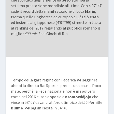
settima prestazione mondiale all-time. Con 4’07″47
cade il record della manifestazione di Luca
Marin
,
trema quello ungherese ed europeo di László
Cseh
ed insieme al giapponese (4’07″99) si mette in testa
al ranking del 2017 regalando al pubblico romano il
miglior
400 misti
dai Giochi di Rio.
Tempo della gara regina con Federica
Pellegrini
e,
ahinoi la diretta Rai Sport si prende una pausa. Poco
male, perchè la Fede nazionale non è in spolvero
come nel 2016 e lascia spazio a
Kromowidjojo
che
vince in 53”07 davanti all’oro olimpico dei
50
Pernille
Blume
.
Pellegrini
sesta in 54”48.