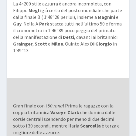
La 4×200 stile azzurra è ancora incompleta, con
Filippo
Megli
già certo del posto mondiale che parte
dalla finale B ( 1’48”28 per lui), insieme a
Magnini
e
Guy
. Nella A
Park
stacca tutti nell’ultimo 50 e ferma
il cronometro in 1’46”89 poco peggio del primato
della manifestazione di
Detti
, davanti ai britannici
Grainger
,
Scott
e
Milne
. Quinto Alex
Di Giorgio
in
1’49”13.
Gran finale con i
50 rana
! Prima le ragazze con la
coppia britannica
Vasey
e
Clark
che domina dalle
corsie centrali scendendo per meno di due decimi
sotto i 30 secondi, mentre Ilaria
Scarcella
è terza e
migliore delle azzurre.