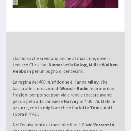
100 dorso
che si vedono anche al maschile, dove il
tedesco Christian
Diener
beffa
Balog
,
Milli
e
Walker-
Hebborn
per un pugno di centesimi.
La regina dei
400 misti
donne è Hanna
Miley
, che
lascia alle connazionali
Wood
e
Rudin
le prime due
frazioni per poi scappar via a rana e toccare avanti
per un pelo alla canadese
Harvey
in 4’36″28. Male le
azzurre, con la migliore che è Carlotta
Toni
quinti
sopra il 4’42”.
Nell’equivalente al maschile il re è Dávid
Verrasztó
,
che scortato degnamente da
Seto
stampa la