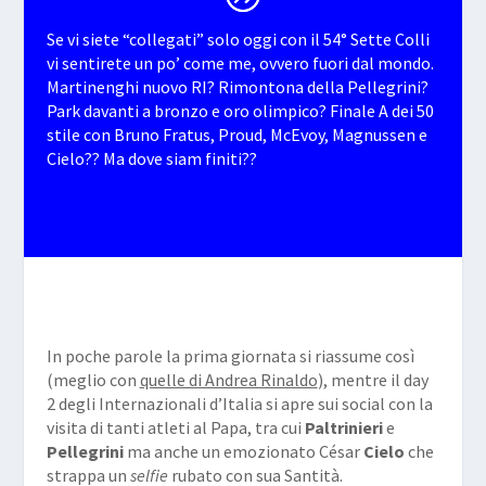
Se vi siete “collegati” solo oggi con il 54° Sette Colli
vi sentirete un po’ come me, ovvero fuori dal mondo.
Martinenghi
nuovo RI? Rimontona della
Pellegrini
?
Park
davanti a bronzo e oro olimpico? Finale A dei
50
stile
con Bruno
Fratus
,
Proud
,
McEvoy
,
Magnussen
e
Cielo
?? Ma dove siam finiti??
In poche parole la prima giornata si riassume così
(meglio con
quelle di Andrea Rinaldo
), mentre il day
2 degli Internazionali d’Italia si apre sui social con la
visita di tanti atleti al Papa, tra cui
Paltrinieri
e
Pellegrini
ma anche un emozionato César
Cielo
che
strappa un
selfie
rubato con sua Santità.