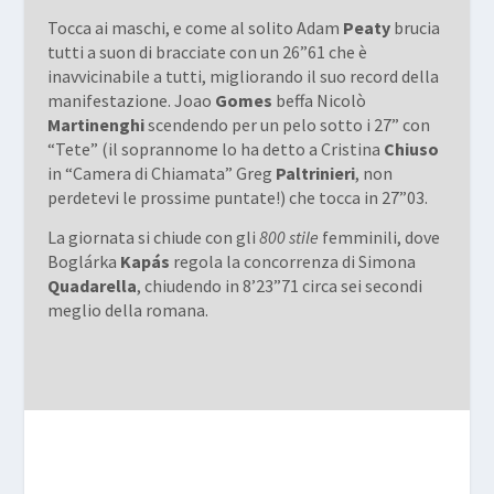
Tocca ai maschi, e come al solito Adam
Peaty
brucia
tutti a suon di bracciate con un 26”61 che è
inavvicinabile a tutti, migliorando il suo record della
manifestazione. Joao
Gomes
beffa Nicolò
Martinenghi
scendendo per un pelo sotto i 27” con
“Tete” (il soprannome lo ha detto a Cristina
Chiuso
in “Camera di Chiamata” Greg
Paltrinieri
, non
perdetevi le prossime puntate!) che tocca in 27”03.
La giornata si chiude con gli
800 stile
femminili, dove
Boglárka
Kapás
regola la concorrenza di Simona
Quadarella
, chiudendo in 8’23”71 circa sei secondi
meglio della romana.