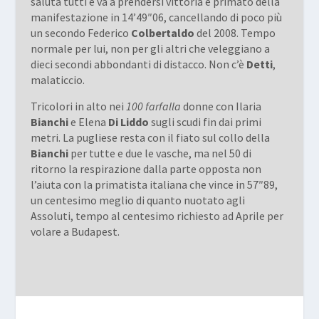
saluta tutti e va a prendersi vittoria e primato della
manifestazione in 14’49″06, cancellando di poco più
un secondo Federico
Colbertaldo
del 2008. Tempo
normale per lui, non per gli altri che veleggiano a
dieci secondi abbondanti di distacco. Non c’è
Detti
,
malaticcio.
Tricolori in alto nei
100 farfalla
donne con Ilaria
Bianchi
e Elena
Di Liddo
sugli scudi fin dai primi
metri. La pugliese resta con il fiato sul collo della
Bianchi
per tutte e due le vasche, ma nel 50 di
ritorno la respirazione dalla parte opposta non
l’aiuta con la primatista italiana che vince in 57″89,
un centesimo meglio di quanto nuotato agli
Assoluti, tempo al centesimo richiesto ad Aprile per
volare a Budapest.