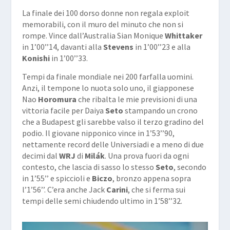
La finale dei
100 dorso
donne non regala exploit
memorabili, con il muro del minuto che non si
rompe. Vince dall’Australia Sian Monique
Whittaker
in 1’00’’14, davanti alla
Stevens
in 1’00’’23 e alla
Konishi
in 1’00’’33.
Tempi da finale mondiale nei
200 farfalla
uomini.
Anzi, il tempone lo nuota solo uno, il giapponese
Nao
Horomura
che ribalta le mie previsioni di una
vittoria facile per Daiya
Seto
stampando un crono
che a Budapest gli sarebbe valso il terzo gradino del
podio. Il giovane nipponico vince in 1’53’’90,
nettamente record delle Universiadi e a meno di due
decimi dal
WRJ
di
Milák
. Una prova fuori da ogni
contesto, che lascia di sasso lo stesso
Seto
, secondo
in 1’55’’ e spiccioli e
Biczo
, bronzo appena sopra
l’1’56’’. C’era anche Jack
Carini
, che si ferma sui
tempi delle semi chiudendo ultimo in 1’58’’32.