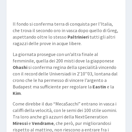
Il fondo si conferma terra di conquista per l’Italia,
che trova il secondo oro in vasca dopo quello di Greg,
aspettando oltre lo stesso
Paltrinieri
tutti gli altri
ragazzi delle prove in acque libere.
La giornata prosegue con un’altra finale al
femminile, quella dei
200 misti
dove la giapponese
Ohashi
si conferma regina della specialità vincendo
con il record delle Universiadi in 2’10’’03, lontana dal
crono che le ha permesso di vincere l’argento a
Budapest ma sufficiente per regolare la
Eastin
e la
Kim
.
Come direbbe il duo “MecaSacchi” entrano in vasca i
califfi della velocità, con
le semi dei
100 stile
uomini.
Tra loro anche gli azzurri della NextGeneration
Miressi
e
Vendrame
, che però, pur migliorandosi
rispetto al mattino, non riescono a entrare fra i