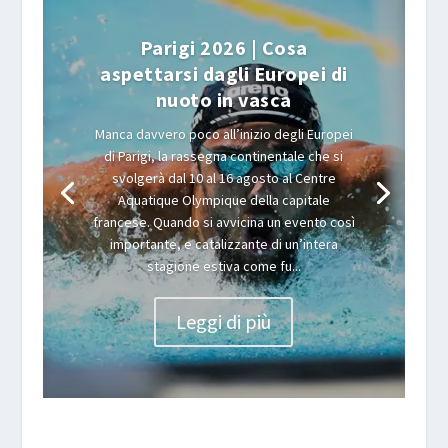
Parigi 2026 | Cosa
aspettarsi dagli Europei di
nuoto in vasca
Manca davvero poco all’inizio degli Europei
di Parigi, la rassegna continentale che si
svolgerà dal 10 al 16 agosto al Centre
Aquatique Olympique della capitale
francese. Quando si avvicina un evento così
importante, e catalizzante di un’intera
stagione estiva come fu...
Leggi di più