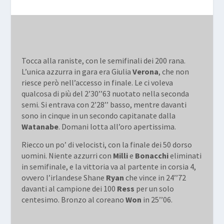
Tocca alla raniste, con le semifinali dei
200 rana
.
L’unica azzurra in gara era Giulia
Verona
, che non
riesce però nell’accesso in finale. Le ci voleva
qualcosa di più del 2’30’’63 nuotato nella seconda
semi. Si entrava con 2’28’’ basso, mentre davanti
sono in cinque in un secondo capitanate dalla
Watanabe
. Domani lotta all’oro apertissima.
Riecco un po’ di velocisti, con la finale dei
50 dorso
uomini. Niente azzurri con
Milli
e
Bonacchi
eliminati
in semifinale, e la vittoria va al partente in corsia 4,
ovvero l’irlandese Shane
Ryan
che vince in 24’’72
davanti al campione dei 100
Ress
per un solo
centesimo. Bronzo al coreano
Won
in 25’’06.