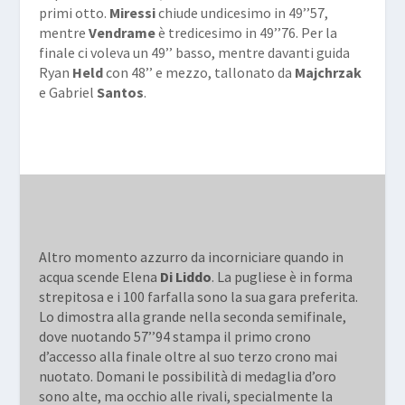
primi otto.
Miressi
chiude undicesimo in 49’’57,
mentre
Vendrame
è tredicesimo in 49’’76. Per la
finale ci voleva un 49’’ basso, mentre davanti guida
Ryan
Held
con 48’’ e mezzo, tallonato da
Majchrzak
e Gabriel
Santos
.
Altro momento azzurro da incorniciare quando in
acqua scende Elena
Di Liddo
. La pugliese è in forma
strepitosa e i
100
farfalla
sono la sua gara preferita.
Lo dimostra alla grande nella seconda semifinale,
dove nuotando 57’’94 stampa il primo crono
d’accesso alla finale oltre al suo terzo crono mai
nuotato. Domani le possibilità di medaglia d’oro
sono alte, ma occhio alle rivali, specialmente la