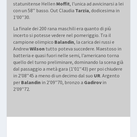
statunitense Hellen
Moffit
, l’unica ad avvicinarsi a lei
con un 58’’ basso. Out Claudia
Tarzia
, dodicesima in
1’00’’30.
La finale dei
200 rana
maschili era quanto di più
incerto si potesse vedere nel pomeriggio. Tra il
campione olimpico
Balandin
, la carica dei russi e
Andrew
Wilson
tutto poteva succedere. Maestoso in
batteria e quasi fuori nelle semi, l’americano torna
quello del turno preliminare, dominando la scena già
dal passaggio a metà gara (1’01’’43) per poi chiudere
in 2’08’’45 a meno di un decimo dal suo
UR
. Argento
per
Balandin
in 2’09’’70, bronzo a
Gadirov
in
2’09’’72.