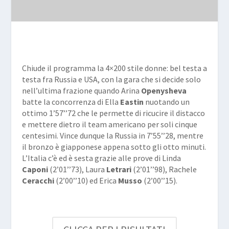
Chiude il programma la
4×200 stile
donne: bel testa a
testa fra Russia e USA, con la gara che si decide solo
nell’ultima frazione quando Arina
Openysheva
batte la concorrenza di Ella
Eastin
nuotando un
ottimo 1’57’’72 che le permette di ricucire il distacco
e mettere dietro il team americano per soli cinque
centesimi. Vince dunque la Russia in 7’55’’28, mentre
il bronzo è giapponese appena sotto gli otto minuti.
L’Italia c’è ed è sesta grazie alle prove di Linda
Caponi
(2’01’’73), Laura
Letrari
(2’01’’98), Rachele
Ceracchi
(2’00’’10) ed Erica
Musso
(2’00’’15).