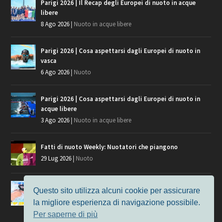
Parigi 2026 | Il Recap degli Europei di nuoto in acque
libere
8 Ago 2026
|
Nuoto in acque libere
Parigi 2026 | Cosa aspettarsi dagli Europei di nuoto in
vasca
6 Ago 2026
|
Nuoto
Parigi 2026 | Cosa aspettarsi dagli Europei di nuoto in
acque libere
3 Ago 2026
|
Nuoto in acque libere
Fatti di nuoto Weekly: Nuotatori che piangono
29 Lug 2026
|
Nuoto
Giochi del Mediterraneo, i convocati del nuoto per
Questo sito utilizza alcuni cookie per assicurare
Taranto 2026
la migliore esperienza di navigazione possibile.
9 Lug 2026
|
Nuoto
Per saperne di più