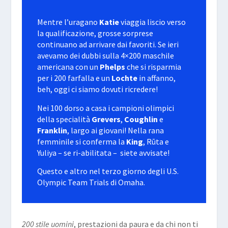
Mentre l’uragano
Katie
viaggia liscio verso
la qualificazione, grosse sorprese
continuano ad arrivare dai favoriti. Se ieri
avevamo dei dubbi sulla 4×200 maschile
americana con un
Phelps
che si risparmia
per i 200 farfalla e un
Lochte
in affanno,
beh, oggi ci siamo dovuti ricredere!
Nei 100 dorso a casa i campioni olimpici
della specialità
Grevers
,
Coughlin
e
Franklin
, largo ai giovani! Nella rana
femminile si conferma la
King
, Rūta e
Yuliya – se ri-abilitata – siete avvisate!
Questo e altro nel terzo giorno degli
U.S.
Olympic Team Trials
di
Omaha
.
200 stile uomini
, prestazioni da paura e da chi non ti