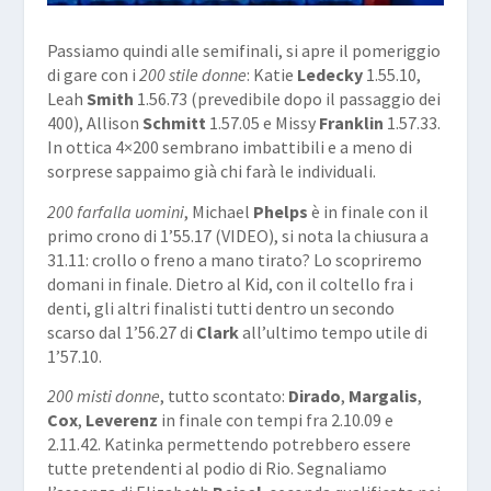
Passiamo quindi alle semifinali, si apre il pomeriggio
di gare con i
200 stile donne
: Katie
Ledecky
1.55.10,
Leah
Smith
1.56.73 (prevedibile dopo il passaggio dei
400), Allison
Schmitt
1.57.05 e Missy
Franklin
1.57.33.
In ottica 4×200 sembrano imbattibili e a meno di
sorprese sappaimo già chi farà le individuali.
200 farfalla uomini
, Michael
Phelps
è in finale con il
primo crono di 1’55.17 (
VIDEO
), si nota la chiusura a
31.11: crollo o freno a mano tirato? Lo scopriremo
domani in finale. Dietro al Kid, con il coltello fra i
denti, gli altri finalisti tutti dentro un secondo
scarso dal 1’56.27 di
Clark
all’ultimo tempo utile di
1’57.10.
200 misti donne
, tutto scontato:
Dirado
,
Margalis
,
Cox
,
Leverenz
in finale con tempi fra 2.10.09 e
2.11.42. Katinka permettendo potrebbero essere
tutte pretendenti al podio di Rio. Segnaliamo