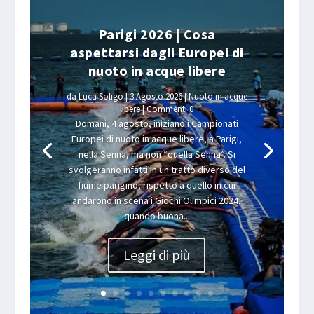
Parigi 2026 | Cosa
aspettarsi dagli Europei di
nuoto in acque libere
da
Luca Soligo
|
3 Agosto 2026
|
Nuoto in acque
libere
| Commenti 0
Domani, 4 agosto, iniziano i Campionati
Europei di nuoto in acque libere, a Parigi,
nella Senna, ma non “quella Senna”. Si
svolgeranno infatti in un tratto diverso del
fiume parigino, rispetto a quello in cui
andarono in scena i Giochi Olimpici 2024,
quando buona...
Leggi di più