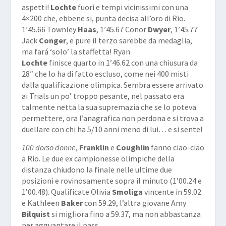
aspetti!
Lochte
fuori e tempi vicinissimi con una
4×200 che, ebbene si, punta decisa all’oro di Rio.
1’45.66 Townley
Haas
, 1’45.67 Conor
Dwyer
, 1’45.77
Jack
Conger
, e pure il terzo sarebbe da medaglia,
ma fará ‘solo’ la staffetta! Ryan
Lochte
finisce quarto in 1’46.62 con una chiusura da
28″ che lo ha di fatto escluso, come nei 400 misti
dalla qualificazione olimpica. Sembra essere arrivato
ai Trials un po’ troppo pesante, nel passato era
talmente netta la sua supremazia che se lo poteva
permettere, ora l’anagrafica non perdona e si trova a
duellare con chi ha 5/10 anni meno di lui… e si sente!
100 dorso donne
,
Franklin
e
Coughlin
fanno ciao-ciao
a Rio. Le due ex campionesse olimpiche della
distanza chiudono la finale nelle ultime due
posizioni e rovinosamente sopra il minuto (1’00.24 e
1’00.48). Qualificate Olivia
Smoliga
vincente in 59.02
e Kathleen
Baker
con 59.29, l’altra giovane Amy
Bilquist
si migliora fino a 59.37, ma non abbastanza
per agguantare il pass.