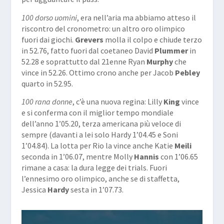
100 dorso uomini
, era nell’aria ma abbiamo atteso il
riscontro del cronometro: un altro oro olimpico
fuori dai giochi.
Grevers
molla il colpo e chiude terzo
in 52.76, fatto fuori dal coetaneo David
Plummer
in
52.28 e soprattutto dal 21enne Ryan
Murphy
che
vince in 52.26. Ottimo crono anche per Jacob
Pebley
quarto in 52.95.
100 rana donne
, c’è una nuova regina: Lilly
King
vince
e si conferma con il miglior tempo mondiale
dell’anno 1’05.20, terza americana più veloce di
sempre (davanti a lei solo Hardy 1’04.45 e Soni
1’04.84). La lotta per Rio la vince anche Katie
Meili
seconda in 1’06.07, mentre Molly
Hannis
con 1’06.65
rimane a casa: la dura legge dei trials. Fuori
l’ennesimo oro olimpico, anche se di staffetta,
Jessica
Hardy
sesta in 1’07.73.