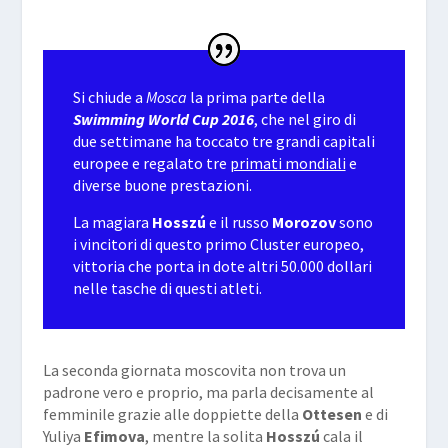
Si chiude a
Mosca
la prima parte della
Swimming World Cup 2016
, che nel giro di
due settimane ha toccato tre grandi capitali
europee e regalato tre
primati mondiali
e
diverse buone prestazioni.
La magiara
Hosszú
e il russo
Morozov
sono
i vincitori di questo primo Cluster europeo,
vittoria che porta in dote altri 50.000 dollari
nelle tasche di questi atleti.
La seconda giornata moscovita non trova un
padrone vero e proprio, ma parla decisamente al
femminile grazie alle doppiette della
Ottesen
e di
Yuliya
Efimova
, mentre la solita
Hosszú
cala il