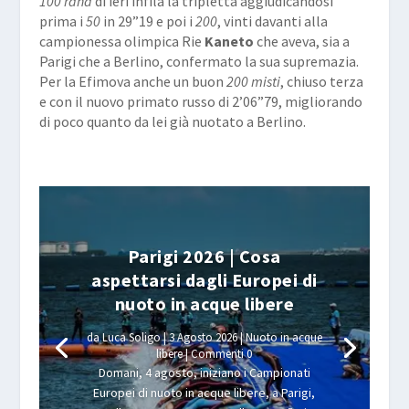
100 rana
di ieri infila la tripletta aggiudicandosi
prima i
50
in 29”19 e poi i
200
, vinti davanti alla
campionessa olimpica Rie
Kaneto
che aveva, sia a
Parigi che a Berlino, confermato la sua supremazia.
Per la Efimova anche un buon
200 misti
, chiuso terza
e con il nuovo primato russo di 2’06”79, migliorando
di poco quanto da lei già nuotato a Berlino.
Parigi 2026 | Cosa
aspettarsi dagli Europei di
nuoto in acque libere
da
Luca Soligo
|
3 Agosto 2026
|
Nuoto in acque
libere
| Commenti 0
Domani, 4 agosto, iniziano i Campionati
Europei di nuoto in acque libere, a Parigi,