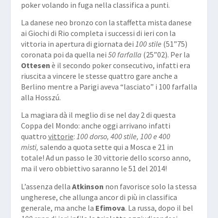
poker volando in fuga nella classifica a punti.
La danese neo bronzo con la staffetta mista danese
ai Giochi di Rio completa i successi di ieri con la
vittoria in apertura di giornata dei
100 stile
(51”75)
coronata poi da quella nei
50 farfalla
(25”02). Per la
Ottesen
è il secondo poker consecutivo, infatti era
riuscita a vincere le stesse quattro gare anche a
Berlino mentre a Parigi aveva “lasciato” i 100 farfalla
alla Hosszú.
La magiara dà il meglio di se nel day 2 di questa
Coppa del Mondo: anche oggi arrivano infatti
quattro
vittorie
:
100 dorso, 400 stile, 100 e 400
misti,
salendo a quota sette qui a Mosca e 21 in
totale! Ad un passo le 30 vittorie dello scorso anno,
ma il vero obbiettivo saranno le 51 del 2014!
L’assenza della
Atkinson
non favorisce solo la stessa
ungherese, che allunga ancor di più in classifica
generale, ma anche la
Efimova
. La russa, dopo il bel