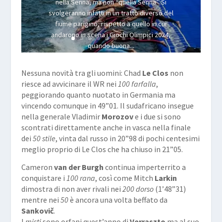
nella Senna, ma non “quella Senna”. Si
svolgeranno infatti in un tratto diverso del
fiume parigino, rispetto a quello in cui
andarono in scena i Giochi Olimpici 2024,
quando buona...
Leggi
Nessuna novità tra gli uomini: Chad
Le Clos
non
riesce ad avvicinare il WR nei
100 farfalla
,
peggiorando quanto nuotato in Germania ma
vincendo comunque in 49”01. Il sudafricano insegue
nella generale Vladimir
Morozov
e i due si sono
scontrati direttamente anche in vasca nella finale
dei
50 stile
, vinta dal russo in 20”98 di pochi centesimi
meglio proprio di Le Clos che ha chiuso in 21”05.
Cameron
van der Burgh
continua imperterrito a
conquistare i
100 rana
, così come Mitch
Larkin
dimostra di non aver rivali nei
200 dorso
(1’48”31)
mentre nei
50
è ancora una volta beffato da
Sankovič
.
I
misti
sono orfani quest’anno di
Verraszto
ma al suo