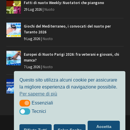
Fatti di nuoto Weekly: Nuotatori che piangono
29 Lug 2026
|
Nuoto
Giochi del Mediterraneo, i convocati del nuoto per
Taranto 2026
9 Lug 2026
|
Nuoto
Europei di Nuoto Parigi 2026: fra veterani e giovani, chi
manca?
7 Lug 2026
|
Nuoto
Questo sito utilizza alcuni cookie per assicurare
Europei di Nuoto, i convocati per Parigi 2026
la migliore esperienza di navigazione possibile.
3 Lug 2026
|
Nuoto
Per saperne di più
Essenziali
Essenziali
Tecnici
Tecnici
Progettato da
Elegant Themes
| Alimentato da
WordPress
Accetta