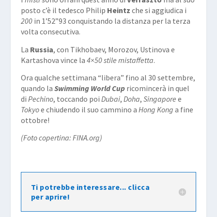
posto c’è il tedesco Philip
Heintz
che si aggiudica i
200
in 1’52”93 conquistando la distanza per la terza
volta consecutiva.
La
Russia
, con Tikhobaev, Morozov, Ustinova e
Kartashova vince la
4×50 stile mistaffetta
.
Ora qualche settimana “libera” fino al 30 settembre,
quando la
Swimming World Cup
ricomincerà in quel
di
Pechino
, toccando poi
Dubai
,
Doha
,
Singapore
e
Tokyo
e chiudendo il suo cammino a
Hong Kong
a fine
ottobre!
(Foto copertina: FINA.org)
Ti potrebbe interessare... clicca
per aprire!