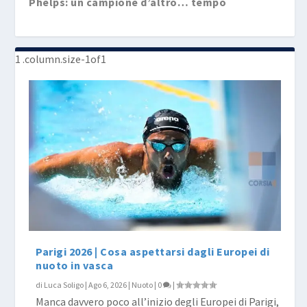
Phelps: un campione d’altro… tempo
Rio 2016, giorno 4: tutti i protagonisti… e ...
Rio 2016, giorno 3: Shaninka Hosszup e altre
Rio 2016, giorno 2: l’ItalNuoto nel Pallone
creat...
Parigi 2026 | Cosa aspettarsi dagli Europei di
nuoto in vasca
di
Luca Soligo
|
Ago 6, 2026
|
Nuoto
|
0
|
Manca davvero poco all’inizio degli Europei di Parigi,