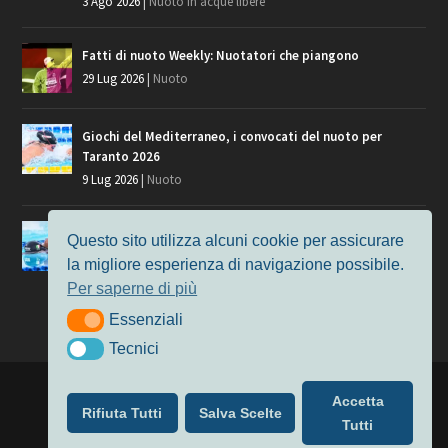
3 Ago 2026
|
Nuoto in acque libere
Fatti di nuoto Weekly: Nuotatori che piangono
29 Lug 2026
|
Nuoto
Giochi del Mediterraneo, i convocati del nuoto per
Taranto 2026
9 Lug 2026
|
Nuoto
Europei di Nuoto Parigi 2026: fra veterani e giovani, chi
Questo sito utilizza alcuni cookie per assicurare
manca?
la migliore esperienza di navigazione possibile.
7 Lug 2026
|
Nuoto
Per saperne di più
Essenziali
Essenziali
Tecnici
Tecnici
Progettato da
Elegant Themes
| Alimentato da
WordPress
Accetta
Rifiuta Tutti
Salva Scelte
Nuoto
MasterS
Podcast
Il Nuoto in Cifre
Chi siamo
Tutti
Privacy & Cookie Policy