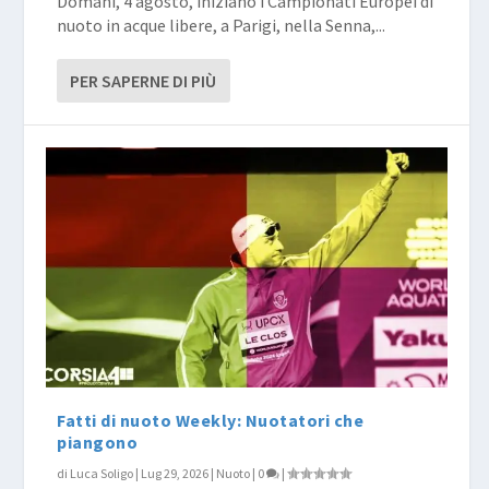
Domani, 4 agosto, iniziano i Campionati Europei di
nuoto in acque libere, a Parigi, nella Senna,...
PER SAPERNE DI PIÙ
Fatti di nuoto Weekly: Nuotatori che
piangono
di
Luca Soligo
|
Lug 29, 2026
|
Nuoto
|
0
|